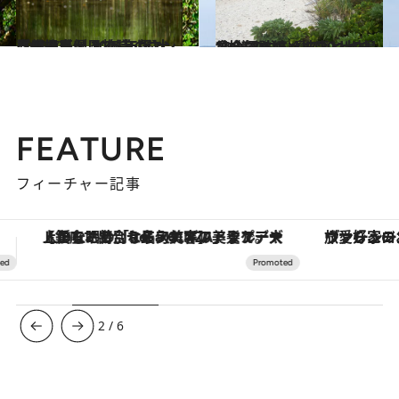
2021.7.1
【鹿児島県 2021年版】 夏の絶景・風物詩5選 大自然に圧倒！ 奄美のマングローブ
旅＆お出かけ
2021.7.3
“神様の住む島”こと大神島を探訪！ 人口20人の島で今でも続く神事とは？
旅＆お出かけ
FEATURE
フィーチャー記事
ヴァシュロン・コンスタンタン「オーヴァーシーズ・オートマティック」。旅愛好家のお気に入りコレクションから、ジェンダーレスな新作が登場
3
/
6