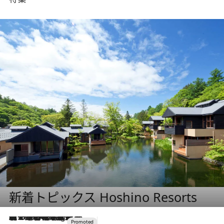
新着トピックス Hoshino Resorts
【トンボの足水浴】ヒノキの香りに包まれて涼感マックス！約13℃の湧水かけ流しを避暑地「星野温泉 トンボの湯」で体験
10 Hours Ago