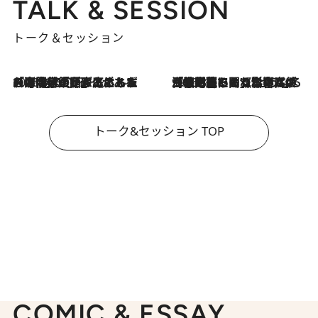
TALK & SESSION
トーク＆セッション
2026.8.3
「今後値上げがあるとすれば…」「リスクがあるのは今年の冬」エネルギー専門家が語る、ホルムズ海峡封鎖が家庭にもたらす“ある心配”
2026.8.3
「住宅建てられない…」「サーチャージ料の高値が続いている」ホルムズ海峡封鎖による影響はいつまで続く？《エネルギー専門家に聞く“どうなる日本の暮らし”》
トーク&セッション TOP
COMIC & ESSAY