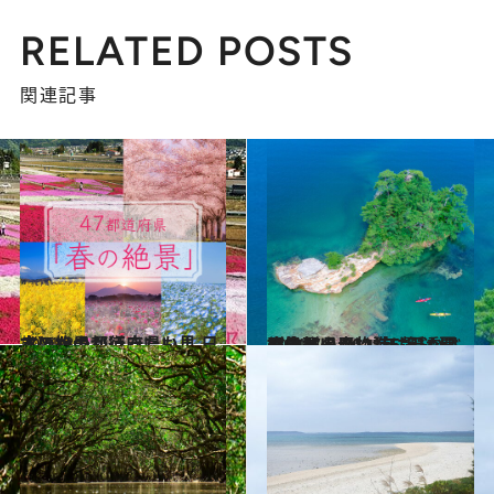
RELATED POSTS
関連記事
2021.3.5
《ほかの都道府県も見る》いつか行きたい！ 日本の絶景
旅＆お出かけ
2021.7.6
【佐賀県 2021年版】 夏の絶景・風物詩5選 透明度抜群の青い海に浮かぶ群島
旅＆お出かけ