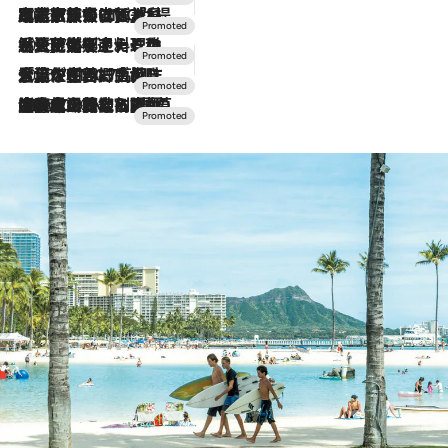
2026.7.31
【ホテル帰省】という選択肢をOMOが提案。家族とほどよい距離を保つには「昼は実家、夜は気兼ねなくホテルで！」
2026.7.24
【夏限定ディナーコース】旬を迎える稚鮎や花ズッキーニなどをイタリア・トスカーナの郷土料理の手法で満喫！
2026.7.17
「土佐和ハーブかき氷」がOMO7高知に登場！生姜、山椒、大葉など目にも舌にも涼を呼ぶ郷土の味
2026.7.10
NEW OPEN！【界 草津】名湯の地に誕生。趣の異なる2種の温泉と上州ならではの会席・蕎麦割烹など美食を味わう究極の癒やし旅