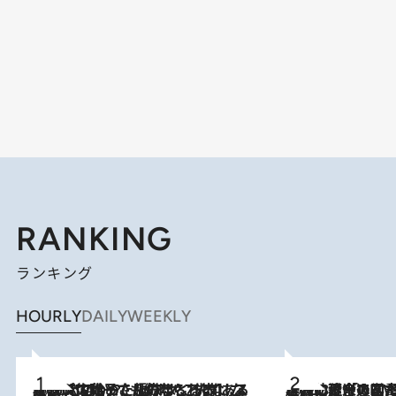
RANKING
ランキング
HOURLY
DAILY
WEEKLY
2026.8.5
【阿川佐和子さんの年とる力】なぜ70代で始めた趣味は“こんなに楽しい”のか？ ピアノ、俳句…スランプに陥っても続けられる“ある秘訣”とは
2026.8.3
慶應幼稚舎の図書室からテレビの世界に飛び込んだ阿川佐和子（72）、「N