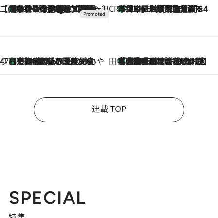
【CREA×星野リゾート】唯一無二。癒しと発見が待つ場所へ
【トンボの足水浴】ヒノキの香りに包まれて涼感マックス！約13℃の湧水かけ流しを避暑地「星野温泉 トンボの湯」で体験
10 Hours Ago
CREA'S CHOICE
「立川にも歌舞伎があるんだよ」 片岡仁左衛門・市川中車ら豪華座組みで4年目の立川立飛歌舞伎へ
2026.8.7
47都道府県の手みやげ ひんやりスイーツで夏を満喫
【京都府】この夏絶対食べたい 冷やしておいしいおやつ3選 ひと口目から心を掴む新緑のテリーヌ
2026.8.7
田中稲の勝手に再ブーム
「湘南乃風に憧れて」観客大盛上がりの“タオル回し”に、ラッパー顔負けの高速歌唱まで…さだまさし（74）のアグレッシブすぎる現在地
2026.8.7
連載 TOP
SPECIAL
特集