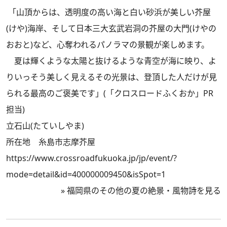
「山頂からは、透明度の高い海と白い砂浜が美しい芥屋
(けや)海岸、そして日本三大玄武岩洞の芥屋の大門(けやの
おおと)など、心奪われるパノラマの景観が楽しめます。
夏は輝くような太陽と抜けるような青空が海に映り、よ
りいっそう美しく見えるその光景は、登頂した人だけが見
られる最高のご褒美です」(「クロスロードふくおか」PR
担当)
立石山(たていしやま)
所在地 糸島市志摩芥屋
https://www.crossroadfukuoka.jp/jp/event/?
mode=detail&id=400000009450&isSpot=1
»
福岡県のその他の夏の絶景・風物詩を見る