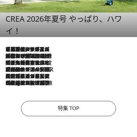
CREA 2026年夏号 やっぱり、ハワ
イ！
【厳選旅コスメ】「多機能アイテムがメイン！」旅好き美容エディターが選んだ夏旅ベストコスメを発表【Mサイズジップ】
2026.8.7
2026.8.6
「荷物が増えるほど旅ストレスは増す」美容ジャーナリストがたどり着いた最終結論。“化粧品を劇的に減らす”感動の凝縮美容とは
2026.8.6
「旅先には金髪ウィッグを持参」日本と同じメイクでは損してる!? 美容ジャーナリストが提案する“掟破りの旅美容”とは
2026.8.6
【厳選旅コスメ】「身軽さ＆UV対策重視！」ヘアアーティストshucoが選んだ夏旅ベストコスメを発表【Mサイズジップ】
2026.8.5
【厳選旅コスメ】国内をあちこち移動する河井菜摘が選んだ夏旅ベストコスメ発表！「リラックスアイテムはマスト」【Mサイズジップ】
2026.8.4
【厳選旅コスメ】「紫外線＆乾燥対策しながらメイク感も！」ヘア＆メイクGeorgeが選んだ夏旅ベストコスメを発表！【Mサイズジップ】
特集 TOP