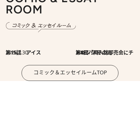
ROOM
2026.7.30
第15話 アイス
2026.7.30
第8回「同人誌即売会にチャレンジ その2」
コミック＆エッセイルームTOP