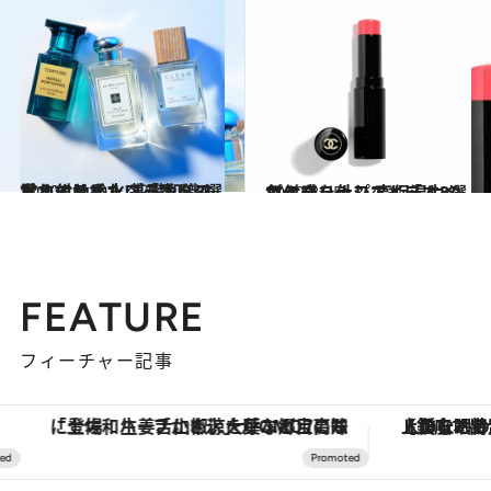
2020.11.10
覚えておきたい「香りの重ね付け」！ 基礎知識＆おすすめ香水ブランド3選
ビューティ＆ヘルス
2020.8.25
マスクを外しても「すっぴん感」ナシ 高保湿力の色付きリップアイテム3選
ビューティ＆ヘルス
FEATURE
フィーチャー記事
「土佐和ハーブかき氷」がOMO7高知に登場！生姜、山椒、大葉など目にも舌にも涼を呼ぶ郷土の味
【銀座で出合う最旬美容】美髪ケアや上質な眠