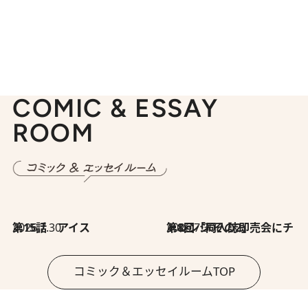
COMIC & ESSAY
ROOM
2026.7.30
第15話 アイス
2026.7.30
第8回「同人誌即売会にチャレンジ その2」
コミック＆エッセイルームTOP