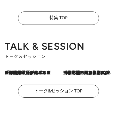
特集 TOP
TALK & SESSION
トーク＆セッション
2026.8.3
「今後値上げがあるとすれば…」「リスクがあるのは今年の冬」エネルギー専門家が語る、ホルムズ海峡封鎖が家庭にもたらす“ある心配”
2026.8.3
「住宅建てられない…」「サーチャージ料の高値が続いている」ホルムズ海峡封鎖による影響はいつまで続く？《エネルギー専門家に聞く“どうなる日本の暮らし”》
トーク&セッション TOP