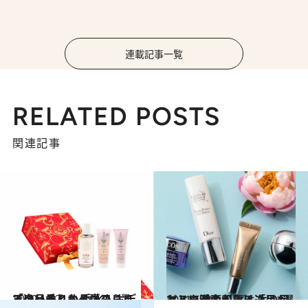
連載記事一覧
RELATED POSTS
関連記事
2020.11.21
「いい香り」と褒められる逸品まとめ 香水、ボディクリームからコフレまで
ビューティ＆ヘルス
2021.5.20
マスク時の印象は「目もと」で激変！ どんより目もとに活力が戻る逸品4選
ビューティ＆ヘルス