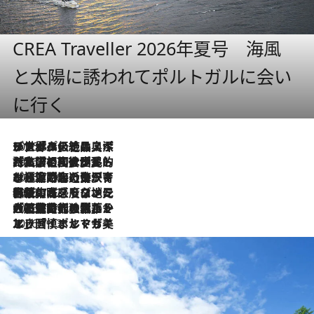
CREA Traveller 2026年夏号 海風
と太陽に誘われてポルトガルに会い
に行く
2026.8.8
リスボンの絶品スイーツ「パステル・デ・ナタ」とは？ポルトガル伝統の奥深い世界へ
2026.7.27
「私の祖国はポルトガル語です」国民的詩人フェルナンド・ペソアと、彼が愛した文学の街を歩く
2026.7.26
ポルトガル近海が育む極上の海の幸。キリリと冷えた白ワインと愉しむ、シーフード専門店の贅沢
2026.7.22
伝統の味をモダンに昇華。高感度な地元客が集う、リスボンの最旬ガストロノミー
2026.7.21
大航海時代の栄華から、震災、独裁、そして革命へ。ポルトガル・首都リスボンの石畳に刻まれた「歴史の光と影」
2026.7.13
エッセイ・ヤマザキマリ「慎ましくも美しき国 ポルトガル」