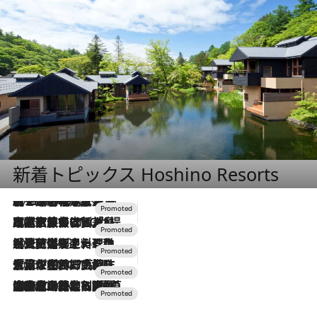
新着トピックス Hoshino Resorts
2026.8.7
【トンボの足水浴】ヒノキの香りに包まれて涼感マックス！約13℃の湧水かけ流しを避暑地「星野温泉 トンボの湯」で体験
2026.7.31
【ホテル帰省】という選択肢をOMOが提案。家族とほどよい距離を保つには「昼は実家、夜は気兼ねなくホテルで！」
2026.7.24
【夏限定ディナーコース】旬を迎える稚鮎や花ズッキーニなどをイタリア・トスカーナの郷土料理の手法で満喫！
2026.7.17
「土佐和ハーブかき氷」がOMO7高知に登場！生姜、山椒、大葉など目にも舌にも涼を呼ぶ郷土の味
2026.7.10
NEW OPEN！【界 草津】名湯の地に誕生。趣の異なる2種の温泉と上州ならではの会席・蕎麦割烹など美食を味わう究極の癒やし旅