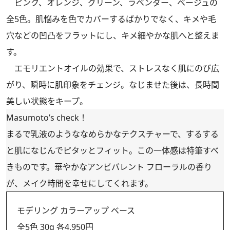
ピンク、オレンジ、グリーン、ラベンダー、ベージュの
全5色。肌悩みを色でカバーするばかりでなく、キメや毛
穴などの凹凸をフラットにし、キメ細やかな肌へと整えま
す。
エモリエントオイルの効果で、ストレスなく肌にのび広
がり、瞬時に肌印象をチェンジ。なじませた後は、長時間
美しい状態をキープ。
Masumoto’s check！
まるで乳液のようななめらかなテクスチャーで、するする
と肌になじんでピタッとフィット。この一体感は特筆すべ
きものです。華やかなアンビバレント フローラルの香り
が、メイク時間を幸せにしてくれます。
モデリング カラーアップ ベース
全5色 30g 各4,950円