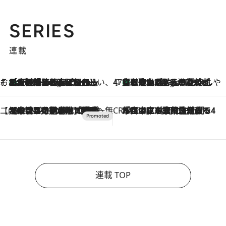
SERIES
連載
そおだよおこの関西おいしい、おやつ紀行
［大阪府箕面市］一皿一皿目の前で仕上げられる、料理を巧みに組み込んだアシェットデセールコース「ミチル アシェット デセール（Michiru assiette dessert）」
9 Hours Ago
47都道府県の手みやげ ひんやりスイーツで夏を満喫
【和歌山県】この夏絶対食べたい 冷やしておいしいおやつ3選 みかんがごろっと丸ごと入ったジュレ
9 Hours Ago
【CREA×星野リゾート】唯一無二。癒しと発見が待つ場所へ
2026.8.7
【トンボの足水浴】ヒノキの香りに包まれて涼感マックス！約13℃の湧水かけ流しを避暑地「星野温泉 トンボの湯」で体験
CREA'S CHOICE
2026.8.7
「立川にも歌舞伎があるんだよ」 片岡仁左衛門・市川中車ら豪華座組みで4年目の立川立飛歌舞伎へ
連載 TOP