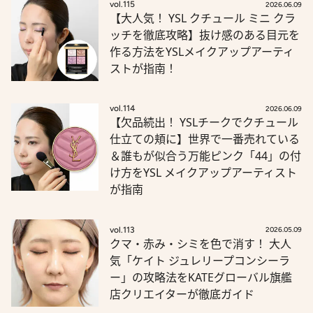
vol.115
2026.06.09
【大人気！ YSL クチュール ミニ クラ
ッチを徹底攻略】抜け感のある目元を
作る方法をYSLメイクアップアーティ
ストが指南！
vol.114
2026.06.09
【欠品続出！ YSLチークでクチュール
仕立ての頬に】世界で一番売れている
＆誰もが似合う万能ピンク「44」の付
け方をYSL メイクアップアーティスト
が指南
vol.113
2026.05.09
クマ・赤み・シミを色で消す！ 大人
気「ケイト ジュレリープコンシーラ
ー」の攻略法をKATEグローバル旗艦
店クリエイターが徹底ガイド