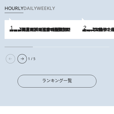
HOURLY
DAILY
WEEKLY
2026.8.8
「最後に見られてよかった」上野動物園の東園パンダ舎が解体前に特別公開。8月16日まで延長されたパネル展と共に辿る“半世紀”のパンダ飼育《解体工事の図面あり》
2026.8.5
【阿川佐和子さんの年とる力】なぜ70代で始めた趣味は“こんなに楽しい”のか？ ピアノ、俳句…スランプに陥っても続けられる“ある秘訣”とは
1 / 5
ランキング一覧