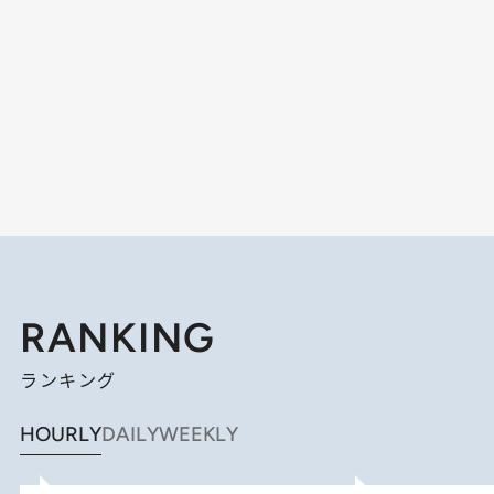
RANKING
ランキング
HOURLY
DAILY
WEEKLY