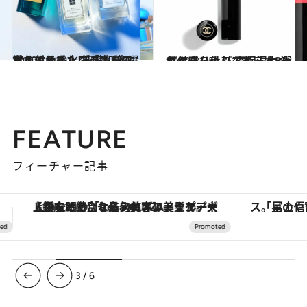
2020.11.10
覚えておきたい「香りの重ね付け」！ 基礎知識＆おすすめ香水ブランド3選
ビューティ＆ヘルス
2020.8.25
マスクを外しても「すっぴん感」ナシ 高保湿力の色付きリップアイテム3選
ビューティ＆ヘルス
FEATURE
フィーチャー記事
「星のや富士」でデジタルデトックス。冨士信仰の歴史を辿り、心身を調える。
【夏限定ディナーコース】旬を迎
3
/
6