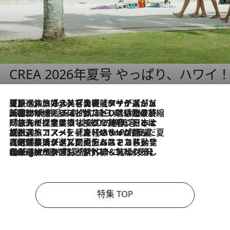
CREA 2026年夏号 やっぱり、ハワイ
【厳選旅コスメ】「多機能アイテムがメイン！」旅好き美容エディターが選んだ夏旅ベストコスメを発表【Mサイズジップ】
7 Hours Ago
2026.8.6
「荷物が増えるほど旅ストレスは増す」美容ジャーナリストがたどり着いた最終結論。“化粧品を劇的に減らす”感動の凝縮美容とは
2026.8.6
「旅先には金髪ウィッグを持参」日本と同じメイクでは損してる!? 美容ジャーナリストが提案する“掟破りの旅美容”とは
2026.8.6
【厳選旅コスメ】「身軽さ＆UV対策重視！」ヘアアーティストshucoが選んだ夏旅ベストコスメを発表【Mサイズジップ】
2026.8.5
【厳選旅コスメ】国内をあちこち移動する河井菜摘が選んだ夏旅ベストコスメ発表！「リラックスアイテムはマスト」【Mサイズジップ】
2026.8.4
【厳選旅コスメ】「紫外線＆乾燥対策しながらメイク感も！」ヘア＆メイクGeorgeが選んだ夏旅ベストコスメを発表！【Mサイズジップ】
特集 TOP