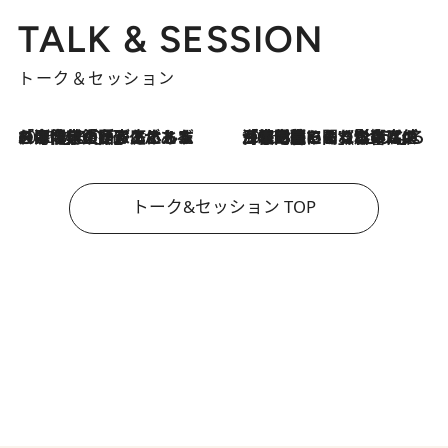
TALK & SESSION
トーク＆セッション
2026.8.3
「今後値上げがあるとすれば…」「リスクがあるのは今年の冬」エネルギー専門家が語る、ホルムズ海峡封鎖が家庭にもたらす“ある心配”
2026.8.3
「住宅建てられない…」「サーチャージ料の高値が続いている」ホルムズ海峡封鎖による影響はいつまで続く？《エネルギー専門家に聞く“どうなる日本の暮らし”》
トーク&セッション TOP