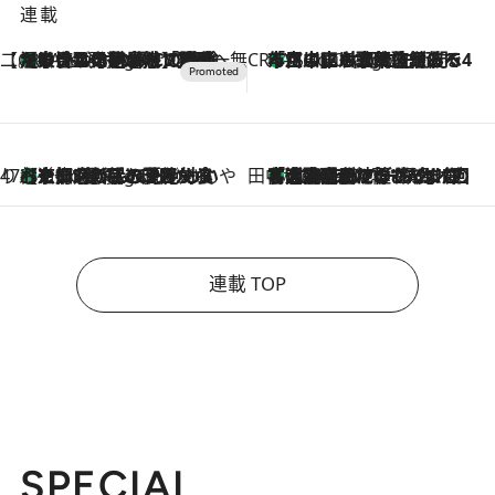
連載
【CREA×星野リゾート】唯一無二。癒しと発見が待つ場所へ
【トンボの足水浴】ヒノキの香りに包まれて涼感マックス！約13℃の湧水かけ流しを避暑地「星野温泉 トンボの湯」で体験
5 Hours Ago
CREA'S CHOICE
「立川にも歌舞伎があるんだよ」 片岡仁左衛門・市川中車ら豪華座組みで4年目の立川立飛歌舞伎へ
7 Hours Ago
47都道府県の手みやげ ひんやりスイーツで夏を満喫
【京都府】この夏絶対食べたい 冷やしておいしいおやつ3選 ひと口目から心を掴む新緑のテリーヌ
7 Hours Ago
田中稲の勝手に再ブーム
「湘南乃風に憧れて」観客大盛上がりの“タオル回し”に、ラッパー顔負けの高速歌唱まで…さだまさし（74）のアグレッシブすぎる現在地
2026.8.7
連載 TOP
SPECIAL