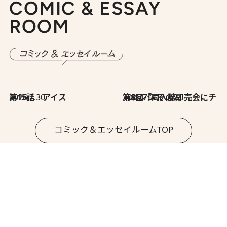
COMIC & ESSAY
ROOM
2026.7.30
第15話 アイス
2026.7.30
第8回「同人誌即売会にチャレンジ その2」
コミック＆エッセイルームTOP