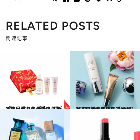
RELATED POSTS
関連記事
2020.11.21
「いい香り」と褒められる逸品まとめ 香水、ボディクリームからコフレまで
ビューティ＆ヘルス
2021.5.20
マスク時の印象は「目もと」で激変！ どんより目もとに活力が戻る逸品4選
ビューティ＆ヘルス