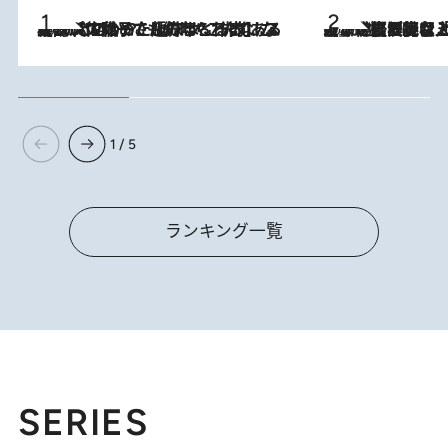
2026.8.5
【阿川佐和子さんの年とる力】なぜ70代で始めた趣味は“こんなに楽しい”のか？ ピアノ、俳句…スランプに陥っても続けられる“ある秘訣”とは
2026.8.5
【なぜ吉沢亮は「気配を消せる」のか？】興行収入208億の『国宝』を経て挑むミュージカル『ディア・エヴァン・ハンセン』。トップ俳優が舞台上でさらけ出した“孤独”とは
1 / 5
ランキング一覧
SERIES