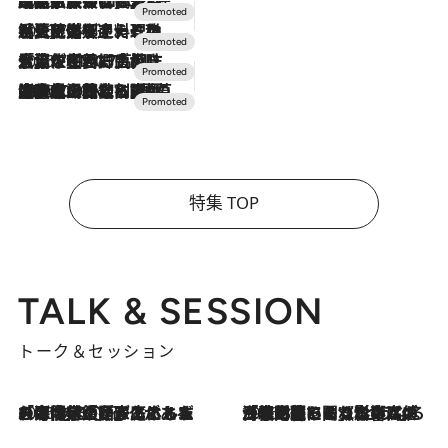
2026.7.31
【ホテル帰省】という選択肢をOMOが提案。家族とほどよい距離を保つには「昼は実家、夜は気兼ねなくホテルで！」
2026.7.24
【夏限定ディナーコース】旬を迎える稚鮎や花ズッキーニなどをイタリア・トスカーナの郷土料理の手法で満喫！
2026.7.17
「土佐和ハーブかき氷」がOMO7高知に登場！生姜、山椒、大葉など目にも舌にも涼を呼ぶ郷土の味
2026.7.10
NEW OPEN！【界 草津】名湯の地に誕生。趣の異なる2種の温泉と上州ならではの会席・蕎麦割烹など美食を味わう究極の癒やし旅
特集 TOP
TALK & SESSION
トーク＆セッション
2026.8.3
「今後値上げがあるとすれば…」「リスクがあるのは今年の冬」エネルギー専門家が語る、ホルムズ海峡封鎖が家庭にもたらす“ある心配”
2026.8.3
「住宅建てられない…」「サーチャージ料の高値が続いている」ホルムズ海峡封鎖による影響はいつまで続く？《エネルギー専門家に聞く“どうなる日本の暮らし”》