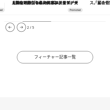
「星のや富士」でデジタルデトックス。冨士信仰の歴史を辿り、心身を調える。
【夏限定ディナーコース】旬を迎
3
/
5
フィーチャー記事一覧