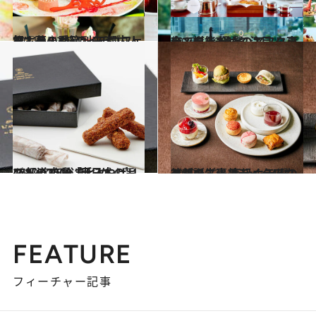
2021.1.12
祝！苺の季節到来 都内人気ホテル4軒のイチゴフェア”♡
旅＆お出かけ
2020.12.20
今、あらためて注目！ 東京で堪能 極上のアフタヌーンティー5選
旅＆お出かけ
2020.12.7
47都道府県「手みやげリスト」2019 “東日本の旨いもの”を総まとめ
グルメ
2020.12.21
待望のご褒美テイクアウトが誕生！ 高級ホテルのアフタヌーンティー4選
グルメ
FEATURE
フィーチャー記事