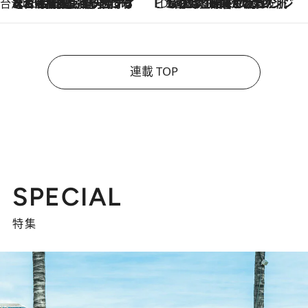
台湾ぶらぶら食べ歩き
2026.8.4
【台湾夏旅】買い物するなら“台湾の原宿”西門町へ！ お土産も自分用アイテムも揃うショッピングスポット8選
ビューティいいもの集め EDITORS' BEST
2026.8.3
“落とす”時間が“癒やし”に。THREEのクレンジングは、酷暑で疲れた肌も心も整えてくれる！
連載 TOP
SPECIAL
特集