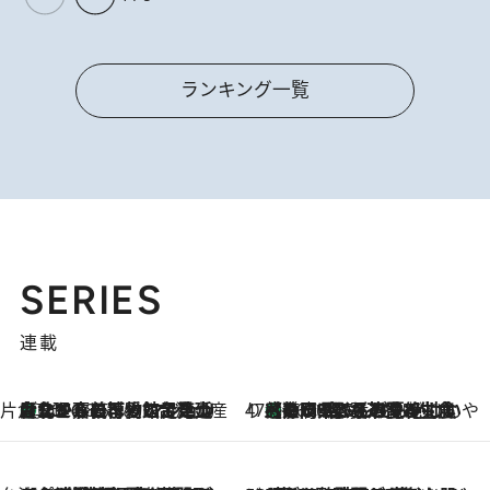
ランキング一覧
SERIES
連載
片倉真理のときめく台湾土産
台北からちょっと足を延ばして嘉義へ！ マジョリカタイルの博物館で見つけたレトロ可愛い台湾土産
2026.8.5
47都道府県の手みやげ ひんやりスイーツで夏を満喫
【静岡県】この夏絶対食べたい 冷やしておいしいおやつ3選 お茶香る生食感のふるふるゼリー
2026.8.5