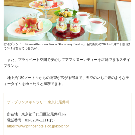
宿泊プラン「In Room Afternoon Tea ～Strawberry Field～」も同期間の2021年3月21日(日)ま
で(※2日前までに要予約)。
また、プライベート空間で安心してアフタヌーンティーを堪能できるステイ
プランも。
地上約180メートルからの眺望が広がる部屋で、天空のいちご畑のようなテ
ィータイムをゆったりと満喫できる。
ザ・プリンスギャラリー 東京紀尾井町
所在地 東京都千代田区紀尾井町1-2
電話番号 03-3234-1111(代)
https://www.princehotels.co.jp/kioicho/