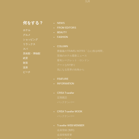
九州
何をする？
NEWS
FROM EDITORS
ホテル
BEAUTY
グルメ
FASHION
ショッピング
リラックス
COLUMN
スパ
齋藤薫のTRAVEL NOTES「心に残る時間」
美術館・博物館
至福のホテル最新ニュース
絶景
最旬シークレット・ロンドン
散策
アートなNY便り
温泉
気になる世界の街角から
ビーチ
FEATURE
INFORMATION
CREA Traveller
定期購読
バックナンバー
CREA Traveller MOOK
バックナンバー
Traveller WEB MEMBER
会員登録 (無料)
会員情報変更