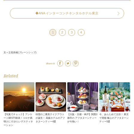
◆ANA インターコンチネンタルホテル東京
1
2
3
4
文＝立花奈緒(ブレーンシップ)
Share it
Related
【写真でチェック】アンケ
待望のご褒美テイクアウト
【大阪・京都・神戸】関西3
今、あらためて注目！ 東京
ートBEST5発表！コロナ禍
が誕生！ 高級ホテルのアフ
都市の アフタヌーンティー
で堪能 極上のアフタヌーン
明けに 行きたいデスティネ
タヌーンティー4選
が今熱い！
ティー5選
ーション