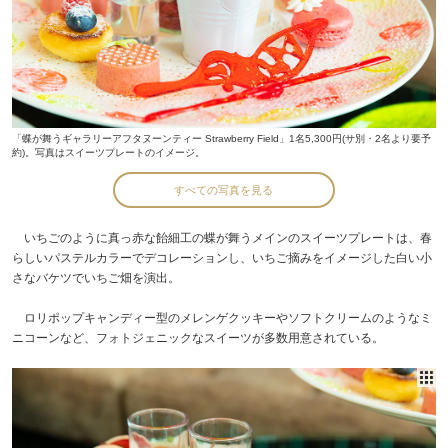
「蝶が舞うギャラリーアフタヌーンティー Strawberry Field」1名5,300円(サ別・2名より要予
約)。写真はスイーツプレートのイメージ。
すべての写真を見る
いちごのように真っ赤な飴細工の蝶が舞うメインのスイーツプレートは、春
らしいパステルカラーでデコレーションし、いちご摘みをイメージした白い小
さなバケツでいちご畑を演出。
ロリポップキャンディー型のメレンゲクッキーやソフトクリームのようなミ
ニコーンなど、フォトジェニックなスイーツが多数用意されている。