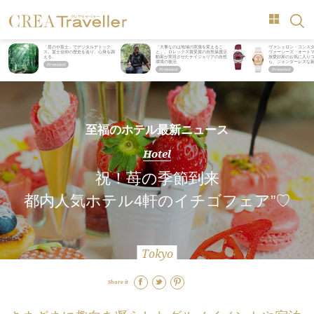
「星のや富士」でデジタルデトック
「大事なのは地域の意識を変えるこ
ヴァシュロン・コンス
ス。冨士信仰の歴史を辿り、心身を調
と」。ロレックス賞受賞の自然保護活
ヴァーシーズ・オート
える。
動家が実現させたナイジェリアの自然
旅愛好家のお気に入り
環境の復活
ら、ジェンダーレスな
至福のホテル最新ニュース
Hotel
祝！苺の季節到来
都内人気ホテル4軒のイチゴフェア”♡
Tokyo
Share it