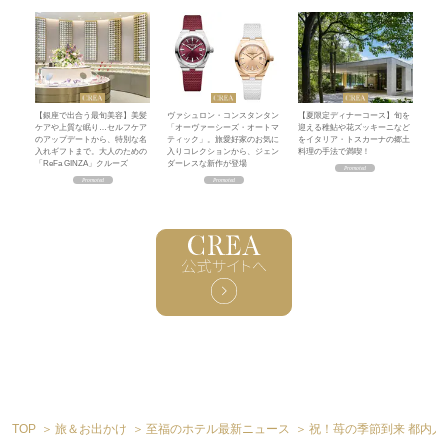
【銀座で出合う最旬美容】美髪
ヴァシュロン・コンスタンタン
【夏限定ディナーコース】旬を
ケアや上質な眠り…セルフケア
「オーヴァーシーズ・オートマ
迎える稚鮎や花ズッキーニなど
のアップデートから、特別な名
ティック」。旅愛好家のお気に
をイタリア・トスカーナの郷土
入れギフトまで。大人のための
入りコレクションから、ジェン
料理の手法で満喫！
「ReFa GINZA」クルーズ
ダーレスな新作が登場
TOP
旅＆お出かけ
至福のホテル最新ニュース
祝！苺の季節到来 都内人