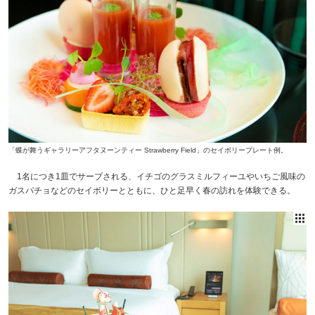
「蝶が舞うギャラリーアフタヌーンティー Strawberry Field」のセイボリープレート例。
1名につき1皿でサーブされる、イチゴのグラスミルフィーユやいちご風味の
ガスパチョなどのセイボリーとともに、ひと足早く春の訪れを体験できる。