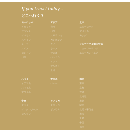
If you travel today...
どこへ行く？
ヨーロッパ
アジア
北米
イタリア
台湾
ニューヨーク
フランス
バリ
アメリカ
イギリス
スリランカ
カナダ
スペイン
カンボジア
チェコ
タイ
オセアニア＆南太平洋
スイス
ラオス
ニュージーランド
ロンドン
マカオ
ニューカレドニア
パリ
ベトナム
インド
ブルネイ
上海
ハワイ
中南米
国内
オアフ島
ペルー
東京
ハワイ島
京都
マウイ島
沖縄
北海道
中東
アフリカ
東北
ドバイ
モロッコ
関東
イスタンブール
ボツワナ
北陸・甲信越
ヨルダン
東海
近畿
中国
四国