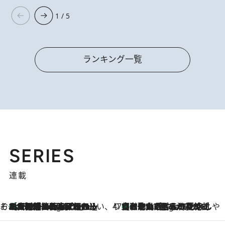
1 / 5
ランキング一覧
SERIES
連載
そおだよおこの関西おいしい、おやつ紀行
［大阪府箕面市］一皿一皿目の前で仕上げられる、料理を巧みに組み込んだアシェットデセールコース「ミチル アシェット デセール（Michiru assiette dessert）」
3 Hours Ago
47都道府県の手みやげ ひんやりスイーツで夏を満喫
【和歌山県】この夏絶対食べたい 冷やしておいしいおやつ3選 みかんがごろっと丸ごと入ったジュレ
3 Hours Ago