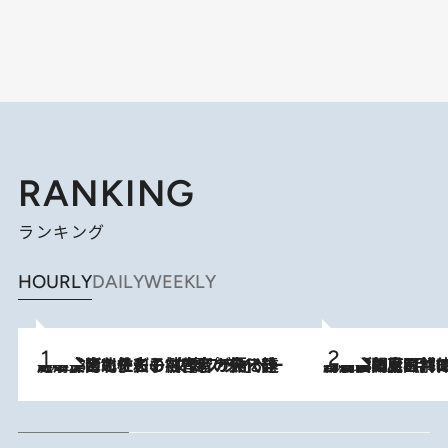
RANKING
ランキング
HOURLY
DAILY
WEEKLY
2026.8.3
《「文士の子ども被害者の会」発足！》阿川佐和子（72）が語る遠藤周作に北杜夫、劇作家・矢代静一の子どもたちの“文豪プライベート事件簿”
2026.8.8
「最後に見られてよかった」上野動物園の東園パンダ舎が解体前に特別公開。8月16日まで延長されたパネル展と共に辿る“半世紀”のパンダ飼育《解体工事の図面あり》