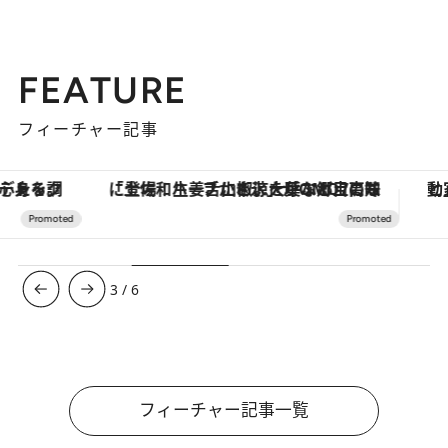
FEATURE
フィーチャー記事
「土佐和ハーブかき氷」がOMO7高知に登場！生姜、山椒、大葉など目にも舌にも涼を呼ぶ郷土の味
3
/
6
フィーチャー記事一覧