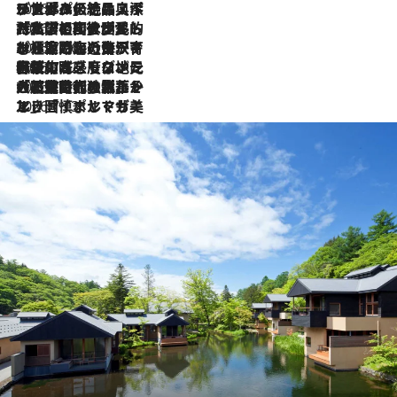
2026.8.8
リスボンの絶品スイーツ「パステル・デ・ナタ」とは？ポルトガル伝統の奥深い世界へ
2026.7.27
「私の祖国はポルトガル語です」国民的詩人フェルナンド・ペソアと、彼が愛した文学の街を歩く
2026.7.26
ポルトガル近海が育む極上の海の幸。キリリと冷えた白ワインと愉しむ、シーフード専門店の贅沢
2026.7.22
伝統の味をモダンに昇華。高感度な地元客が集う、リスボンの最旬ガストロノミー
2026.7.21
大航海時代の栄華から、震災、独裁、そして革命へ。ポルトガル・首都リスボンの石畳に刻まれた「歴史の光と影」
2026.7.13
エッセイ・ヤマザキマリ「慎ましくも美しき国 ポルトガル」