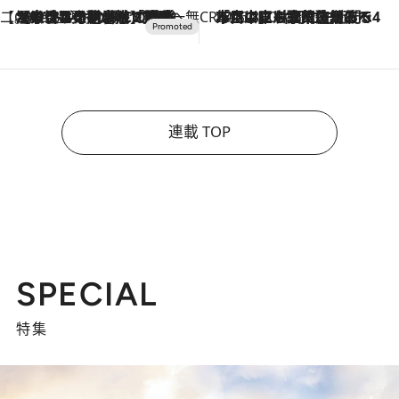
【CREA×星野リゾート】唯一無二。癒しと発見が待つ場所へ
2026.8.7
【トンボの足水浴】ヒノキの香りに包まれて涼感マックス！約13℃の湧水かけ流しを避暑地「星野温泉 トンボの湯」で体験
CREA'S CHOICE
2026.8.7
「立川にも歌舞伎があるんだよ」 片岡仁左衛門・市川中車ら豪華座組みで4年目の立川立飛歌舞伎へ
連載 TOP
SPECIAL
特集