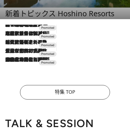
新着トピックス Hoshino Resorts
2026.8.7
【トンボの足水浴】ヒノキの香りに包まれて涼感マックス！約13℃の湧水かけ流しを避暑地「星野温泉 トンボの湯」で体験
2026.7.31
【ホテル帰省】という選択肢をOMOが提案。家族とほどよい距離を保つには「昼は実家、夜は気兼ねなくホテルで！」
2026.7.24
【夏限定ディナーコース】旬を迎える稚鮎や花ズッキーニなどをイタリア・トスカーナの郷土料理の手法で満喫！
2026.7.17
「土佐和ハーブかき氷」がOMO7高知に登場！生姜、山椒、大葉など目にも舌にも涼を呼ぶ郷土の味
2026.7.10
NEW OPEN！【界 草津】名湯の地に誕生。趣の異なる2種の温泉と上州ならではの会席・蕎麦割烹など美食を味わう究極の癒やし旅
特集 TOP
TALK & SESSION