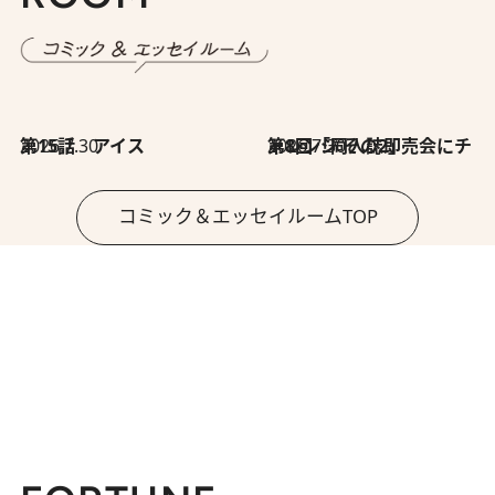
2026.7.30
第15話 アイス
2026.7.30
第8回「同人誌即売会にチャレンジ その2」
コミック＆エッセイルームTOP