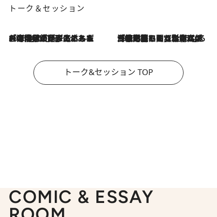
トーク＆セッション
2026.8.3
「今後値上げがあるとすれば…」「リスクがあるのは今年の冬」エネルギー専門家が語る、ホルムズ海峡封鎖が家庭にもたらす“ある心配”
2026.8.3
「住宅建てられない…」「サーチャージ料の高値が続いている」ホルムズ海峡封鎖による影響はいつまで続く？《エネルギー専門家に聞く“どうなる日本の暮らし”》
トーク&セッション TOP
COMIC & ESSAY
ROOM