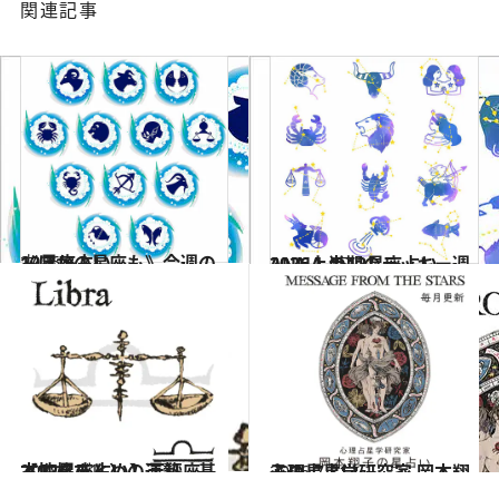
関連記事
2026.8.2
《ほかの星座も》今週の12星座占い
占い
2026.1.15
ANNA.の12星座占い 2026上半期のラッキー週
2021.12.1
【12星座占い】天秤座（てんびん）の運勢、基本性格まとめ
占い
2026.7.31
心理占星学研究家 岡本翔子の星占い
占い