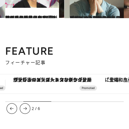
2026.5.24
朝ドラの謎めいた男「シマケン」とは何者か…劇団四季の子役→音大卒→カラオケ番組で510万円稼いだ佐野晶哉の“規格外すぎる経歴”
カルチャー
2025.5.10
「もともとは舞台の裏方志望」見上愛が演劇に興味を持った“きっかけ”は、2.5次元ミュージカル
カルチャー
FEATURE
フィーチャー記事
「土佐和ハーブかき氷」がOMO7高知に登場！生姜、山椒、大葉など目にも舌にも涼を呼ぶ郷土の味
3
/
6