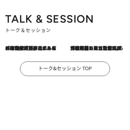
TALK & SESSION
トーク＆セッション
2026.8.3
「今後値上げがあるとすれば…」「リスクがあるのは今年の冬」エネルギー専門家が語る、ホルムズ海峡封鎖が家庭にもたらす“ある心配”
2026.8.3
「住宅建てられない…」「サーチャージ料の高値が続いている」ホルムズ海峡封鎖による影響はいつまで続く？《エネルギー専門家に聞く“どうなる日本の暮らし”》
トーク&セッション TOP