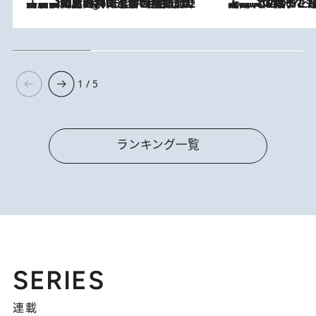
「最後に見られてよかった」上野動物園の東園パンダ舎が解体前に特別公開。8月16日まで延長されたパネル展と共に辿る“半世紀”のパンダ飼育《解体工事の図面あり》
9 Hours Ago
2026.8.5
【阿川佐和子さんの年とる力】なぜ70代で始めた趣味は“こんなに楽しい”のか？ ピアノ、俳句…スランプに陥っても続けられる“ある秘訣”とは
1 / 5
ランキング一覧
SERIES
連載