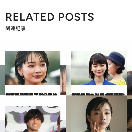
RELATED POSTS
関連記事
2026.6.12
女児は「間引き」され、生理を抑える「ボロ」すらない…朝ドラヒロインのモデルが目撃した明治の女性たちの「想像を絶する暮らし」
カルチャー
2026.6.12
食べられるのは「臭い米と水のような味噌汁」だけ…朝ドラ『風、薫る』ヒロインのモデルが衝撃を受けた、遊郭の“残酷すぎる実態”
カルチャー