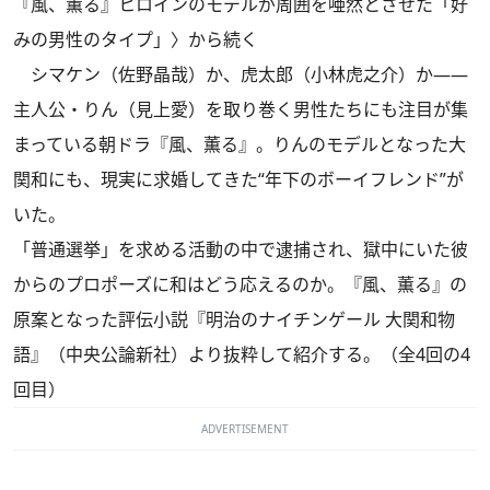
『風、薫る』ヒロインのモデルが周囲を唖然とさせた「好
みの男性のタイプ」
〉から続く
シマケン（佐野晶哉）か、虎太郎（小林虎之介）か——
主人公・りん（見上愛）を取り巻く男性たちにも注目が集
まっている朝ドラ『風、薫る』。りんのモデルとなった大
関和にも、現実に求婚してきた“年下のボーイフレンド”が
いた。
「普通選挙」を求める活動の中で逮捕され、獄中にいた彼
からのプロポーズに和はどう応えるのか。『風、薫る』の
原案となった評伝小説『
明治のナイチンゲール 大関和物
語
』（中央公論新社）より抜粋して紹介する。（全4回の4
回目）
ADVERTISEMENT