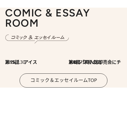
COMIC & ESSAY
ROOM
2026.7.30
第15話 アイス
2026.7.30
第8回「同人誌即売会にチャレンジ その2」
コミック＆エッセイルームTOP