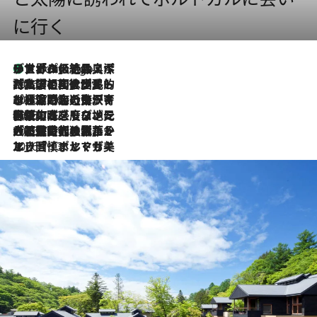
に行く
リスボンの絶品スイーツ「パステル・デ・ナタ」とは？ポルトガル伝統の奥深い世界へ
8 Hours Ago
2026.7.27
「私の祖国はポルトガル語です」国民的詩人フェルナンド・ペソアと、彼が愛した文学の街を歩く
2026.7.26
ポルトガル近海が育む極上の海の幸。キリリと冷えた白ワインと愉しむ、シーフード専門店の贅沢
2026.7.22
伝統の味をモダンに昇華。高感度な地元客が集う、リスボンの最旬ガストロノミー
2026.7.21
大航海時代の栄華から、震災、独裁、そして革命へ。ポルトガル・首都リスボンの石畳に刻まれた「歴史の光と影」
2026.7.13
エッセイ・ヤマザキマリ「慎ましくも美しき国 ポルトガル」