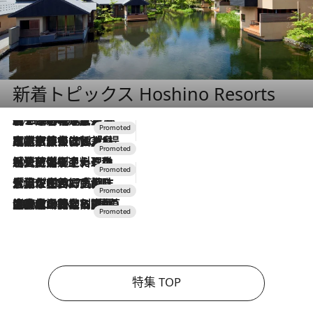
新着トピックス Hoshino Resorts
2026.8.7
【トンボの足水浴】ヒノキの香りに包まれて涼感マックス！約13℃の湧水かけ流しを避暑地「星野温泉 トンボの湯」で体験
2026.7.31
【ホテル帰省】という選択肢をOMOが提案。家族とほどよい距離を保つには「昼は実家、夜は気兼ねなくホテルで！」
2026.7.24
【夏限定ディナーコース】旬を迎える稚鮎や花ズッキーニなどをイタリア・トスカーナの郷土料理の手法で満喫！
2026.7.17
「土佐和ハーブかき氷」がOMO7高知に登場！生姜、山椒、大葉など目にも舌にも涼を呼ぶ郷土の味
2026.7.10
NEW OPEN！【界 草津】名湯の地に誕生。趣の異なる2種の温泉と上州ならではの会席・蕎麦割烹など美食を味わう究極の癒やし旅
特集 TOP