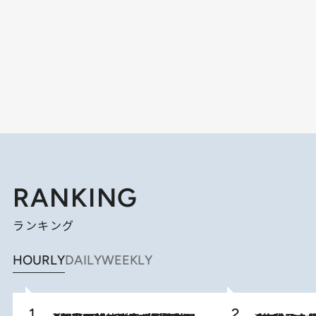
RANKING
ランキング
HOURLY
DAILY
WEEKLY