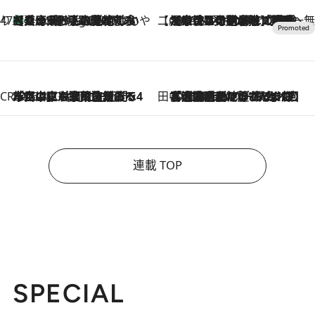
47都道府県の手みやげ ひんやりスイーツで夏を満喫
【兵庫県】この夏絶対食べたい 冷やしておいしいおやつ3選 淡路島の恵みをジェラートに集約
8 Hours Ago
【CREA×星野リゾート】唯一無二。癒しと発見が待つ場所へ
2026.8.7
【トンボの足水浴】ヒノキの香りに包まれて涼感マックス！約13℃の湧水かけ流しを避暑地「星野温泉 トンボの湯」で体験
CREA'S CHOICE
2026.8.7
「立川にも歌舞伎があるんだよ」 片岡仁左衛門・市川中車ら豪華座組みで4年目の立川立飛歌舞伎へ
田中稲の勝手に再ブーム
2026.8.7
「湘南乃風に憧れて」観客大盛上がりの“タオル回し”に、ラッパー顔負けの高速歌唱まで…さだまさし（74）のアグレッシブすぎる現在地
連載 TOP
SPECIAL