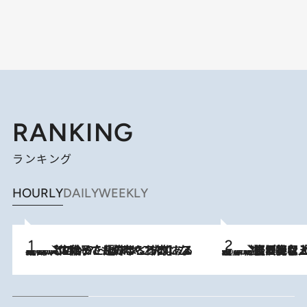
RANKING
ランキング
HOURLY
DAILY
WEEKLY
2026.8.5
【阿川佐和子さんの年とる力】なぜ70代で始めた趣味は“こんなに楽しい”のか？ ピアノ、俳句…スランプに陥っても続けられる“ある秘訣”とは
2026.8.5
【なぜ吉沢亮は「気配を消せる」のか？】興行収入208億の『国宝』を経て挑むミュージカル『ディア・エヴァン・ハンセン』。トップ俳優が舞台上でさらけ出した“孤独”とは