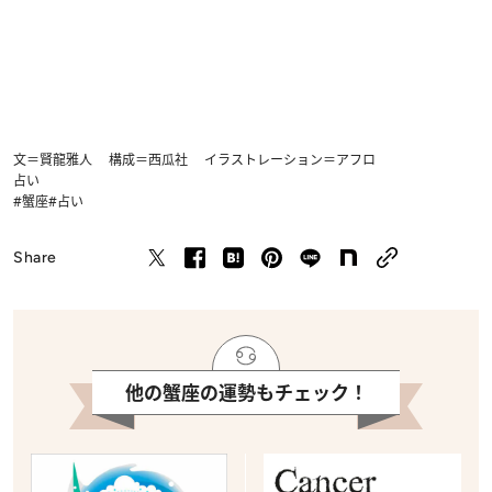
文＝賢龍雅人 構成＝西瓜社 イラストレーション＝アフロ
占い
#蟹座
#占い
Share
他の蟹座の運勢もチェック！