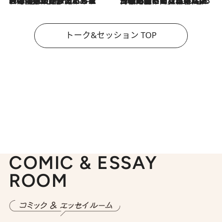
2026.8.3
「今後値上げがあるとすれば…」「リスクがあるのは今年の冬」エネルギー専門家が語る、ホルムズ海峡封鎖が家庭にもたらす“ある心配”
2026.8.3
「住宅建てられない…」「サーチャージ料の高値が続いている」ホルムズ海峡封鎖による影響はいつまで続く？《エネルギー専門家に聞く“どうなる日本の暮らし”》
トーク&セッション TOP
COMIC & ESSAY
ROOM