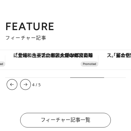
FEATURE
フィーチャー記事
「土佐和ハーブかき氷」がOMO7高知に登場！生姜、山椒、大葉など目にも舌にも涼を呼ぶ郷土の味
4
/
5
フィーチャー記事一覧