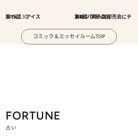
2026.7.30
第15話 アイス
2026.7.30
第8回「同人誌即売会にチャレンジ その2」
コミック＆エッセイルームTOP
FORTUNE
占い