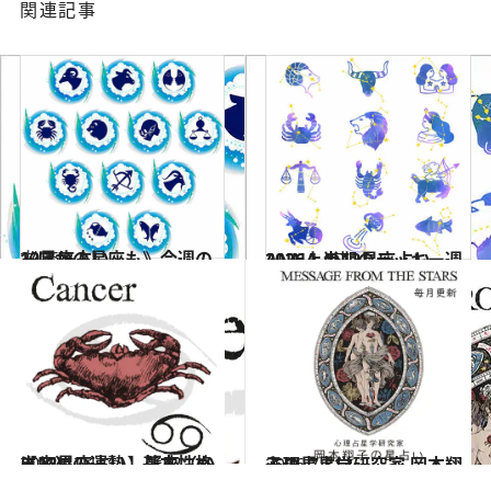
関連記事
2026.8.2
《ほかの星座も》今週の12星座占い
占い
2026.1.15
ANNA.の12星座占い 2026上半期のラッキー週
2021.12.1
【12星座占い】蟹座（かに座）の運勢、基本性格まとめ
占い
2026.7.31
心理占星学研究家 岡本翔子の星占い
占い