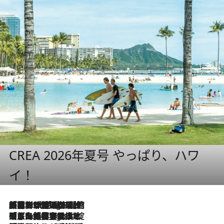
CREA 2026年夏号 やっぱり、ハワ
イ！
「荷物が増えるほど旅ストレスは増す」美容ジャーナリストがたどり着いた最終結論。“化粧品を劇的に減らす”感動の凝縮美容とは
5 Hours Ago
「旅先には金髪ウィッグを持参」日本と同じメイクでは損してる!? 美容ジャーナリストが提案する“掟破りの旅美容”とは
5 Hours Ago