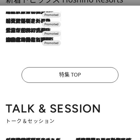
2026.7.31
【ホテル帰省】という選択肢をOMOが提案。家族とほどよい距離を保つには「昼は実家、夜は気兼ねなくホテルで！」
2026.7.24
【夏限定ディナーコース】旬を迎える稚鮎や花ズッキーニなどをイタリア・トスカーナの郷土料理の手法で満喫！
2026.7.17
「土佐和ハーブかき氷」がOMO7高知に登場！生姜、山椒、大葉など目にも舌にも涼を呼ぶ郷土の味
2026.7.10
NEW OPEN！【界 草津】名湯の地に誕生。趣の異なる2種の温泉と上州ならではの会席・蕎麦割烹など美食を味わう究極の癒やし旅
特集 TOP
TALK & SESSION
トーク＆セッション