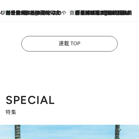
47都道府県の手みやげ ひんやりスイーツで夏を満喫
【三重県】この夏絶対食べたい 冷やしておいしいおやつ3選 お餅×アイスの新感覚スイーツ
5 Hours Ago
齋藤 薫 美容脳ルネサンス
「荷物が増えるほど旅ストレスは増す」美容ジャーナリストがたどり着いた最終結論。“化粧品を劇的に減らす”感動の凝縮美容とは
5 Hours Ago
連載 TOP
SPECIAL
特集