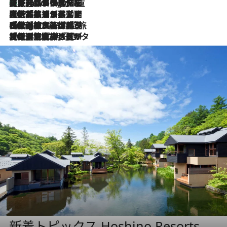
【厳選旅コスメ】「身軽さ＆UV対策重視！」ヘアアーティストshucoが選んだ夏旅ベストコスメを発表【Mサイズジップ】
5 Hours Ago
2026.8.5
【厳選旅コスメ】国内をあちこち移動する河井菜摘が選んだ夏旅ベストコスメ発表！「リラックスアイテムはマスト」【Mサイズジップ】
2026.8.4
【厳選旅コスメ】「紫外線＆乾燥対策しながらメイク感も！」ヘア＆メイクGeorgeが選んだ夏旅ベストコスメを発表！【Mサイズジップ】
2026.8.3
【厳選旅コスメ】「保湿もタイパ重視！」“サウナ好き”タレント清水みさとが愛用する夏旅ベストコスメを発表！【Mサイズジップ】
新着トピックス Hoshino Resorts