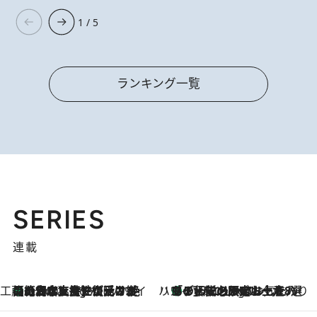
1 / 5
ランキング一覧
SERIES
連載
工藤まやのおもてなしハワイ
【ハワイ土産】ローカルの絶大な支持で復活！ 絶品の幻クッキー《元ファンの日本人女性が受け継いだ名店》
5 Hours Ago
ハワイ賢者 リサのお気に入りリスト
あの伝説の限定トートも！ リニューアルした「ディーン＆デルーカ ハワイ」で必須のお土産8選
5 Hours Ago