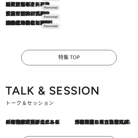
2026.7.24
【夏限定ディナーコース】旬を迎える稚鮎や花ズッキーニなどをイタリア・トスカーナの郷土料理の手法で満喫！
2026.7.17
「土佐和ハーブかき氷」がOMO7高知に登場！生姜、山椒、大葉など目にも舌にも涼を呼ぶ郷土の味
2026.7.10
NEW OPEN！【界 草津】名湯の地に誕生。趣の異なる2種の温泉と上州ならではの会席・蕎麦割烹など美食を味わう究極の癒やし旅
特集 TOP
TALK & SESSION
トーク＆セッション
2026.8.3
「今後値上げがあるとすれば…」「リスクがあるのは今年の冬」エネルギー専門家が語る、ホルムズ海峡封鎖が家庭にもたらす“ある心配”
2026.8.3
「住宅建てられない…」「サーチャージ料の高値が続いている」ホルムズ海峡封鎖による影響はいつまで続く？《エネルギー専門家に聞く“どうなる日本の暮らし”》