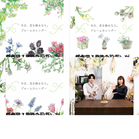
2022.4.1
「今日、飾りたい花」がわかる！ 4月の花カレンダー
ライフスタイル
2022.3.1
「今日、飾りたい花」がわかる！ 3月の花カレンダー
ライフスタイル
2022.2.1
「今日、飾りたい花」がわかる！ 2月の花カレンダー
ライフスタイル
2022.3.30
【動画】桜の枝を手に入れたら！ 花のプロに教わる失敗しない生け方 家でゆっくりお花見はいかが？
ライフスタイル