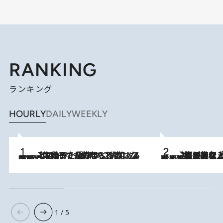
RANKING
ランキング
HOURLY
DAILY
WEEKLY
2026.8.5
【阿川佐和子さんの年とる力】なぜ70代で始めた趣味は“こんなに楽しい”のか？ ピアノ、俳句…スランプに陥っても続けられる“ある秘訣”とは
2026.8.5
【なぜ吉沢亮は「気配を消せる」のか？】興行収入208億の『国宝』を経て挑むミュージカル『ディア・エヴァン・ハンセン』。トップ俳優が舞台上でさらけ出した“孤独”とは
1 / 5