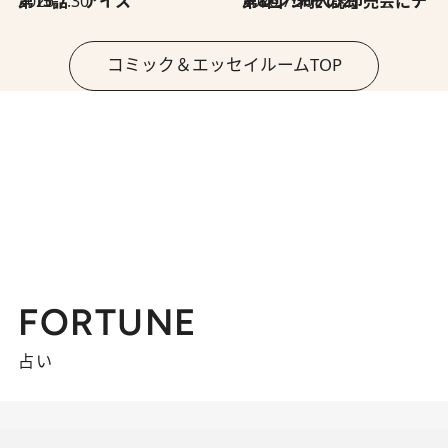
2026.7.30
第15話 アイス
2026.7.30
第8回「同人誌即売会にチャレンジ その2」
コミック＆エッセイルームTOP
FORTUNE
占い