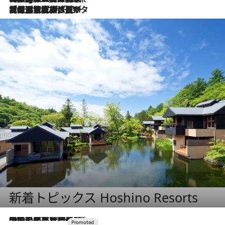
2026.8.3
【厳選旅コスメ】「保湿もタイパ重視！」“サウナ好き”タレント清水みさとが愛用する夏旅ベストコスメを発表！【Mサイズジップ】
新着トピックス Hoshino Resorts
2026.7.31
【ホテル帰省】という選択肢をOMOが提案。家族とほどよい距離を保つには「昼は実家、夜は気兼ねなくホテルで！」