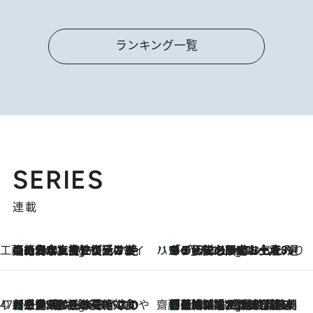
ランキング一覧
SERIES
連載
工藤まやのおもてなしハワイ
【ハワイ土産】ローカルの絶大な支持で復活！ 絶品の幻クッキー《元ファンの日本人女性が受け継いだ名店》
5 Hours Ago
ハワイ賢者 リサのお気に入りリスト
あの伝説の限定トートも！ リニューアルした「ディーン＆デルーカ ハワイ」で必須のお土産8選
5 Hours Ago
47都道府県の手みやげ ひんやりスイーツで夏を満喫
【三重県】この夏絶対食べたい 冷やしておいしいおやつ3選 お餅×アイスの新感覚スイーツ
5 Hours Ago
齋藤 薫 美容脳ルネサンス
「荷物が増えるほど旅ストレスは増す」美容ジャーナリストがたどり着いた最終結論。“化粧品を劇的に減らす”感動の凝縮美容とは
5 Hours Ago