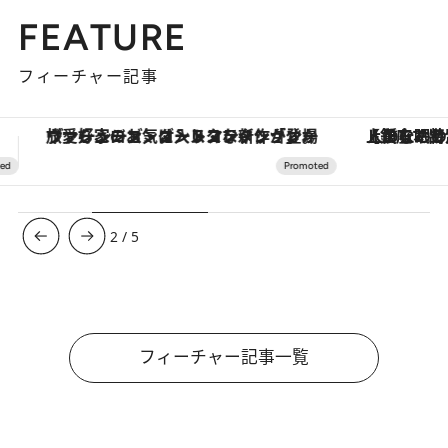
FEATURE
フィーチャー記事
【銀座で出合う最旬美容】美髪ケアや上質な眠り…セルフケアのアップデートから、特別な名入れギフトまで。大人のための「ReFa GINZA」クルーズ
【夏限定ディナーコース】旬を迎
3
/
5
フィーチャー記事一覧