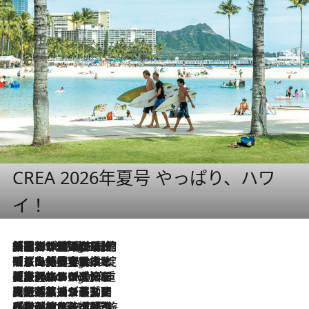
CREA 2026年夏号 やっぱり、ハワ
イ！
「荷物が増えるほど旅ストレスは増す」美容ジャーナリストがたどり着いた最終結論。“化粧品を劇的に減らす”感動の凝縮美容とは
5 Hours Ago
「旅先には金髪ウィッグを持参」日本と同じメイクでは損してる!? 美容ジャーナリストが提案する“掟破りの旅美容”とは
5 Hours Ago
【厳選旅コスメ】「身軽さ＆UV対策重視！」ヘアアーティストshucoが選んだ夏旅ベストコスメを発表【Mサイズジップ】
5 Hours Ago
2026.8.5
【厳選旅コスメ】国内をあちこち移動する河井菜摘が選んだ夏旅ベストコスメ発表！「リラックスアイテムはマスト」【Mサイズジップ】
2026.8.4
【厳選旅コスメ】「紫外線＆乾燥対策しながらメイク感も！」ヘア＆メイクGeorgeが選んだ夏旅ベストコスメを発表！【Mサイズジップ】