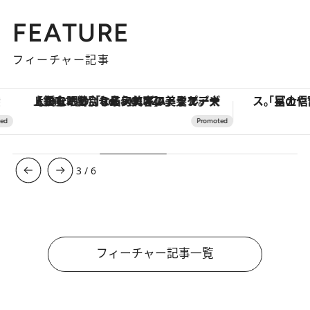
FEATURE
フィーチャー記事
【銀座で出合う最旬美容】美髪ケアや上質な眠り…セルフケアのアップデートから、特別な名入れギフトまで。大人のための「ReFa GINZA」クルーズ
3
/
6
フィーチャー記事一覧