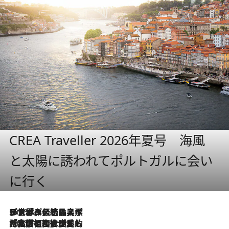
CREA Traveller 2026年夏号 海風
と太陽に誘われてポルトガルに会い
に行く
2026.8.8
リスボンの絶品スイーツ「パステル・デ・ナタ」とは？ポルトガル伝統の奥深い世界へ
2026.7.27
「私の祖国はポルトガル語です」国民的詩人フェルナンド・ペソアと、彼が愛した文学の街を歩く