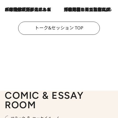
2026.8.3
「今後値上げがあるとすれば…」「リスクがあるのは今年の冬」エネルギー専門家が語る、ホルムズ海峡封鎖が家庭にもたらす“ある心配”
2026.8.3
「住宅建てられない…」「サーチャージ料の高値が続いている」ホルムズ海峡封鎖による影響はいつまで続く？《エネルギー専門家に聞く“どうなる日本の暮らし”》
トーク&セッション TOP
COMIC & ESSAY
ROOM