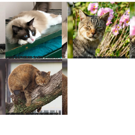
2022.12.28
CREA編集部主催「かわいいニャンGP 2023」
ライフスタイル
2023.1.1
【クスっと笑える猫画像90枚超】 動物写真家による面白にゃんこ画像まとめ
ライフスタイル
2020.10.25
【クスっと笑える猫画像60枚超】 動物写真家による面白にゃんこ画像まとめ
ライフスタイル