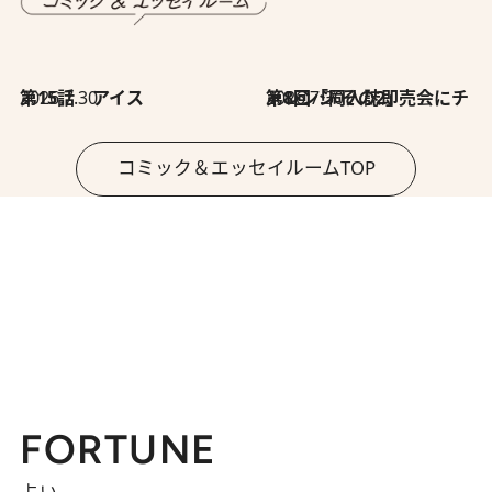
2026.7.30
第15話 アイス
2026.7.30
第8回「同人誌即売会にチャレンジ その2」
コミック＆エッセイルームTOP
FORTUNE