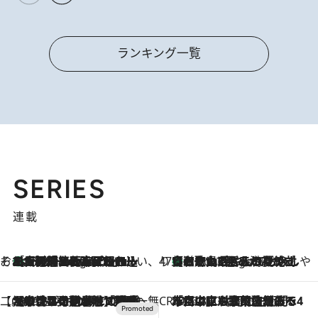
ランキング一覧
SERIES
連載
そおだよおこの関西おいしい、おやつ紀行
［大阪府箕面市］一皿一皿目の前で仕上げられる、料理を巧みに組み込んだアシェットデセールコース「ミチル アシェット デセール（Michiru assiette dessert）」
6 Hours Ago
47都道府県の手みやげ ひんやりスイーツで夏を満喫
【和歌山県】この夏絶対食べたい 冷やしておいしいおやつ3選 みかんがごろっと丸ごと入ったジュレ
6 Hours Ago
【CREA×星野リゾート】唯一無二。癒しと発見が待つ場所へ
2026.8.7
【トンボの足水浴】ヒノキの香りに包まれて涼感マックス！約13℃の湧水かけ流しを避暑地「星野温泉 トンボの湯」で体験
CREA'S CHOICE
2026.8.7
「立川にも歌舞伎があるんだよ」 片岡仁左衛門・市川中車ら豪華座組みで4年目の立川立飛歌舞伎へ