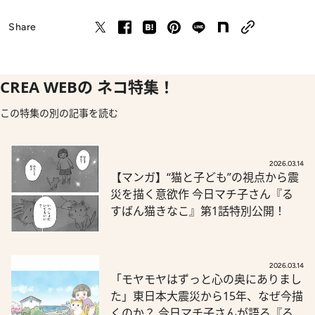
Share
CREA WEBの ネコ特集！
この特集の別の記事を読む
2026.03.14
【マンガ】“猫と子ども”の視点から震
災を描く意欲作 今日マチ子さん『る
すばん猫きなこ』第1話特別公開！
2026.03.14
「モヤモヤはずっと心の奥にありまし
た」東日本大震災から15年、なぜ今描
くのか？ 今日マチ子さんが語る『る