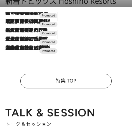
新着トピックス Hoshino Resorts
2026.8.7
【トンボの足水浴】ヒノキの香りに包まれて涼感マックス！約13℃の湧水かけ流しを避暑地「星野温泉 トンボの湯」で体験
2026.7.31
【ホテル帰省】という選択肢をOMOが提案。家族とほどよい距離を保つには「昼は実家、夜は気兼ねなくホテルで！」
2026.7.24
【夏限定ディナーコース】旬を迎える稚鮎や花ズッキーニなどをイタリア・トスカーナの郷土料理の手法で満喫！
2026.7.17
「土佐和ハーブかき氷」がOMO7高知に登場！生姜、山椒、大葉など目にも舌にも涼を呼ぶ郷土の味
2026.7.10
NEW OPEN！【界 草津】名湯の地に誕生。趣の異なる2種の温泉と上州ならではの会席・蕎麦割烹など美食を味わう究極の癒やし旅
特集 TOP
TALK & SESSION
トーク＆セッション