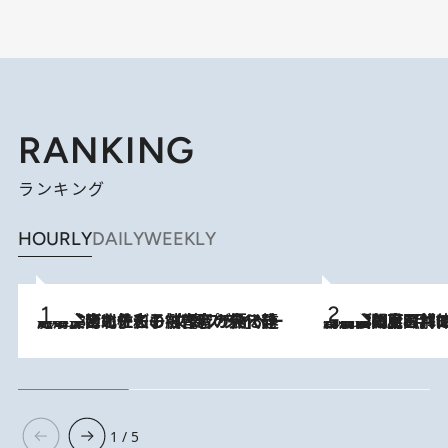
RANKING
ランキング
HOURLY
DAILY
WEEKLY
2026.8.3
《「文士の子ども被害者の会」発足！》阿川佐和子（72）が語る遠藤周作に北杜夫、劇作家・矢代静一の子どもたちの“文豪プライベート事件簿”
2026.8.8
「最後に見られてよかった」上野動物園の東園パンダ舎が解体前に特別公開。8月16日まで延長されたパネル展と共に辿る“半世紀”のパンダ飼育《解体工事の図面あり》
1 / 5