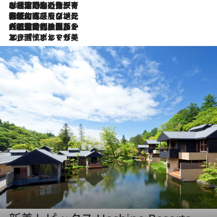
2026.7.26
ポルトガル近海が育む極上の海の幸。キリリと冷えた白ワインと愉しむ、シーフード専門店の贅沢
2026.7.22
伝統の味をモダンに昇華。高感度な地元客が集う、リスボンの最旬ガストロノミー
2026.7.21
大航海時代の栄華から、震災、独裁、そして革命へ。ポルトガル・首都リスボンの石畳に刻まれた「歴史の光と影」
2026.7.13
エッセイ・ヤマザキマリ「慎ましくも美しき国 ポルトガル」