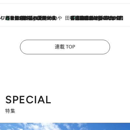
47都道府県の手みやげ ひんやりスイーツで夏を満喫
【京都府】この夏絶対食べたい 冷やしておいしいおやつ3選 ひと口目から心を掴む新緑のテリーヌ
4 Hours Ago
田中稲の勝手に再ブーム
「湘南乃風に憧れて」観客大盛上がりの“タオル回し”に、ラッパー顔負けの高速歌唱まで…さだまさし（74）のアグレッシブすぎる現在地
9 Hours Ago
連載 TOP
SPECIAL
特集