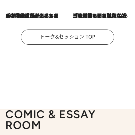
2026.8.3
「今後値上げがあるとすれば…」「リスクがあるのは今年の冬」エネルギー専門家が語る、ホルムズ海峡封鎖が家庭にもたらす“ある心配”
2026.8.3
「住宅建てられない…」「サーチャージ料の高値が続いている」ホルムズ海峡封鎖による影響はいつまで続く？《エネルギー専門家に聞く“どうなる日本の暮らし”》
トーク&セッション TOP
COMIC & ESSAY
ROOM