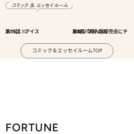
2026.7.30
第15話 アイス
2026.7.30
第8回「同人誌即売会にチャレンジ その2」
コミック＆エッセイルームTOP
FORTUNE