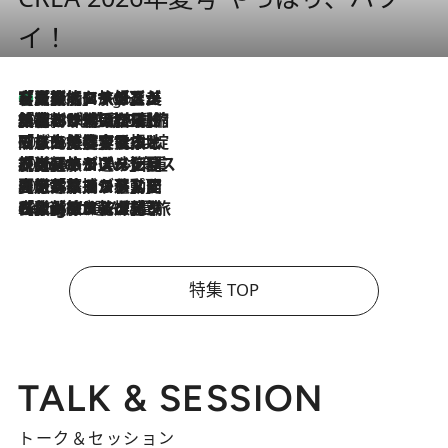
イ！
【厳選旅コスメ】「多機能アイテムがメイン！」旅好き美容エディターが選んだ夏旅ベストコスメを発表【Mサイズジップ】
4 Hours Ago
2026.8.6
「荷物が増えるほど旅ストレスは増す」美容ジャーナリストがたどり着いた最終結論。“化粧品を劇的に減らす”感動の凝縮美容とは
2026.8.6
「旅先には金髪ウィッグを持参」日本と同じメイクでは損してる!? 美容ジャーナリストが提案する“掟破りの旅美容”とは
2026.8.6
【厳選旅コスメ】「身軽さ＆UV対策重視！」ヘアアーティストshucoが選んだ夏旅ベストコスメを発表【Mサイズジップ】
2026.8.5
【厳選旅コスメ】国内をあちこち移動する河井菜摘が選んだ夏旅ベストコスメ発表！「リラックスアイテムはマスト」【Mサイズジップ】
2026.8.4
【厳選旅コスメ】「紫外線＆乾燥対策しながらメイク感も！」ヘア＆メイクGeorgeが選んだ夏旅ベストコスメを発表！【Mサイズジップ】
特集 TOP
TALK & SESSION
トーク＆セッション