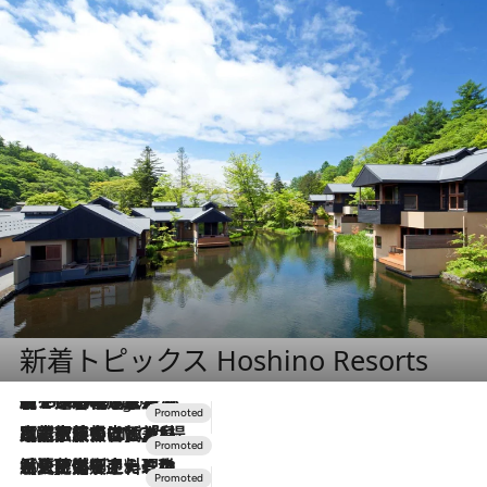
新着トピックス Hoshino Resorts
【トンボの足水浴】ヒノキの香りに包まれて涼感マックス！約13℃の湧水かけ流しを避暑地「星野温泉 トンボの湯」で体験
2 Hours Ago
2026.7.31
【ホテル帰省】という選択肢をOMOが提案。家族とほどよい距離を保つには「昼は実家、夜は気兼ねなくホテルで！」
2026.7.24
【夏限定ディナーコース】旬を迎える稚鮎や花ズッキーニなどをイタリア・トスカーナの郷土料理の手法で満喫！