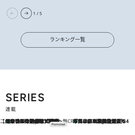
1 / 5
ランキング一覧
SERIES
連載
【CREA×星野リゾート】唯一無二。癒しと発見が待つ場所へ
【トンボの足水浴】ヒノキの香りに包まれて涼感マックス！約13℃の湧水かけ流しを避暑地「星野温泉 トンボの湯」で体験
2 Hours Ago
CREA'S CHOICE
「立川にも歌舞伎があるんだよ」 片岡仁左衛門・市川中車ら豪華座組みで4年目の立川立飛歌舞伎へ
4 Hours Ago