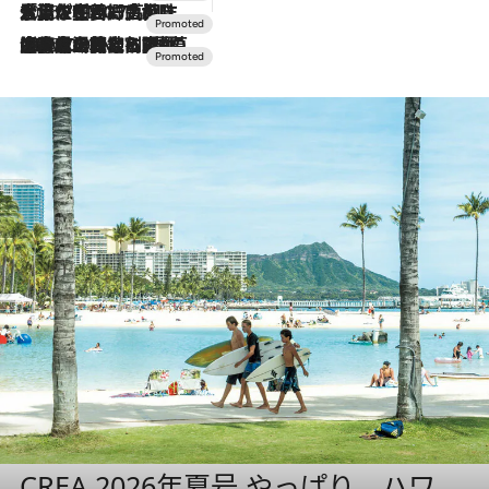
2026.7.17
「土佐和ハーブかき氷」がOMO7高知に登場！生姜、山椒、大葉など目にも舌にも涼を呼ぶ郷土の味
2026.7.10
NEW OPEN！【界 草津】名湯の地に誕生。趣の異なる2種の温泉と上州ならではの会席・蕎麦割烹など美食を味わう究極の癒やし旅
CREA 2026年夏号 やっぱり、ハワ