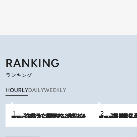
RANKING
ランキング
HOURLY
DAILY
WEEKLY
2026.8.5
【阿川佐和子さんの年とる力】なぜ70代で始めた趣味は“こんなに楽しい”のか？ ピアノ、俳句…スランプに陥っても続けられる“ある秘訣”とは
2026.8.5
【なぜ吉沢亮は「気配を消せる」のか？】興行収入208億の『国宝』を経て挑むミュージカル『ディア・エヴァン・ハンセン』。トップ俳優が舞台上でさらけ出した“孤独”とは