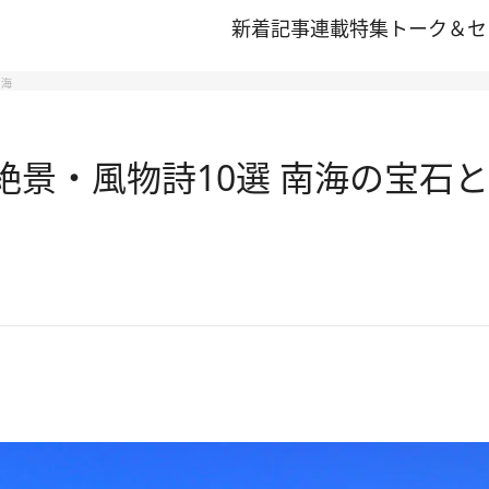
新着記事
連載
特集
トーク＆セ
る海
夏の絶景・風物詩10選 南海の宝