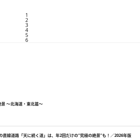
1
2
3
4
5
6
絶景 ～北海道・東北篇～
の直線道路「天に続く道」は、年2回だけの“究極の絶景”も！／2026年版