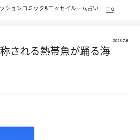
ッション
コミック&エッセイルーム
占い
2023.7.6
石と称される熱帯魚が踊る海