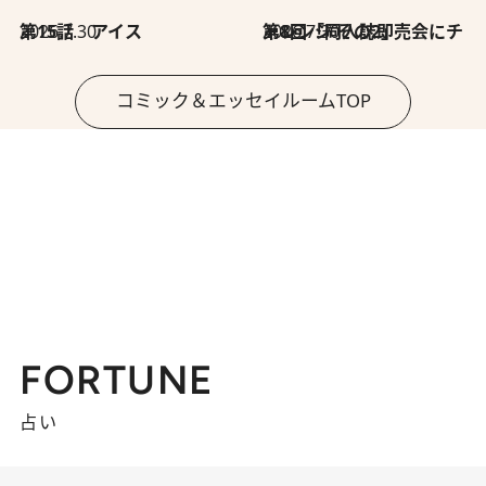
2026.7.30
第15話 アイス
2026.7.30
第8回「同人誌即売会にチャレンジ その2」
コミック＆エッセイルームTOP
FORTUNE
占い