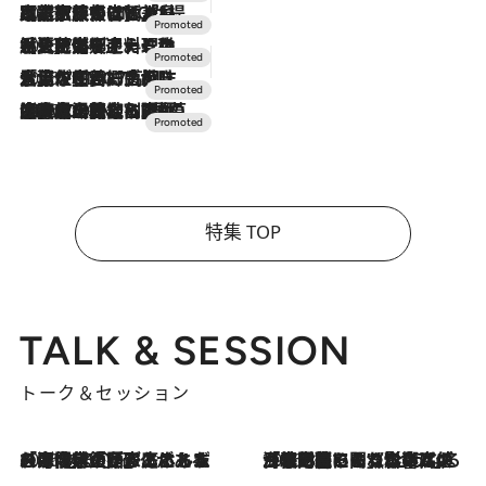
2026.7.31
【ホテル帰省】という選択肢をOMOが提案。家族とほどよい距離を保つには「昼は実家、夜は気兼ねなくホテルで！」
2026.7.24
【夏限定ディナーコース】旬を迎える稚鮎や花ズッキーニなどをイタリア・トスカーナの郷土料理の手法で満喫！
2026.7.17
「土佐和ハーブかき氷」がOMO7高知に登場！生姜、山椒、大葉など目にも舌にも涼を呼ぶ郷土の味
2026.7.10
NEW OPEN！【界 草津】名湯の地に誕生。趣の異なる2種の温泉と上州ならではの会席・蕎麦割烹など美食を味わう究極の癒やし旅
特集 TOP
TALK & SESSION
トーク＆セッション
2026.8.3
「今後値上げがあるとすれば…」「リスクがあるのは今年の冬」エネルギー専門家が語る、ホルムズ海峡封鎖が家庭にもたらす“ある心配”
2026.8.3
「住宅建てられない…」「サーチャージ料の高値が続いている」ホルムズ海峡封鎖による影響はいつまで続く？《エネルギー専門家に聞く“どうなる日本の暮らし”》