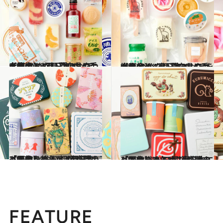
2022.7.20
【画像】47都道府県の手土産 つめたい夏のおやつ大集合！ “西日本エリアを総まとめ”
グルメ
2022.7.6
【画像】47都道府県の手土産 つめたい夏のおやつ大集合！ “東日本エリアを総まとめ”
グルメ
2022.3.19
【画像】 おいしいが詰まっている！ 47都道府県の「かわいい缶」 “西日本エリアを総まとめ”
グルメ
2022.3.10
【画像】 おいしいが詰まっている！ 47都道府県の「かわいい缶」 “東日本エリアを総まとめ”
グルメ
FEATURE