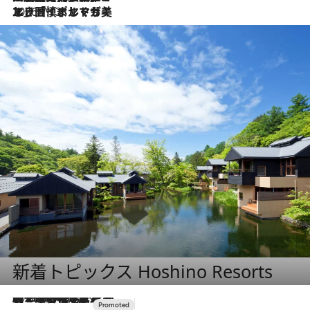
2026.7.13
エッセイ・ヤマザキマリ「慎ましくも美しき国 ポルトガル」
新着トピックス Hoshino Resorts
2026.8.7
【トンボの足水浴】ヒノキの香りに包まれて涼感マックス！約13℃の湧水かけ流しを避暑地「星野温泉 トンボの湯」で体験