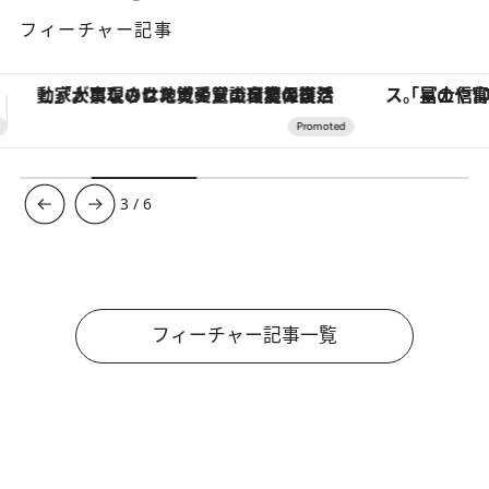
フィーチャー記事
「星のや富士」でデジタルデトックス。冨士信仰の歴史を辿り、心身を調える。
【銀座で出合う最旬美容】美髪ケアや上質な眠
3
/
6
フィーチャー記事一覧