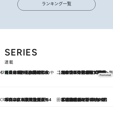
ランキング一覧
SERIES
連載
47都道府県の手みやげ ひんやりスイーツで夏を満喫
【兵庫県】この夏絶対食べたい 冷やしておいしいおやつ3選 淡路島の恵みをジェラートに集約
6 Hours Ago
【CREA×星野リゾート】唯一無二。癒しと発見が待つ場所へ
2026.8.7
【トンボの足水浴】ヒノキの香りに包まれて涼感マックス！約13℃の湧水かけ流しを避暑地「星野温泉 トンボの湯」で体験
CREA'S CHOICE
2026.8.7
「立川にも歌舞伎があるんだよ」 片岡仁左衛門・市川中車ら豪華座組みで4年目の立川立飛歌舞伎へ
田中稲の勝手に再ブーム
2026.8.7
「湘南乃風に憧れて」観客大盛上がりの“タオル回し”に、ラッパー顔負けの高速歌唱まで…さだまさし（74）のアグレッシブすぎる現在地