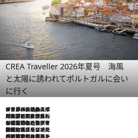
CREA Traveller 2026年夏号 海風
と太陽に誘われてポルトガルに会い
に行く
リスボンの絶品スイーツ「パステル・デ・ナタ」とは？ポルトガル伝統の奥深い世界へ
6 Hours Ago
2026.7.27
「私の祖国はポルトガル語です」国民的詩人フェルナンド・ペソアと、彼が愛した文学の街を歩く
2026.7.26
ポルトガル近海が育む極上の海の幸。キリリと冷えた白ワインと愉しむ、シーフード専門店の贅沢
2026.7.22
伝統の味をモダンに昇華。高感度な地元客が集う、リスボンの最旬ガストロノミー
2026.7.21
大航海時代の栄華から、震災、独裁、そして革命へ。ポルトガル・首都リスボンの石畳に刻まれた「歴史の光と影」