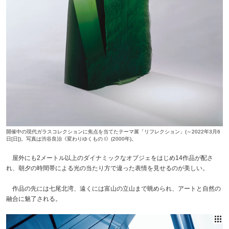
開催中の現代ガラスコレクションに焦点を当てたテーマ展「リフレクション」(～2022年3月6
日[日])。写真は渋谷良治《変わりゆくもの I》(2000年)。
屋外にも2メートル以上のダイナミックなオブジェをはじめ14作品が配さ
れ、朝夕の時間帯による光の当たり方で違った表情を見せるのが美しい。
作品の先には七尾北湾、遠くには富山の立山まで眺められ、アートと自然の
融合に魅了される。