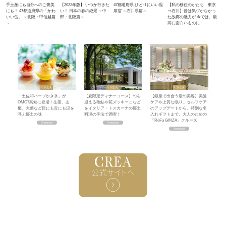
手土産にも自分へのご褒美
【2022年版】 いつか行きた
47都道府県 ひとりにいい温
【私の移住のかたち 東京
にも！ 47都道府県の「かわ
い！ 日本の春の絶景 ～中
泉宿 ～石川県篇～
⇒石川】昔は気づかなかっ
いい缶」 ～北陸・甲信越篇
部・北陸篇～
た故郷の魅力が 今では、最
～
高に面白いものに
「土佐和ハーブかき氷」が
【夏限定ディナーコース】旬を
【銀座で出合う最旬美容】美髪
OMO7高知に登場！生姜、山
迎える稚鮎や花ズッキーニなど
ケアや上質な眠り…セルフケア
椒、大葉など目にも舌にも涼を
をイタリア・トスカーナの郷土
のアップデートから、特別な名
呼ぶ郷土の味
料理の手法で満喫！
入れギフトまで。大人のための
「ReFa GINZA」クルーズ