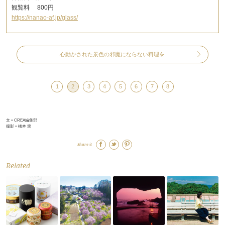
観覧料 800円
https://nanao-af.jp/glass/
心動かされた景色の邪魔にならない料理を
1
2
3
4
5
6
7
8
文＝CREA編集部
撮影＝橋本 篤
Share it
Related