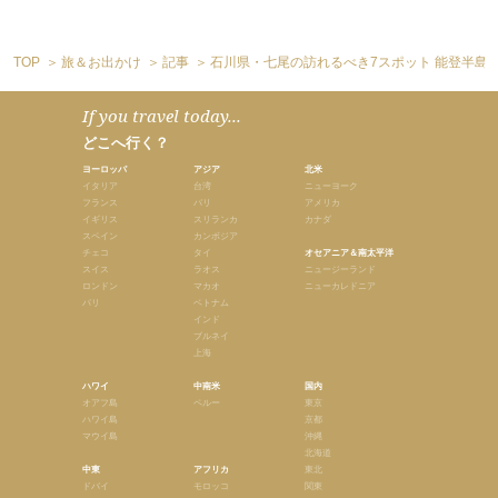
TOP
旅＆お出かけ
記事
石川県・七尾の訪れるべき7スポット 能登半島
If you travel today...
どこへ行く？
ヨーロッパ
アジア
北米
イタリア
台湾
ニューヨーク
フランス
バリ
アメリカ
イギリス
スリランカ
カナダ
スペイン
カンボジア
チェコ
タイ
オセアニア＆南太平洋
スイス
ラオス
ニュージーランド
ロンドン
マカオ
ニューカレドニア
パリ
ベトナム
インド
ブルネイ
上海
ハワイ
中南米
国内
オアフ島
ペルー
東京
ハワイ島
京都
マウイ島
沖縄
北海道
中東
アフリカ
東北
ドバイ
モロッコ
関東