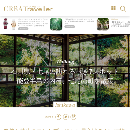
Culture
ヴァシュロン・コンスタンタン「オー
「星のや富士」でデジタルデトック
ヴァーシーズ・オートマティック」。
ス。冨士信仰の歴史を辿り、心身を調
【齋藤 薫エッセイ・最
旅愛好家のお気に入りコレクションか
える。
く心に沁み入った旅の記
ら、ジェンダーレスな新作が登場
ぜ“死”にまつわる場所
Walking
石川県・七尾の訪れるべき7スポット
能登半島の内湾、七尾の町を散策
Ishikawa
Share it