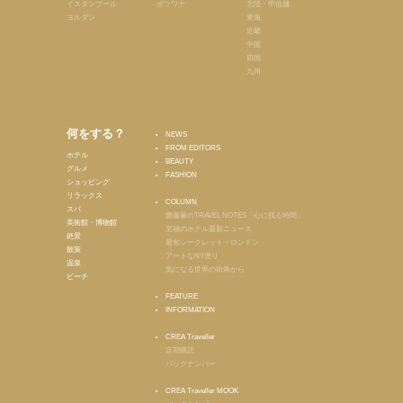
イスタンブール
ボツワナ
北陸・甲信越
ヨルダン
東海
近畿
中国
四国
九州
何をする？
NEWS
FROM EDITORS
ホテル
BEAUTY
グルメ
FASHION
ショッピング
リラックス
COLUMN
スパ
齋藤薫のTRAVEL NOTES「心に残る時間」
美術館・博物館
至福のホテル最新ニュース
絶景
最旬シークレット・ロンドン
散策
アートなNY便り
温泉
気になる世界の街角から
ビーチ
FEATURE
INFORMATION
CREA Traveller
定期購読
バックナンバー
CREA Traveller MOOK