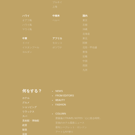
ブルネイ
上海
ハワイ
中南米
国内
オアフ島
ペルー
東京
ハワイ島
京都
マウイ島
沖縄
北海道
中東
アフリカ
東北
ドバイ
モロッコ
関東
イスタンブール
ボツワナ
北陸・甲信越
ヨルダン
東海
近畿
中国
四国
九州
何をする？
NEWS
FROM EDITORS
ホテル
BEAUTY
グルメ
FASHION
ショッピング
リラックス
COLUMN
スパ
齋藤薫のTRAVEL NOTES「心に残る時間」
美術館・博物館
至福のホテル最新ニュース
絶景
最旬シークレット・ロンドン
散策
アートなNY便り
温泉