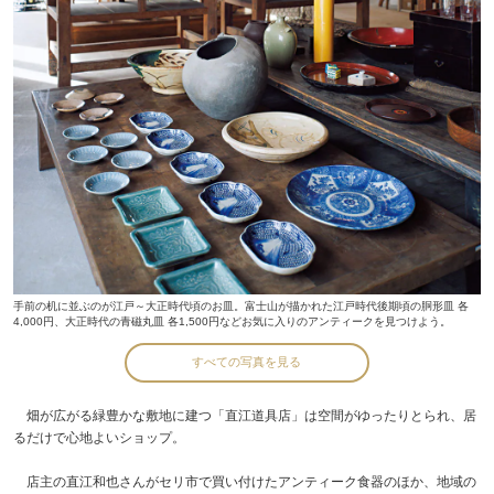
手前の机に並ぶのが江戸～大正時代頃のお皿。富士山が描かれた江戸時代後期頃の胴形皿 各
4,000円、大正時代の青磁丸皿 各1,500円などお気に入りのアンティークを見つけよう。
すべての写真を見る
畑が広がる緑豊かな敷地に建つ「直江道具店」は空間がゆったりとられ、居
るだけで心地よいショップ。
店主の直江和也さんがセリ市で買い付けたアンティーク食器のほか、地域の