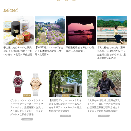
Related
手土産にも自分へのご褒美
【2022年版】 いつか行きた
47都道府県 ひとりにいい温
【私の移住のかたち 東京
にも！ 47都道府県の「かわ
い！ 日本の春の絶景 ～中
泉宿 ～石川県篇～
⇒石川】昔は気づかなかっ
いい缶」 ～北陸・甲信越篇
部・北陸篇～
た故郷の魅力が 今では、最
～
高に面白いものに
ヴァシュロン・コンスタンタン
【夏限定ディナーコース】旬を
「大事なのは地域の意識を変え
「オーヴァーシーズ・オートマ
迎える稚鮎や花ズッキーニなど
ること」。ロレックス賞受賞の
ティック」。旅愛好家のお気に
をイタリア・トスカーナの郷土
自然保護活動家が実現させたナ
入りコレクションから、ジェン
料理の手法で満喫！
イジェリアの自然環境の復活
ダーレスな新作が登場