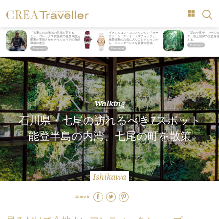
「大事なのは地域の意識を変えるこ
ヴァシュロン・コンスタンタン「オー
「星のや富士」でデジ
と」。ロレックス賞受賞の自然保護活
ヴァーシーズ・オートマティック」。
ス。冨士信仰の歴史を
動家が実現させたナイジェリアの自然
旅愛好家のお気に入りコレクションか
える。
環境の復活
ら、ジェンダーレスな新作が登場
Walking
石川県・七尾の訪れるべき7スポット
能登半島の内湾、七尾の町を散策
Ishikawa
Share it