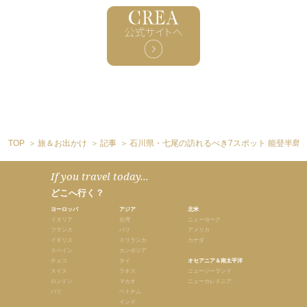
TOP
旅＆お出かけ
記事
石川県・七尾の訪れるべき7スポット 能登半島
If you travel today...
どこへ行く？
ヨーロッパ
アジア
北米
イタリア
台湾
ニューヨーク
フランス
バリ
アメリカ
イギリス
スリランカ
カナダ
スペイン
カンボジア
チェコ
タイ
オセアニア＆南太平洋
スイス
ラオス
ニュージーランド
ロンドン
マカオ
ニューカレドニア
パリ
ベトナム
インド