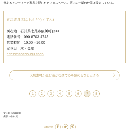
趣あるアンティーク家具を配したカフェスペース。店内の一部の什器は販売している。
直江道具店(なおえどうぐてん)
所在地 石川県七尾市飯川町お33
電話番号 090-8703-4743
営業時間 10:00～16:00
定休日 木・金曜
https://naoedougu.shop/
天然素材が生む温かな炎で心を鎮めるひとときを
1
2
3
4
5
6
7
8
文＝CREA編集部
撮影＝橋本 篤
Share it