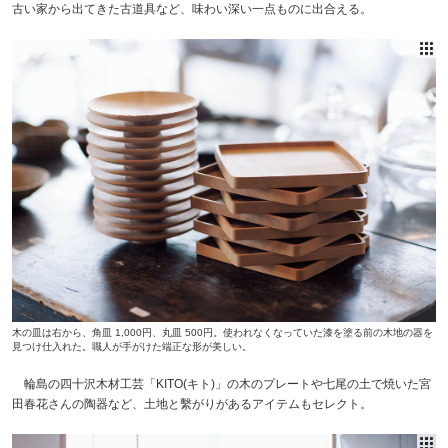
古い家から出てきた古道具など、味わい深い一点ものに出合える。
木の皿は右から、角皿 1,000円、丸皿 500円。使われなくなっていた漆を塗る前の木地の器を
見つけ仕入れた。職人が手がけた端正な形が美しい。
輪島の四十沢木材工芸「KITO(キト)」の木のプレートや七尾の土で焼いた宮
田春花さんの陶器など、土地と繫がりがあるアイテムもセレクト。