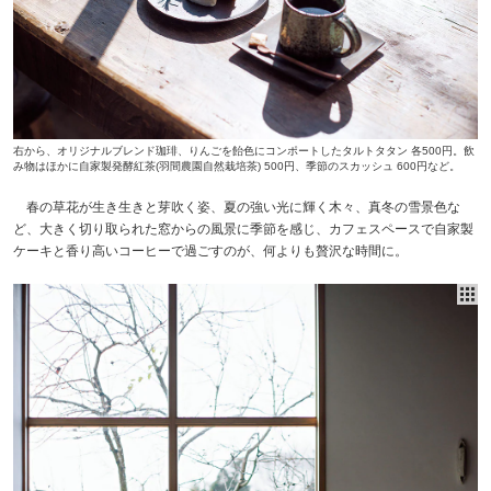
右から、オリジナルブレンド珈琲、りんごを飴色にコンポートしたタルトタタン 各500円。飲
み物はほかに自家製発酵紅茶(羽間農園自然栽培茶) 500円、季節のスカッシュ 600円など。
春の草花が生き生きと芽吹く姿、夏の強い光に輝く木々、真冬の雪景色な
ど、大きく切り取られた窓からの風景に季節を感じ、カフェスペースで自家製
ケーキと香り高いコーヒーで過ごすのが、何よりも贅沢な時間に。