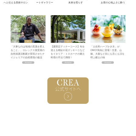
へと伝える美術サロン
ートギャラリー
未来を照らす
お茶の心地よさに酔う
「大事なのは地域の意識を変え
【夏限定ディナーコース】旬を
「土佐和ハーブかき氷」が
ること」。ロレックス賞受賞の
迎える稚鮎や花ズッキーニなど
OMO7高知に登場！生姜、山
自然保護活動家が実現させたナ
をイタリア・トスカーナの郷土
椒、大葉など目にも舌にも涼を
イジェリアの自然環境の復活
料理の手法で満喫！
呼ぶ郷土の味