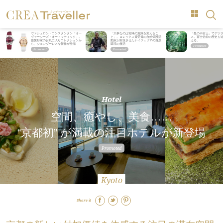
ヴァシュロン・コンスタンタン「オー
「大事なのは地域の意識を変えるこ
「星のや富士」でデジ
ヴァーシーズ・オートマティック」。
と」。ロレックス賞受賞の自然保護活
ス。冨士信仰の歴史を
旅愛好家のお気に入りコレクションか
動家が実現させたナイジェリアの自然
える。
ら、ジェンダーレスな新作が登場
環境の復活
Hotel
空間、癒やし、美食……
“京都初” が満載の注目ホテルが新登場
Kyoto
Share it