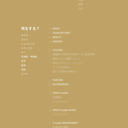
中国
四国
九州
何をする？
NEWS
FROM EDITORS
ホテル
BEAUTY
グルメ
FASHION
ショッピング
リラックス
COLUMN
スパ
齋藤薫のTRAVEL NOTES「心に残る時間」
美術館・博物館
至福のホテル最新ニュース
絶景
最旬シークレット・ロンドン
散策
アートなNY便り
温泉
気になる世界の街角から
ビーチ
FEATURE
INFORMATION
CREA Traveller
定期購読
バックナンバー
CREA Traveller MOOK
バックナンバー
Traveller WEB MEMBER
会員登録 (無料)