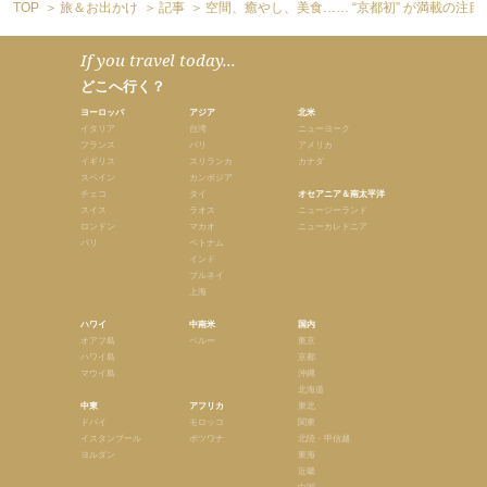
TOP
旅＆お出かけ
記事
空間、癒やし、美食…… “京都初” が満載の注
If you travel today...
どこへ行く？
ヨーロッパ
アジア
北米
イタリア
台湾
ニューヨーク
フランス
バリ
アメリカ
イギリス
スリランカ
カナダ
スペイン
カンボジア
チェコ
タイ
オセアニア＆南太平洋
スイス
ラオス
ニュージーランド
ロンドン
マカオ
ニューカレドニア
パリ
ベトナム
インド
ブルネイ
上海
ハワイ
中南米
国内
オアフ島
ペルー
東京
ハワイ島
京都
マウイ島
沖縄
北海道
中東
アフリカ
東北
ドバイ
モロッコ
関東
イスタンブール
ボツワナ
北陸・甲信越
ヨルダン
東海
近畿