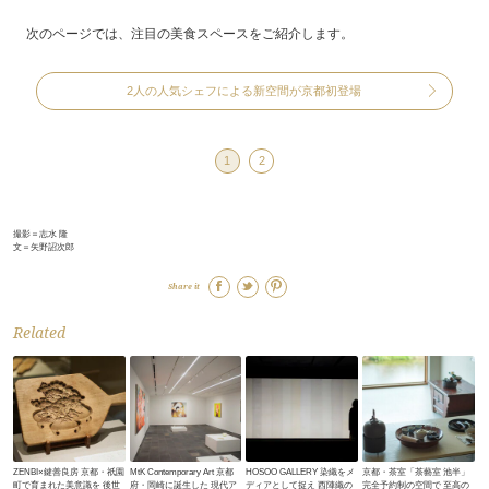
次のページでは、注目の美食スペースをご紹介します。
2人の人気シェフによる新空間が京都初登場
1
2
撮影＝志水 隆
文＝矢野詔次郎
Share it
Related
ZENBI×鍵善良房 京都・祇園
MtK Contemporary Art 京都
HOSOO GALLERY 染織をメ
京都・茶室「茶藝室 池半」
町で育まれた美意識を 後世
府・岡崎に誕生した 現代ア
ディアとして捉え 西陣織の
完全予約制の空間で 至高の