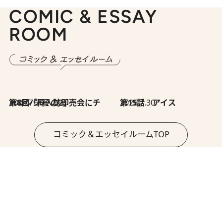
COMIC & ESSAY
ROOM
2026.7.30
第8回「同人誌即売会にチャレンジ その2」
2026.7.30
第15話 アイス
コミック＆エッセイルームTOP