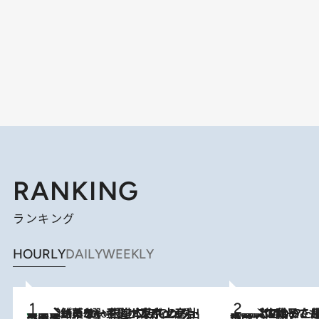
RANKING
ランキング
HOURLY
DAILY
WEEKLY
【間違いのない王道・東京土産】資生堂パーラー 銀座本店でのみ出会える銘菓5選《極上プディング・濃厚チーズケーキ・ボンボンショコラほか》
5 Hours Ago
2026.8.5
【阿川佐和子さんの年とる力】なぜ70代で始めた趣味は“こんなに楽しい”のか？ ピアノ、俳句…スランプに陥っても続けられる“ある秘訣”とは