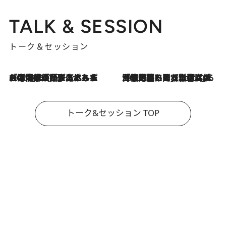
TALK & SESSION
トーク＆セッション
2026.8.3
「今後値上げがあるとすれば…」「リスクがあるのは今年の冬」エネルギー専門家が語る、ホルムズ海峡封鎖が家庭にもたらす“ある心配”
2026.8.3
「住宅建てられない…」「サーチャージ料の高値が続いている」ホルムズ海峡封鎖による影響はいつまで続く？《エネルギー専門家に聞く“どうなる日本の暮らし”》
トーク&セッション TOP