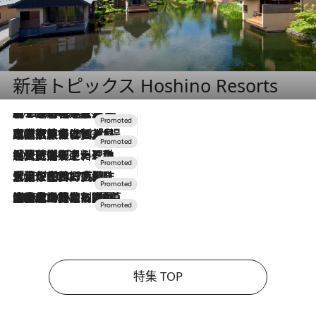
新着トピックス Hoshino Resorts
2026.8.7
【トンボの足水浴】ヒノキの香りに包まれて涼感マックス！約13℃の湧水かけ流しを避暑地「星野温泉 トンボの湯」で体験
2026.7.31
【ホテル帰省】という選択肢をOMOが提案。家族とほどよい距離を保つには「昼は実家、夜は気兼ねなくホテルで！」
2026.7.24
【夏限定ディナーコース】旬を迎える稚鮎や花ズッキーニなどをイタリア・トスカーナの郷土料理の手法で満喫！
2026.7.17
「土佐和ハーブかき氷」がOMO7高知に登場！生姜、山椒、大葉など目にも舌にも涼を呼ぶ郷土の味
2026.7.10
NEW OPEN！【界 草津】名湯の地に誕生。趣の異なる2種の温泉と上州ならではの会席・蕎麦割烹など美食を味わう究極の癒やし旅
特集 TOP