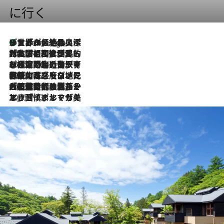
に行く
リスボンの絶品スイーツ「パステル・デ・ナタ」とは？ポルトガル伝統の奥深い世界へ
5 Hours Ago
2026.7.27
「私の祖国はポルトガル語です」国民的詩人フェルナンド・ペソアと、彼が愛した文学の街を歩く
2026.7.26
ポルトガル近海が育む極上の海の幸。キリリと冷えた白ワインと愉しむ、シーフード専門店の贅沢
2026.7.22
伝統の味をモダンに昇華。高感度な地元客が集う、リスボンの最旬ガストロノミー
2026.7.21
大航海時代の栄華から、震災、独裁、そして革命へ。ポルトガル・首都リスボンの石畳に刻まれた「歴史の光と影」
2026.7.13
エッセイ・ヤマザキマリ「慎ましくも美しき国 ポルトガル」