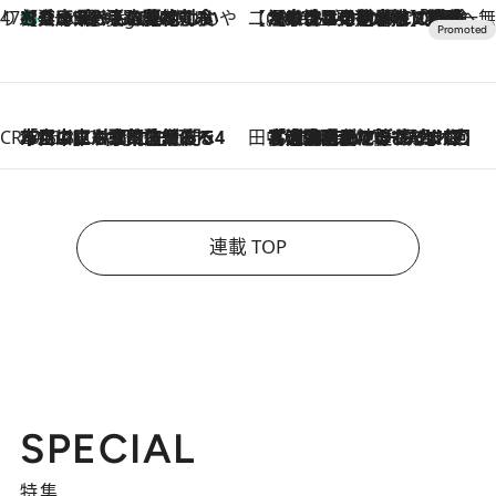
47都道府県の手みやげ ひんやりスイーツで夏を満喫
【兵庫県】この夏絶対食べたい 冷やしておいしいおやつ3選 淡路島の恵みをジェラートに集約
5 Hours Ago
【CREA×星野リゾート】唯一無二。癒しと発見が待つ場所へ
2026.8.7
【トンボの足水浴】ヒノキの香りに包まれて涼感マックス！約13℃の湧水かけ流しを避暑地「星野温泉 トンボの湯」で体験
CREA'S CHOICE
2026.8.7
「立川にも歌舞伎があるんだよ」 片岡仁左衛門・市川中車ら豪華座組みで4年目の立川立飛歌舞伎へ
田中稲の勝手に再ブーム
2026.8.7
「湘南乃風に憧れて」観客大盛上がりの“タオル回し”に、ラッパー顔負けの高速歌唱まで…さだまさし（74）のアグレッシブすぎる現在地
連載 TOP
SPECIAL
特集