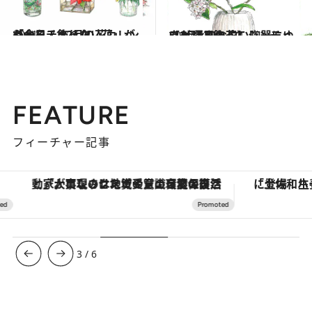
2021.12.1
「今日、飾りたい花」がわかる！ 12月の花カレンダーをチェック
ライフスタイル
2022.2.5
【2月5日の花】ジンチョウゲ 柔和な白い陶器にゆったりと飾って
ライフスタイル
FEATURE
フィーチャー記事
「大事なのは地域の意識を変えること」。ロレックス賞受賞の自然保護活動家が実現させたナイジェリアの自然環境の復活
3
/
6