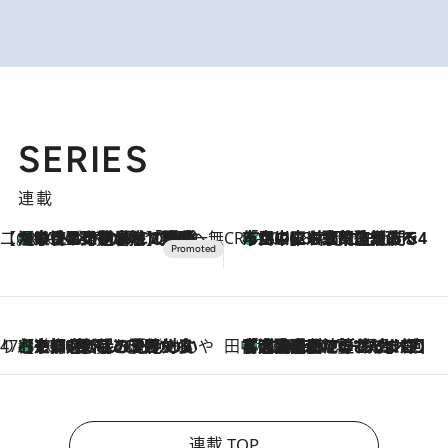
SERIES
連載
【CREA×星野リゾート】唯一無二。癒しと発見が待つ場所へ
【トンボの足水浴】ヒノキの香りに包まれて涼感マックス！約13℃の湧水かけ流しを避暑地「星野温泉 トンボの湯」で体験
2026.8.7
CREA'S CHOICE
「立川にも歌舞伎があるんだよ」 片岡仁左衛門・市川中車ら豪華座組みで4年目の立川立飛歌舞伎へ
2026.8.7
47都道府県の手みやげ ひんやりスイーツで夏を満喫
【京都府】この夏絶対食べたい 冷やしておいしいおやつ3選 ひと口目から心を掴む新緑のテリーヌ
2026.8.7
田中稲の勝手に再ブーム
「湘南乃風に憧れて」観客大盛上がりの“タオル回し”に、ラッパー顔負けの高速歌唱まで…さだまさし（74）のアグレッシブすぎる現在地
2026.8.7
連載 TOP