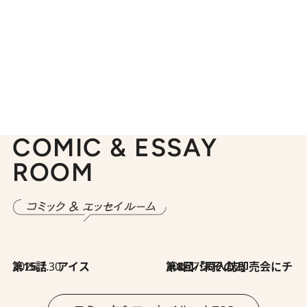
COMIC & ESSAY
ROOM
2026.7.30
第15話 アイス
2026.7.30
第8回「同人誌即売会にチャレンジ その2」