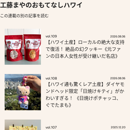
工藤まやのおもてなしハワイ
この連載の別の記事を読む
vol.109
2026.08.06
【ハワイ土産】ローカルの絶大な支持
で復活！ 絶品の幻クッキー《元ファ
ンの日本人女性が受け継いだ名店》
vol.108
2026.08.06
【ハワイ通も驚くレア土産】ダイヤモ
ンドヘッド限定「日焼けキティ」がか
わいすぎる！ 《日焼けポチャッコ、
ぐでたまも》
vol.107
2025.12.20