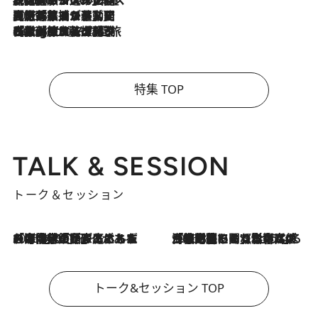
2026.8.5
【厳選旅コスメ】国内をあちこち移動する河井菜摘が選んだ夏旅ベストコスメ発表！「リラックスアイテムはマスト」【Mサイズジップ】
2026.8.4
【厳選旅コスメ】「紫外線＆乾燥対策しながらメイク感も！」ヘア＆メイクGeorgeが選んだ夏旅ベストコスメを発表！【Mサイズジップ】
特集 TOP
TALK & SESSION
トーク＆セッション
2026.8.3
「今後値上げがあるとすれば…」「リスクがあるのは今年の冬」エネルギー専門家が語る、ホルムズ海峡封鎖が家庭にもたらす“ある心配”
2026.8.3
「住宅建てられない…」「サーチャージ料の高値が続いている」ホルムズ海峡封鎖による影響はいつまで続く？《エネルギー専門家に聞く“どうなる日本の暮らし”》
トーク&セッション TOP