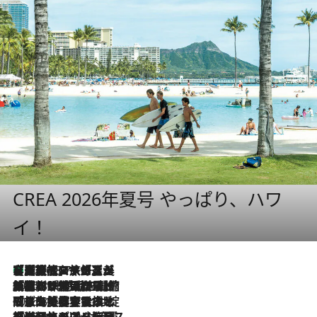
CREA 2026年夏号 やっぱり、ハワ
イ！
【厳選旅コスメ】「多機能アイテムがメイン！」旅好き美容エディターが選んだ夏旅ベストコスメを発表【Mサイズジップ】
2026.8.7
2026.8.6
「荷物が増えるほど旅ストレスは増す」美容ジャーナリストがたどり着いた最終結論。“化粧品を劇的に減らす”感動の凝縮美容とは
2026.8.6
「旅先には金髪ウィッグを持参」日本と同じメイクでは損してる!? 美容ジャーナリストが提案する“掟破りの旅美容”とは
2026.8.6
【厳選旅コスメ】「身軽さ＆UV対策重視！」ヘアアーティストshucoが選んだ夏旅ベストコスメを発表【Mサイズジップ】