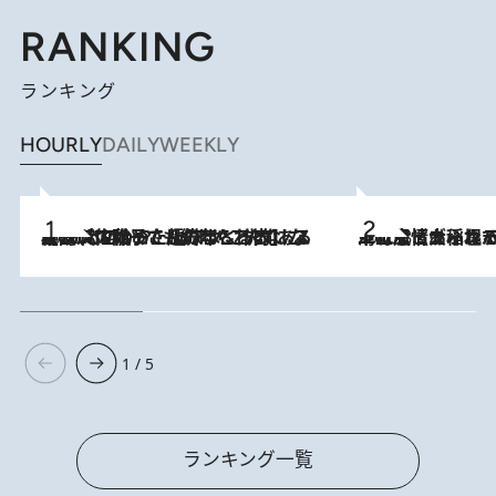
RANKING
ランキング
HOURLY
DAILY
WEEKLY
2026.8.5
【阿川佐和子さんの年とる力】なぜ70代で始めた趣味は“こんなに楽しい”のか？ ピアノ、俳句…スランプに陥っても続けられる“ある秘訣”とは
2026.8.5
下町風情あふれる台北屈指の人気エリア・大稲埕でセンスのいい台湾土産《ヴィン
1 / 5
ランキング一覧