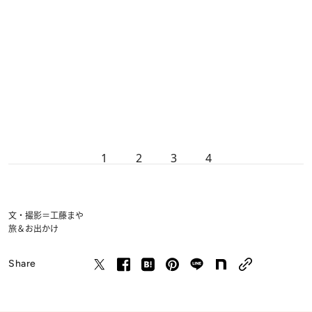
1
2
3
4
文・撮影＝工藤まや
旅＆お出かけ
Share