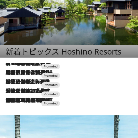
新着トピックス Hoshino Resorts
【トンボの足水浴】ヒノキの香りに包まれて涼感マックス！約13℃の湧水かけ流しを避暑地「星野温泉 トンボの湯」で体験
2026.8.7
2026.7.31
【ホテル帰省】という選択肢をOMOが提案。家族とほどよい距離を保つには「昼は実家、夜は気兼ねなくホテルで！」
2026.7.24
【夏限定ディナーコース】旬を迎える稚鮎や花ズッキーニなどをイタリア・トスカーナの郷土料理の手法で満喫！
2026.7.17
「土佐和ハーブかき氷」がOMO7高知に登場！生姜、山椒、大葉など目にも舌にも涼を呼ぶ郷土の味
2026.7.10
NEW OPEN！【界 草津】名湯の地に誕生。趣の異なる2種の温泉と上州ならではの会席・蕎麦割烹など美食を味わう究極の癒やし旅