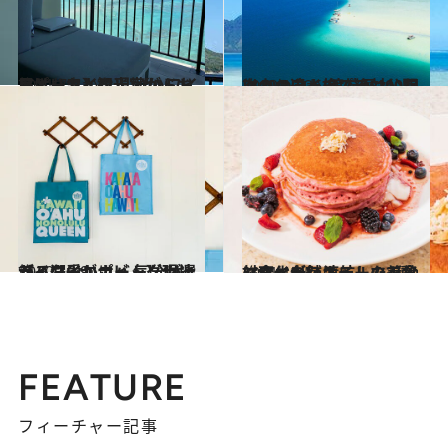
2021.7.4
アメリカ人観光客がドドッとハワイに！ 【ハワイレポート】を現地からお届け
旅＆お出かけ
2020.10.26
次のハワイ旅で絶対したい10のコト 渡航歴100回以上の達人のプラン公開
旅＆お出かけ
2020.12.9
【ハワイレポート】現地ライターがナビ 気分が上がる溺愛エコバッグ14選♡
旅＆お出かけ
2021.10.5
ハワイ老舗ホテルの美食に変化が!? 渡航したら絶対食べたいスイーツ3種
旅＆お出かけ
FEATURE
フィーチャー記事