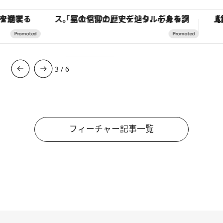
「星のや富士」でデジタルデトックス。冨士信仰の歴史を辿り、心身を調える。
【銀座で出合う最旬美容】美髪ケアや上質な眠
3
/
6
フィーチャー記事一覧