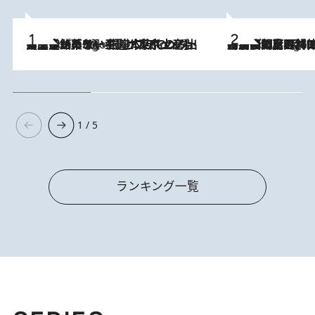
【間違いのない王道・東京土産】資生堂パーラー 銀座本店でのみ出会える銘菓5選《極上プディング・濃厚チーズケーキ・ボンボンショコラほか》
7 Hours Ago
「最後に見られてよかった」上野動物園の東園パンダ舎が解体前に特別公開。8月16日まで延長されたパネル展と共に辿る“半世紀”のパンダ飼育《解体工事の図面あり》
7 Hours Ago
1 / 5
ランキング一覧