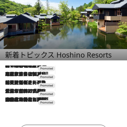
新着トピックス Hoshino Resorts
2026.8.7
【トンボの足水浴】ヒノキの香りに包まれて涼感マックス！約13℃の湧水かけ流しを避暑地「星野温泉 トンボの湯」で体験
2026.7.31
【ホテル帰省】という選択肢をOMOが提案。家族とほどよい距離を保つには「昼は実家、夜は気兼ねなくホテルで！」
2026.7.24
【夏限定ディナーコース】旬を迎える稚鮎や花ズッキーニなどをイタリア・トスカーナの郷土料理の手法で満喫！
2026.7.17
「土佐和ハーブかき氷」がOMO7高知に登場！生姜、山椒、大葉など目にも舌にも涼を呼ぶ郷土の味
2026.7.10
NEW OPEN！【界 草津】名湯の地に誕生。趣の異なる2種の温泉と上州ならではの会席・蕎麦割烹など美食を味わう究極の癒やし旅