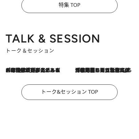
特集 TOP
TALK & SESSION
トーク＆セッション
2026.8.3
「今後値上げがあるとすれば…」「リスクがあるのは今年の冬」エネルギー専門家が語る、ホルムズ海峡封鎖が家庭にもたらす“ある心配”
2026.8.3
「住宅建てられない…」「サーチャージ料の高値が続いている」ホルムズ海峡封鎖による影響はいつまで続く？《エネルギー専門家に聞く“どうなる日本の暮らし”》
トーク&セッション TOP