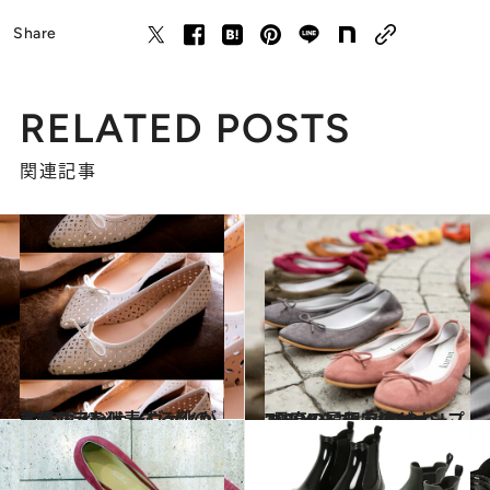
Share
RELATED POSTS
関連記事
2019.8.23
イタリアを代表する靴の本場 ヴィジェーヴァノが誇るブランド
旅＆お出かけ
2019.8.22
“最高の履き心地”のバレエシューズ 「kurun TOKYO」限定店がオープン
コミック ＆ エッセイ