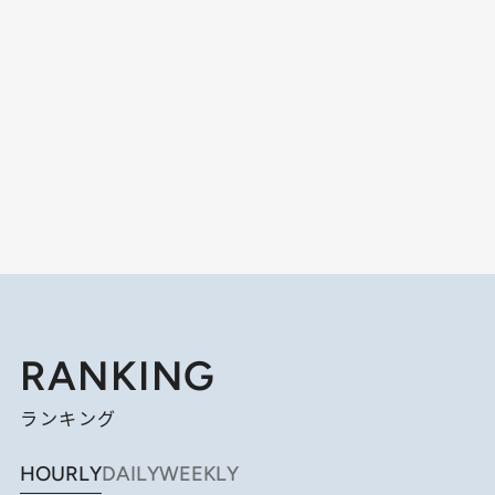
RANKING
ランキング
HOURLY
DAILY
WEEKLY