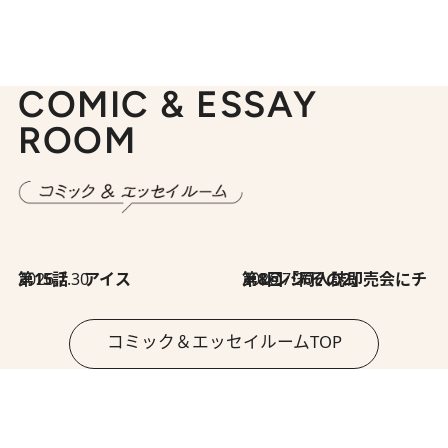
COMIC & ESSAY
ROOM
2026.7.30
第15話 アイス
2026.7.30
第8回「同人誌即売会にチャレンジ その2」
コミック＆エッセイルームTOP