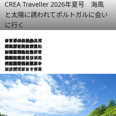
CREA Traveller 2026年夏号 海風
と太陽に誘われてポルトガルに会い
に行く
リスボンの絶品スイーツ「パステル・デ・ナタ」とは？ポルトガル伝統の奥深い世界へ
7 Hours Ago
2026.7.27
「私の祖国はポルトガル語です」国民的詩人フェルナンド・ペソアと、彼が愛した文学の街を歩く
2026.7.26
ポルトガル近海が育む極上の海の幸。キリリと冷えた白ワインと愉しむ、シーフード専門店の贅沢
2026.7.22
伝統の味をモダンに昇華。高感度な地元客が集う、リスボンの最旬ガストロノミー
2026.7.21
大航海時代の栄華から、震災、独裁、そして革命へ。ポルトガル・首都リスボンの石畳に刻まれた「歴史の光と影」
2026.7.13
エッセイ・ヤマザキマリ「慎ましくも美しき国 ポルトガル」