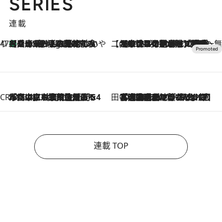
SERIES
連載
47都道府県の手みやげ ひんやりスイーツで夏を満喫
【兵庫県】この夏絶対食べたい 冷やしておいしいおやつ3選 淡路島の恵みをジェラートに集約
7 Hours Ago
【CREA×星野リゾート】唯一無二。癒しと発見が待つ場所へ
2026.8.7
【トンボの足水浴】ヒノキの香りに包まれて涼感マックス！約13℃の湧水かけ流しを避暑地「星野温泉 トンボの湯」で体験
CREA'S CHOICE
2026.8.7
「立川にも歌舞伎があるんだよ」 片岡仁左衛門・市川中車ら豪華座組みで4年目の立川立飛歌舞伎へ
田中稲の勝手に再ブーム
2026.8.7
「湘南乃風に憧れて」観客大盛上がりの“タオル回し”に、ラッパー顔負けの高速歌唱まで…さだまさし（74）のアグレッシブすぎる現在地
連載 TOP