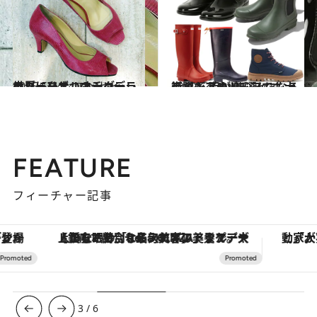
2015.5.14
世界にひとつのシンデレラシューズ マチョッラのパーソナルオーダー
コミック ＆ エッセイ
2019.6.17
街でもアウトドアでも大活躍！ 雨が楽しみになるレインブーツ5選
コミック ＆ エッセイ
FEATURE
フィーチャー記事
【銀座で出合う最旬美容】美髪ケアや上質な眠り…セルフケアのアップデートから、特別な名入れギフトまで。大人のための「ReFa GINZA」クルーズ
3
/
6