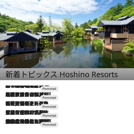
新着トピックス Hoshino Resorts
2026.8.7
【トンボの足水浴】ヒノキの香りに包まれて涼感マックス！約13℃の湧水かけ流しを避暑地「星野温泉 トンボの湯」で体験
2026.7.31
【ホテル帰省】という選択肢をOMOが提案。家族とほどよい距離を保つには「昼は実家、夜は気兼ねなくホテルで！」
2026.7.24
【夏限定ディナーコース】旬を迎える稚鮎や花ズッキーニなどをイタリア・トスカーナの郷土料理の手法で満喫！
2026.7.17
「土佐和ハーブかき氷」がOMO7高知に登場！生姜、山椒、大葉など目にも舌にも涼を呼ぶ郷土の味
2026.7.10
NEW OPEN！【界 草津】名湯の地に誕生。趣の異なる2種の温泉と上州ならではの会席・蕎麦割烹など美食を味わう究極の癒やし旅