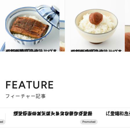
2018.6.14
47都道府県の美味しいすぐれもの 「スタミナグルメ」～関東篇～
グルメ
2018.6.24
47都道府県の美味しいすぐれもの 「スタミナグルメ」～近畿篇～
グルメ
FEATURE
フィーチャー記事
「土佐和ハーブかき氷」がOMO7高知に登場！生姜、山椒、大葉など目にも舌にも涼を呼ぶ郷土の味
【夏限定ディナーコース】旬を迎