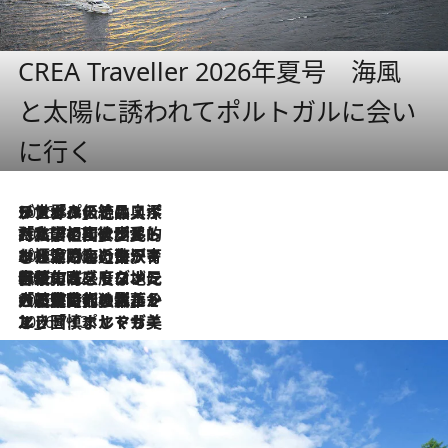
CREA Traveller 2026年夏号 海風
と太陽に誘われてポルトガルに会い
に行く
2026.8.8
リスボンの絶品スイーツ「パステル・デ・ナタ」とは？ポルトガル伝統の奥深い世界へ
2026.7.27
「私の祖国はポルトガル語です」国民的詩人フェルナンド・ペソアと、彼が愛した文学の街を歩く
2026.7.26
ポルトガル近海が育む極上の海の幸。キリリと冷えた白ワインと愉しむ、シーフード専門店の贅沢
2026.7.22
伝統の味をモダンに昇華。高感度な地元客が集う、リスボンの最旬ガストロノミー
2026.7.21
大航海時代の栄華から、震災、独裁、そして革命へ。ポルトガル・首都リスボンの石畳に刻まれた「歴史の光と影」
2026.7.13
エッセイ・ヤマザキマリ「慎ましくも美しき国 ポルトガル」