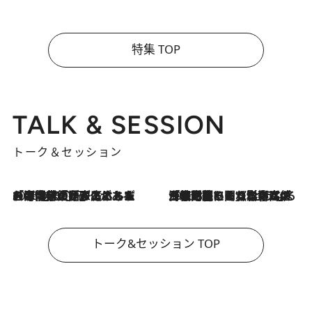
特集 TOP
TALK & SESSION
トーク＆セッション
2026.8.3
「今後値上げがあるとすれば…」「リスクがあるのは今年の冬」エネルギー専門家が語る、ホルムズ海峡封鎖が家庭にもたらす“ある心配”
2026.8.3
「住宅建てられない…」「サーチャージ料の高値が続いている」ホルムズ海峡封鎖による影響はいつまで続く？《エネルギー専門家に聞く“どうなる日本の暮らし”》
トーク&セッション TOP