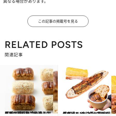
異なる場合があります。
この記事の掲載号を見る
RELATED POSTS
関連記事
2018.7.29
尾鷲の「鯛おこわ＆うなぎおこわ」は 食べきりサイズで贈り物に最適！
グルメ
2019.6.5
バゲット1本片手に築地場外市場へ うにやうなぎをその場でトッピング！
グルメ