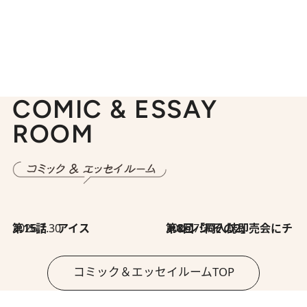
COMIC & ESSAY
ROOM
2026.7.30
第15話 アイス
2026.7.30
第8回「同人誌即売会にチャレンジ その2」
コミック＆エッセイルームTOP