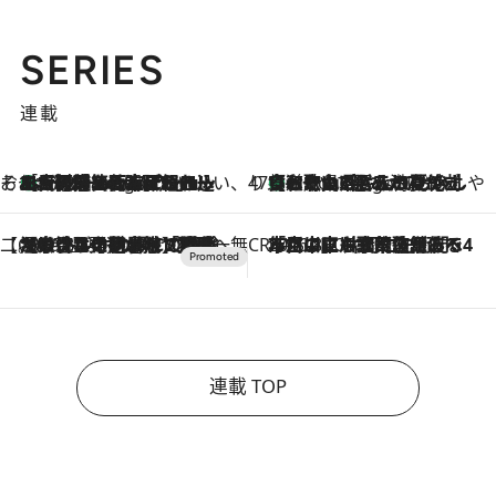
SERIES
連載
そおだよおこの関西おいしい、おやつ紀行
［大阪府箕面市］一皿一皿目の前で仕上げられる、料理を巧みに組み込んだアシェットデセールコース「ミチル アシェット デセール（Michiru assiette dessert）」
5 Hours Ago
47都道府県の手みやげ ひんやりスイーツで夏を満喫
【和歌山県】この夏絶対食べたい 冷やしておいしいおやつ3選 みかんがごろっと丸ごと入ったジュレ
5 Hours Ago
【CREA×星野リゾート】唯一無二。癒しと発見が待つ場所へ
2026.8.7
【トンボの足水浴】ヒノキの香りに包まれて涼感マックス！約13℃の湧水かけ流しを避暑地「星野温泉 トンボの湯」で体験
CREA'S CHOICE
2026.8.7
「立川にも歌舞伎があるんだよ」 片岡仁左衛門・市川中車ら豪華座組みで4年目の立川立飛歌舞伎へ
連載 TOP