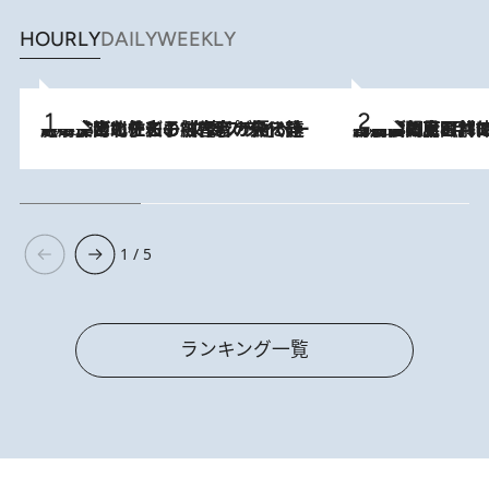
HOURLY
DAILY
WEEKLY
2026.8.3
《「文士の子ども被害者の会」発足！》阿川佐和子（72）が語る遠藤周作に北杜夫、劇作家・矢代静一の子どもたちの“文豪プライベート事件簿”
2026.8.8
「最後に見られてよかった」上野動物園の東園パンダ舎が解体前に特別公開。8月16日まで延長されたパネル展と共に辿る“半世紀”のパンダ飼育《解体工事の図面あり》
1 / 5
ランキング一覧