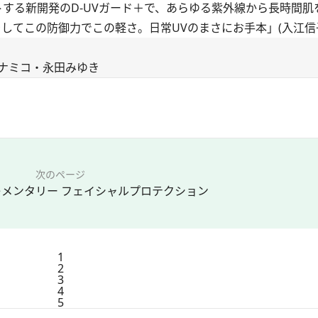
する新開発のD-UVガード＋で、あらゆる紫外線から長時間肌
してこの防御力でこの軽さ。日常UVのまさにお手本」(入江信
ナミコ・永田みゆき
次のページ
 エレメンタリー フェイシャルプロテクション
1
2
3
4
5