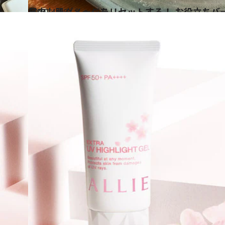
2019.4.10
日中も肌ダメージをリセットする！ お役立ちバー
ビューティ＆ヘルス