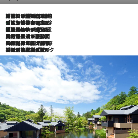
「荷物が増えるほど旅ストレスは増す」美容ジャーナリストがたどり着いた最終結論。“化粧品を劇的に減らす”感動の凝縮美容とは
10 Hours Ago
「旅先には金髪ウィッグを持参」日本と同じメイクでは損してる!? 美容ジャーナリストが提案する“掟破りの旅美容”とは
10 Hours Ago
【厳選旅コスメ】「身軽さ＆UV対策重視！」ヘアアーティストshucoが選んだ夏旅ベストコスメを発表【Mサイズジップ】
10 Hours Ago
2026.8.5
【厳選旅コスメ】国内をあちこち移動する河井菜摘が選んだ夏旅ベストコスメ発表！「リラックスアイテムはマスト」【Mサイズジップ】
2026.8.4
【厳選旅コスメ】「紫外線＆乾燥対策しながらメイク感も！」ヘア＆メイクGeorgeが選んだ夏旅ベストコスメを発表！【Mサイズジップ】
2026.8.3
【厳選旅コスメ】「保湿もタイパ重視！」“サウナ好き”タレント清水みさとが愛用する夏旅ベストコスメを発表！【Mサイズジップ】