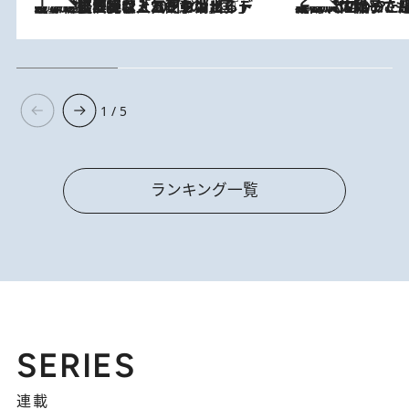
2026.8.5
【なぜ吉沢亮は「気配を消せる」のか？】興行収入208億の『国宝』を経て挑むミュージカル『ディア・エヴァン・ハンセン』。トップ俳優が舞台上でさらけ出した“孤独”とは
2026.8.5
【阿川佐和子さんの年とる力】なぜ70代で始めた趣味は“こんなに楽しい”のか？ ピアノ、俳句…スランプに陥っても続けられる“ある秘訣”とは
1 / 5
ランキング一覧
SERIES
連載