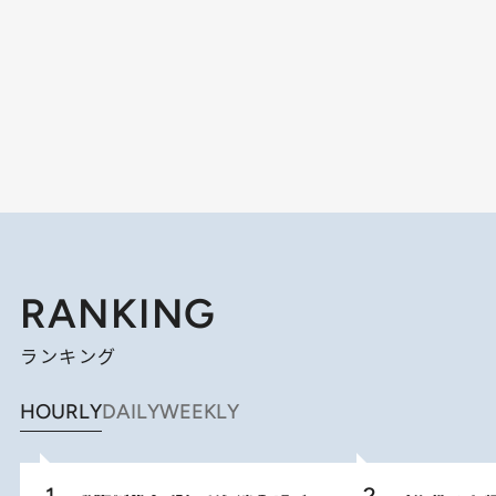
RANKING
ランキング
HOURLY
DAILY
WEEKLY