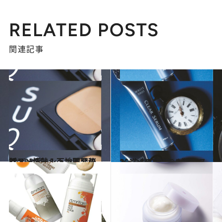
RELATED POSTS
関連記事
2012.3.15
コスメ情熱！下地不要のファンデーション開発秘話
ビューティ＆ヘルス
2012.3.9
“一生ものコスメ大賞”スペシャルアイテム篇
ビューティ＆ヘルス