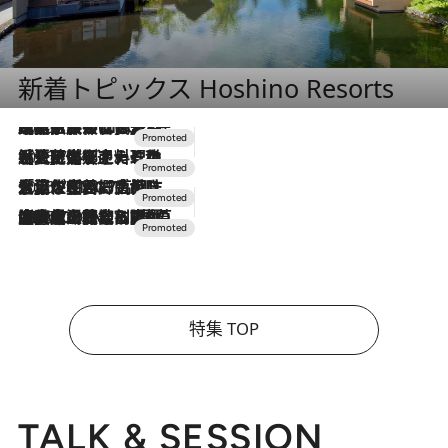
新着トピックス Hoshino Resorts
2026.7.31
【ホテル帰省】という選択肢をOMOが提案。家族とほどよい距離を保つには「昼は実家、夜は気兼ねなくホテルで！」
2026.7.24
【夏限定ディナーコース】旬を迎える稚鮎や花ズッキーニなどをイタリア・トスカーナの郷土料理の手法で満喫！
2026.7.17
「土佐和ハーブかき氷」がOMO7高知に登場！生姜、山椒、大葉など目にも舌にも涼を呼ぶ郷土の味
2026.7.10
NEW OPEN！【界 草津】名湯の地に誕生。趣の異なる2種の温泉と上州ならではの会席・蕎麦割烹など美食を味わう究極の癒やし旅
特集 TOP
TALK & SESSION