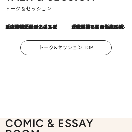
トーク＆セッション
2026.8.3
「今後値上げがあるとすれば…」「リスクがあるのは今年の冬」エネルギー専門家が語る、ホルムズ海峡封鎖が家庭にもたらす“ある心配”
2026.8.3
「住宅建てられない…」「サーチャージ料の高値が続いている」ホルムズ海峡封鎖による影響はいつまで続く？《エネルギー専門家に聞く“どうなる日本の暮らし”》
トーク&セッション TOP
COMIC & ESSAY