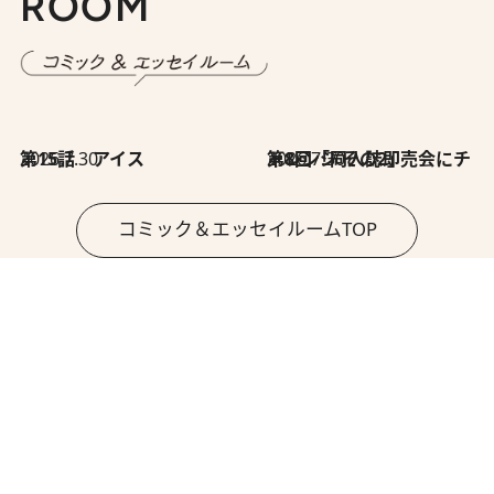
ROOM
2026.7.30
第15話 アイス
2026.7.30
第8回「同人誌即売会にチャレンジ その2」
コミック＆エッセイルームTOP