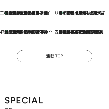
工藤まやのおもてなしハワイ
【ハワイ土産】ローカルの絶大な支持で復活！ 絶品の幻クッキー《元ファンの日本人女性が受け継いだ名店》
10 Hours Ago
ハワイ賢者 リサのお気に入りリスト
あの伝説の限定トートも！ リニューアルした「ディーン＆デルーカ ハワイ」で必須のお土産8選
10 Hours Ago
47都道府県の手みやげ ひんやりスイーツで夏を満喫
【三重県】この夏絶対食べたい 冷やしておいしいおやつ3選 お餅×アイスの新感覚スイーツ
10 Hours Ago
齋藤 薫 美容脳ルネサンス
「荷物が増えるほど旅ストレスは増す」美容ジャーナリストがたどり着いた最終結論。“化粧品を劇的に減らす”感動の凝縮美容とは
10 Hours Ago
連載 TOP
SPECIAL