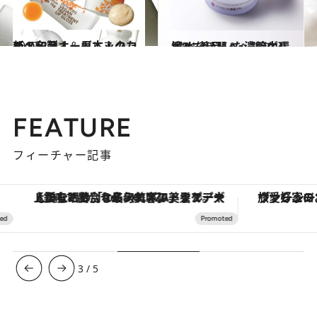
2012.2.8
新・名品！ 日本人のための和製オーガニックコスメ
ビューティ＆ヘルス
2011.10.25
溜めない肌へ。“胎内環境”に着目した濃縮ゲル
ビューティ＆ヘルス
FEATURE
フィーチャー記事
【銀座で出合う最旬美容】美髪ケアや上質な眠り…セルフケアのアップデートから、特別な名入れギフトまで。大人のための「ReFa GINZA」クルーズ
ヴァシュロン・コンスタンタン
3
/
5