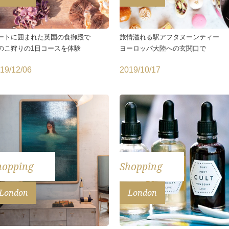
ートに囲まれた英国の食御殿で
旅情溢れる駅アフタヌーンティー
のこ狩りの1日コースを体験
ヨーロッパ大陸への玄関口で
19/12/06
2019/10/17
hopping
Shopping
London
London