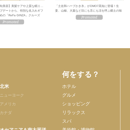
旬美容】美髪ケアや上質な眠り…
「土佐和ハーブかき氷」がOMO7高知に登場！生
プデートから、特別な名入れギフ
姜、山椒、大葉など目にも舌にも涼を呼ぶ郷土の味
の「ReFa GINZA」クルーズ
何をする？
北米
ホテル
グルメ
ニューヨーク
ショッピング
アメリカ
リラックス
カナダ
スパ
オセアニア＆南太平洋
美術館・博物館