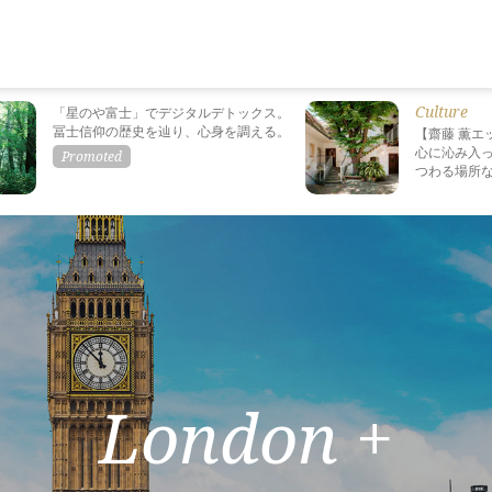
Culture
「星のや富士」でデジタルデトックス。
冨士信仰の歴史を辿り、心身を調える。
【齋藤 薫エ
心に沁み入っ
つわる場所
London +