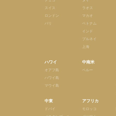
チェコ
タイ
スイス
ラオス
ロンドン
マカオ
パリ
ベトナム
インド
ブルネイ
上海
ハワイ
中南米
オアフ島
ペルー
ハワイ島
マウイ島
中東
アフリカ
ドバイ
モロッコ