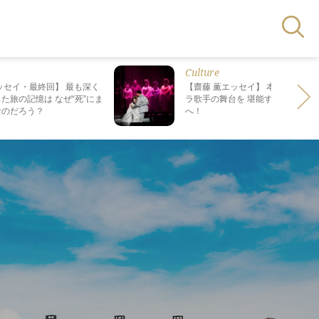
Culture
ッセイ・最終回】 最も深く
【齋藤 薫エッセイ】 本場で日本人
た旅の記憶は なぜ“死”にま
ラ歌手の舞台を 堪能する、格別の
なのだろう？
へ！