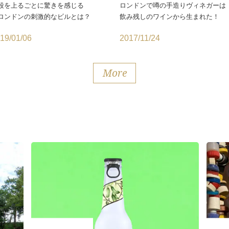
段を上るごとに驚きを感じる
ロンドンで噂の手造りヴィネガーは
ロンドンの刺激的なビルとは？
飲み残しのワインから生まれた！
19/01/06
2017/11/24
More