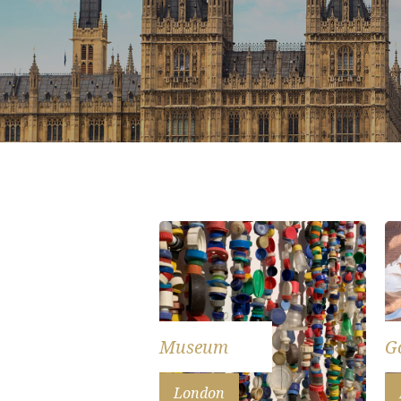
Museum
G
London