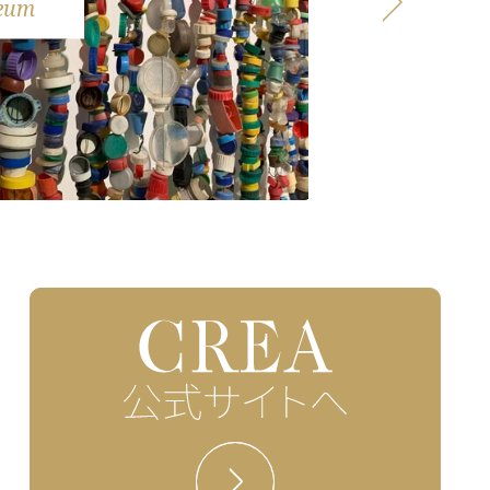
eum
Landscape