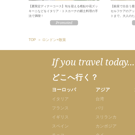
【夏限定ディナーコース】旬を迎える稚鮎や花ズッ
【銀座で出合う最
キーニなどをイタリア・トスカーナの郷土料理の手
セルフケアのアッ
法で満喫！
トまで。大人のため
TOP
ロンドン×散策
If you travel today...
どこへ行く？
ヨーロッパ
アジア
イタリア
台湾
フランス
バリ
イギリス
スリランカ
スペイン
カンボジア