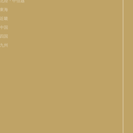
北陸・甲信越
東海
近畿
中国
四国
九州