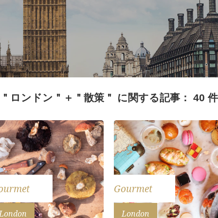
＂ロンドン＂＋＂散策＂ に関する記事： 40 件
ourmet
Gourmet
London
London