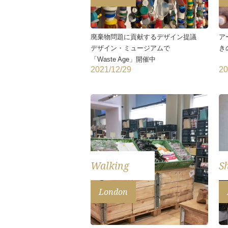
廃棄物問題に貢献するデザイン提議
ア
デザイン・ミュージアムで
き
「Waste Age」開催中
2021/12/29
20
Walking
S
London