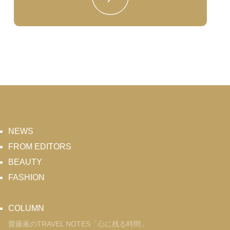
NEWS
FROM EDITORS
BEAUTY
FASHION
COLUMN
齋藤薫のTRAVEL NOTES「心に残る時間」