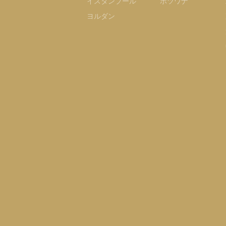
イスタンブール
ボツワナ
ヨルダン