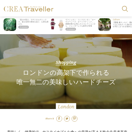
Culture
「星のや富士」でデジタルデトック
ヴァシュロン・コンスタンタン「オー
ス。冨士信仰の歴史を辿り、心身を調
ヴァーシーズ・オートマティック」。
【齋藤 薫エッセイ・最
える。
旅愛好家のお気に入りコレクションか
く心に沁み入った旅の記
ら、ジェンダーレスな新作が登場
ぜ“死”にまつわる場所
Shopping
ロンドンの高架下で作られる
唯一無二の美味しいハードチーズ
London
Share it
美味しく、健康的で、サステイナブルな食への意識が高まる昨今生産者直売