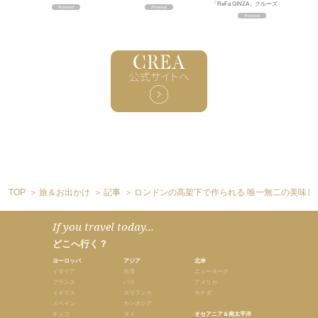
「ReFa GINZA」クルーズ
TOP
旅＆お出かけ
記事
ロンドンの高架下で作られる 唯一無二の美味し
If you travel today...
どこへ行く？
ヨーロッパ
アジア
北米
イタリア
台湾
ニューヨーク
フランス
バリ
アメリカ
イギリス
スリランカ
カナダ
スペイン
カンボジア
チェコ
タイ
オセアニア＆南太平洋