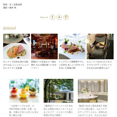
取材・文＝名取由恵
撮影＝橋本 篤
Share it
Related
ロンドンで注目を浴びる新
英国のパブ文化から一線を
イングランド南西部デヴォ
エコノミーなのにビジネス
ホテルは ミシュランシェフ
画す 大人の隠れ家バーがオ
ンが誇る 名シェフがすべて
クラスへ!? アップグレード
がレストランを監修
ープン！
を注いだ美食の館
されるための条件とは？
「土佐和ハーブかき氷」が
【夏限定ディナーコース】旬を
【銀座で出合う最旬美容】美髪
OMO7高知に登場！生姜、山
迎える稚鮎や花ズッキーニなど
ケアや上質な眠り…セルフケア
椒、大葉など目にも舌にも涼を
をイタリア・トスカーナの郷土
のアップデートから、特別な名
呼ぶ郷土の味
料理の手法で満喫！
入れギフトまで。大人のための