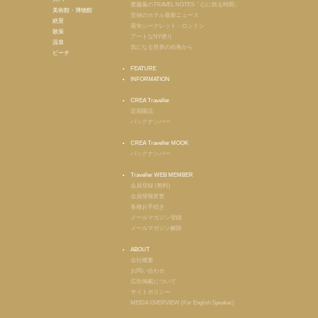
齋藤薫のTRAVEL NOTES「心に残る時間」
美術館・博物館
至福のホテル最新ニュース
絶景
最旬シークレット・ロンドン
散策
アートなNY便り
温泉
気になる世界の街角から
ビーチ
FEATURE
INFORMATION
CREA Traveller
定期購読
バックナンバー
CREA Traveller MOOK
バックナンバー
Traveller WEB MEMBER
会員登録 (無料)
会員情報変更
各種お手続き
メールマガジン登録
メールマガジン解除
ABOUT
会社概要
お問い合わせ
広告掲載について
サイトポリシー
MEIDA OVERVIEW (For English Speaker)