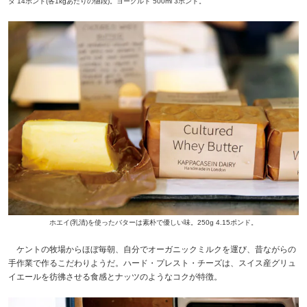
タ 14ポンド(各1kgあたりの値段)。ヨーグルト 500ml 3ポンド。
ホエイ(乳清)を使ったバターは素朴で優しい味。250g 4.15ポンド。
ケントの牧場からほぼ毎朝、自分でオーガニックミルクを運び、昔ながらの
手作業で作るこだわりようだ。ハード・プレスト・チーズは、スイス産グリュ
イエールを彷彿させる食感とナッツのようなコクが特徴。