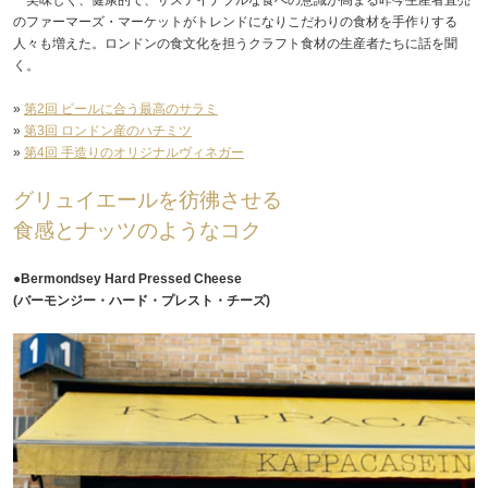
のファーマーズ・マーケットがトレンドになりこだわりの食材を手作りする
人々も増えた。ロンドンの食文化を担うクラフト食材の生産者たちに話を聞
く。
»
第2回 ビールに合う最高のサラミ
»
第3回 ロンドン産のハチミツ
»
第4回 手造りのオリジナルヴィネガー
グリュイエールを彷彿させる
食感とナッツのようなコク
●Bermondsey Hard Pressed Cheese
(バーモンジー・ハード・プレスト・チーズ)