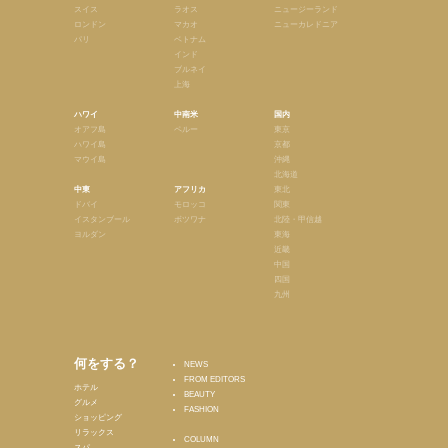
スイス
ラオス
ニュージーランド
ロンドン
マカオ
ニューカレドニア
パリ
ベトナム
インド
ブルネイ
上海
ハワイ
中南米
国内
オアフ島
ペルー
東京
ハワイ島
京都
マウイ島
沖縄
北海道
中東
アフリカ
東北
ドバイ
モロッコ
関東
イスタンブール
ボツワナ
北陸・甲信越
ヨルダン
東海
近畿
中国
四国
九州
何をする？
NEWS
FROM EDITORS
ホテル
BEAUTY
グルメ
FASHION
ショッピング
リラックス
COLUMN
スパ