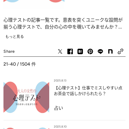
心理テストの記事一覧です。意表を突くユニークな設問が
揃う心理テストで、自分の心の中を覗いてみませんか？
恋愛、仕事、人間関係の深層心理……、自分でも気づかな
もっと見る
かったあなたの“本当の気持ち”が浮かび上がります。
占い
Share
21-40 / 1504
件
2025.8.13
【心理テスト】仕事でミスしやすい点
お茶会で話しかけられたら？
占い
2025.8.10