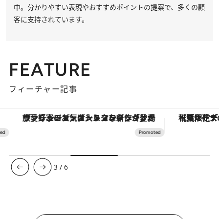
中。分かりやすい表現やおすすめポイントの提案で、多くの顧
客に支持されています。
FEATURE
フィーチャー記事
ヴァシュロン・コンスタンタン「オーヴァーシーズ・オートマティック」。旅愛好家のお気に入りコレクションから、ジェンダーレスな新作が登場
【夏限定ディナーコース】旬を迎
3
/
6