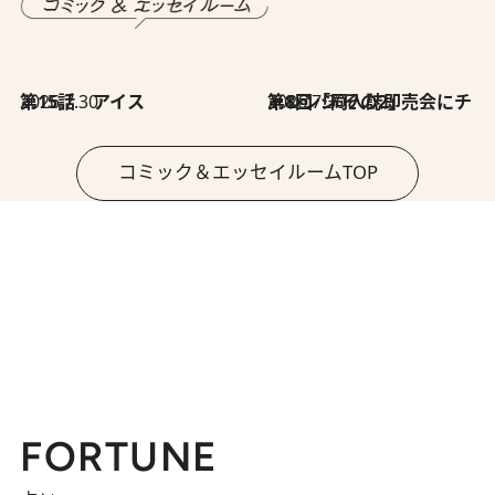
2026.7.30
第15話 アイス
2026.7.30
第8回「同人誌即売会にチャレンジ その2」
コミック＆エッセイルームTOP
FORTUNE