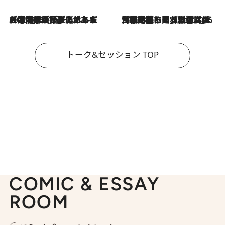
2026.8.3
「今後値上げがあるとすれば…」「リスクがあるのは今年の冬」エネルギー専門家が語る、ホルムズ海峡封鎖が家庭にもたらす“ある心配”
2026.8.3
「住宅建てられない…」「サーチャージ料の高値が続いている」ホルムズ海峡封鎖による影響はいつまで続く？《エネルギー専門家に聞く“どうなる日本の暮らし”》
トーク&セッション TOP
COMIC & ESSAY
ROOM