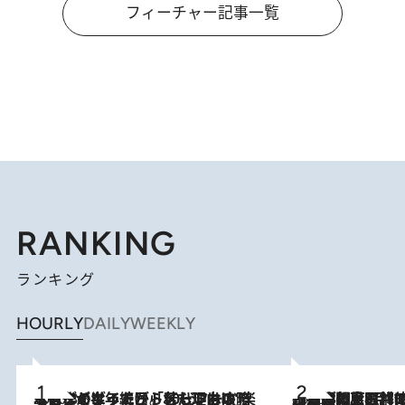
フィーチャー記事一覧
RANKING
ランキング
HOURLY
DAILY
WEEKLY
2026.8.3
【自作のダイエットノートは攻略本】ダイエットが「苦しいもの」ではなくなった日。50代フードライターが半年続けられた理由は“楽しむこと”
2026.8.8
「最後に見られてよかった」上野動物園の東園パンダ舎が解体前に特別公開。8月16日まで延長されたパネル展と共に辿る“半世紀”のパンダ飼育《解体工事の図面あり》