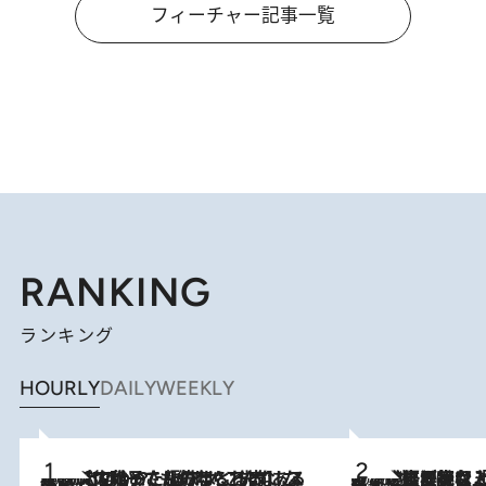
フィーチャー記事一覧
RANKING
ランキング
HOURLY
DAILY
WEEKLY
2026.8.5
【阿川佐和子さんの年とる力】なぜ70代で始めた趣味は“こんなに楽しい”のか？ ピアノ、俳句…スランプに陥っても続けられる“ある秘訣”とは
2026.8.5
【なぜ吉沢亮は「気配を消せる」のか？】興行収入208億の『国宝』を経て挑むミュージカル『ディア・エヴァン・ハンセン』。トップ俳優が舞台上でさらけ出した“孤独”とは