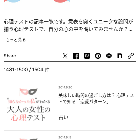
心理テストの記事一覧です。意表を突くユニークな設問が
揃う心理テストで、自分の心の中を覗いてみませんか？
恋愛、仕事、人間関係の深層心理……、自分でも気づかな
もっと見る
かったあなたの“本当の気持ち”が浮かび上がります。
占い
Share
1481-1500 / 1504
件
2014.9.20
美味しい時間の過ごし方は？ 心理テス
トで知る「恋愛パターン」
占い
2014.9.13