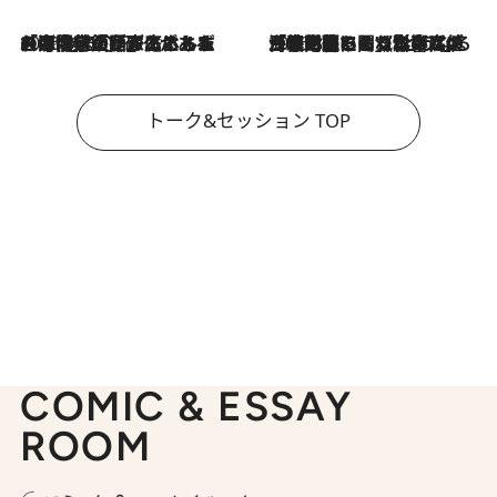
2026.8.3
「今後値上げがあるとすれば…」「リスクがあるのは今年の冬」エネルギー専門家が語る、ホルムズ海峡封鎖が家庭にもたらす“ある心配”
2026.8.3
「住宅建てられない…」「サーチャージ料の高値が続いている」ホルムズ海峡封鎖による影響はいつまで続く？《エネルギー専門家に聞く“どうなる日本の暮らし”》
トーク&セッション TOP
COMIC & ESSAY
ROOM