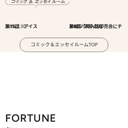
2026.7.30
第15話 アイス
2026.7.30
第8回「同人誌即売会にチャレンジ その2」
コミック＆エッセイルームTOP
FORTUNE