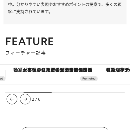
中。分かりやすい表現やおすすめポイントの提案で、多くの顧
客に支持されています。
FEATURE
フィーチャー記事
【夏限定ディナーコース】旬を迎える稚鮎や花ズッキーニなどをイタリア・トスカーナの郷土料理の手法で満喫！
【銀座で出合う最旬美容】美髪ケアや上質な眠
3
/
6