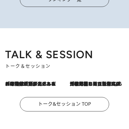
TALK & SESSION
トーク＆セッション
2026.8.3
「今後値上げがあるとすれば…」「リスクがあるのは今年の冬」エネルギー専門家が語る、ホルムズ海峡封鎖が家庭にもたらす“ある心配”
2026.8.3
「住宅建てられない…」「サーチャージ料の高値が続いている」ホルムズ海峡封鎖による影響はいつまで続く？《エネルギー専門家に聞く“どうなる日本の暮らし”》
トーク&セッション TOP