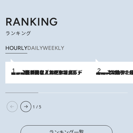
RANKING
ランキング
HOURLY
DAILY
WEEKLY
2026.8.5
【なぜ吉沢亮は「気配を消せる」のか？】興行収入208億の『国宝』を経て挑むミュージカル『ディア・エヴァン・ハンセン』。トップ俳優が舞台上でさらけ出した“孤独”とは
2026.8.5
【阿川佐和子さんの年とる力】なぜ70代で始めた趣味は“こんなに楽しい”のか？ ピアノ、俳句…スランプに陥っても続けられる“ある秘訣”とは
1 / 5
ランキング一覧