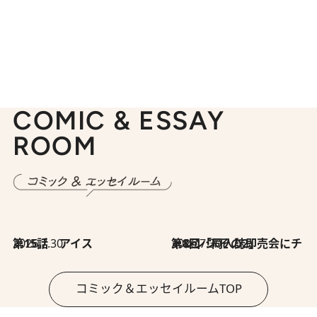
COMIC & ESSAY
ROOM
2026.7.30
第15話 アイス
2026.7.30
第8回「同人誌即売会にチャレンジ その2」
コミック＆エッセイルームTOP