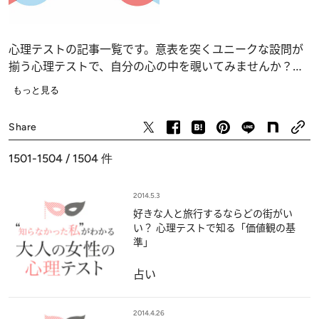
心理テストの記事一覧です。意表を突くユニークな設問が
揃う心理テストで、自分の心の中を覗いてみませんか？
恋愛、仕事、人間関係の深層心理……、自分でも気づかな
もっと見る
かったあなたの“本当の気持ち”が浮かび上がります。
占い
Share
1501-1504 / 1504
件
2014.5.3
好きな人と旅行するならどの街がい
い？ 心理テストで知る「価値観の基
準」
占い
2014.4.26