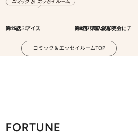
2026.7.30
第15話 アイス
2026.7.30
第8回「同人誌即売会にチャレンジ その2」
コミック＆エッセイルームTOP
FORTUNE