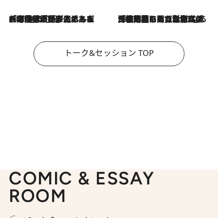
2026.8.3
「今後値上げがあるとすれば…」「リスクがあるのは今年の冬」エネルギー専門家が語る、ホルムズ海峡封鎖が家庭にもたらす“ある心配”
2026.8.3
「住宅建てられない…」「サーチャージ料の高値が続いている」ホルムズ海峡封鎖による影響はいつまで続く？《エネルギー専門家に聞く“どうなる日本の暮らし”》
トーク&セッション TOP
COMIC & ESSAY
ROOM