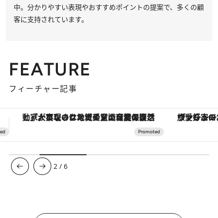
中。分かりやすい表現やおすすめポイントの提案で、多くの顧
客に支持されています。
FEATURE
フィーチャー記事
ヴァシュロン・コンスタンタン「オーヴァーシーズ・オートマティック」。旅愛好家のお気に入りコレクションから、ジェンダーレスな新作が登場
【夏限定ディナーコース】旬を迎
3
/
6