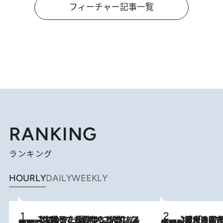
フィーチャー記事一覧
RANKING
ランキング
HOURLY
DAILY
WEEKLY
2026.8.5
【阿川佐和子さんの年とる力】なぜ70代で始めた趣味は“こんなに楽しい”のか？ ピアノ、俳句…スランプに陥っても続けられる“ある秘訣”とは
2026.8.3
慶應幼稚舎の図書室からテレビの世界に飛び込んだ阿川佐和子（72）、「N