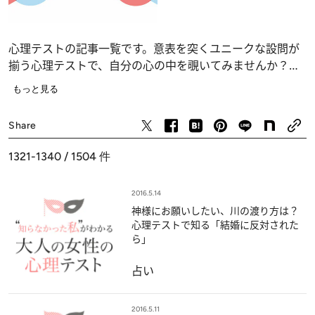
心理テストの記事一覧です。意表を突くユニークな設問が
揃う心理テストで、自分の心の中を覗いてみませんか？
恋愛、仕事、人間関係の深層心理……、自分でも気づかな
もっと見る
かったあなたの“本当の気持ち”が浮かび上がります。
占い
Share
1321-1340 / 1504
件
2016.5.14
神様にお願いしたい、川の渡り方は？
心理テストで知る「結婚に反対された
ら」
占い
2016.5.11