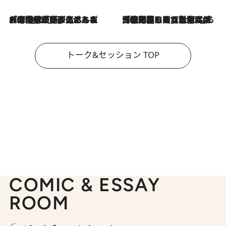
2026.8.3
「今後値上げがあるとすれば…」「リスクがあるのは今年の冬」エネルギー専門家が語る、ホルムズ海峡封鎖が家庭にもたらす“ある心配”
2026.8.3
「住宅建てられない…」「サーチャージ料の高値が続いている」ホルムズ海峡封鎖による影響はいつまで続く？《エネルギー専門家に聞く“どうなる日本の暮らし”》
トーク&セッション TOP
COMIC & ESSAY
ROOM