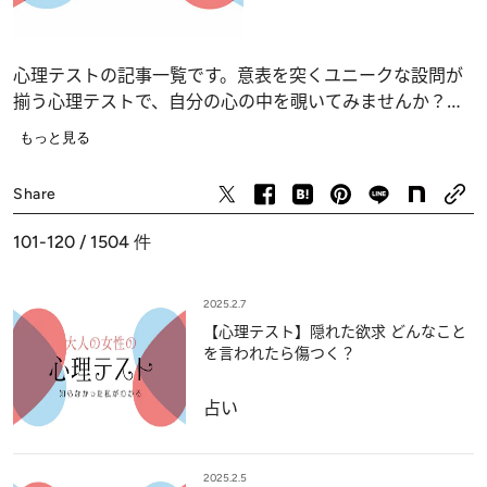
心理テストの記事一覧です。意表を突くユニークな設問が
揃う心理テストで、自分の心の中を覗いてみませんか？
恋愛、仕事、人間関係の深層心理……、自分でも気づかな
もっと見る
かったあなたの“本当の気持ち”が浮かび上がります。
占い
Share
101-120 / 1504
件
2025.2.7
【心理テスト】隠れた欲求 どんなこと
を言われたら傷つく？
占い
2025.2.5