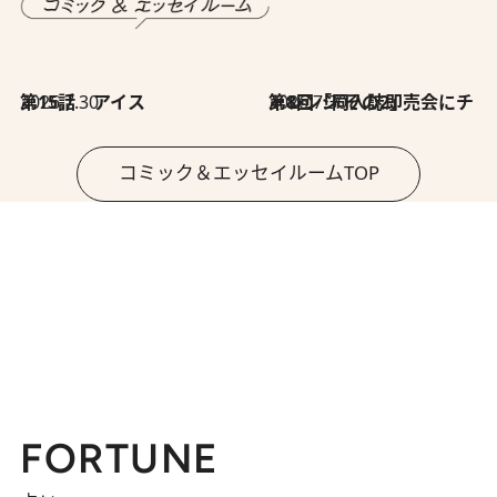
2026.7.30
第15話 アイス
2026.7.30
第8回「同人誌即売会にチャレンジ その2」
コミック＆エッセイルームTOP
FORTUNE