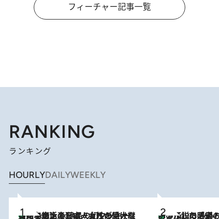
フィーチャー記事一覧
RANKING
ランキング
HOURLY
DAILY
WEEKLY
【ハワイ土産】ローカルの絶大な支持で復活！ 絶品の幻クッキー《元ファンの日本人女性が受け継いだ名店》
2 Hours Ago
あの伝説の限定トートも！ リニューアルした「ディーン＆
2 Hours Ago