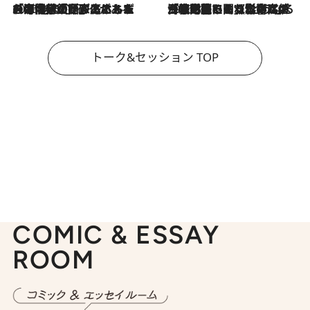
2026.8.3
「今後値上げがあるとすれば…」「リスクがあるのは今年の冬」エネルギー専門家が語る、ホルムズ海峡封鎖が家庭にもたらす“ある心配”
2026.8.3
「住宅建てられない…」「サーチャージ料の高値が続いている」ホルムズ海峡封鎖による影響はいつまで続く？《エネルギー専門家に聞く“どうなる日本の暮らし”》
トーク&セッション TOP
COMIC & ESSAY
ROOM