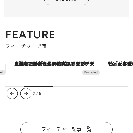
FEATURE
フィーチャー記事
「大事なのは地域の意識を変えること」。ロレックス賞受賞の自然保護活動家が実現させたナイジェリアの自然環境の復活
ヴァシュロン・コンスタンタン
3
/
6
フィーチャー記事一覧