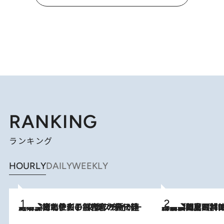
RANKING
ランキング
HOURLY
DAILY
WEEKLY
2026.8.3
《「文士の子ども被害者の会」発足！》阿川佐和子（72）が語る遠藤周作に北杜夫、劇作家・矢代静一の子どもたちの“文豪プライベート事件簿”
2026.8.8
「最後に見られてよかった」上野動物園の東園パンダ舎が解体前に特別公開。8月16日まで延長されたパネル展と共に辿る“半世紀”のパンダ飼育《解体工事の図面あり》