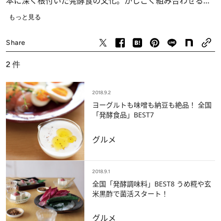
本に深く根付いた発酵食の文化。かしこく組み合わせると
おいしく元気に。全国から買える発酵のおいしいものと、
もっと見る
その食べ方を、料理家の井澤由美子さんに聞きました。
グルメ
Share
2
件
2018.9.2
ヨーグルトも味噌も納豆も絶品！ 全国
「発酵食品」BEST7
グルメ
2018.9.1
全国「発酵調味料」BEST8 うめ糀や玄
米黒酢で菌活スタート！
グルメ