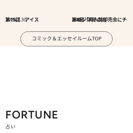
2026.7.30
第15話 アイス
2026.7.30
第8回「同人誌即売会にチャレンジ その2」
コミック＆エッセイルームTOP
FORTUNE
占い