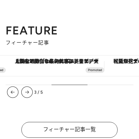
FEATURE
フィーチャー記事
【銀座で出合う最旬美容】美髪ケアや上質な眠り…セルフケアのアップデートから、特別な名入れギフトまで。大人のための「ReFa GINZA」クルーズ
【夏限定ディナーコース】旬を迎
3
/
5
フィーチャー記事一覧