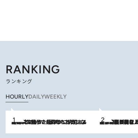
RANKING
ランキング
HOURLY
DAILY
WEEKLY
2026.8.5
【阿川佐和子さんの年とる力】なぜ70代で始めた趣味は“こんなに楽しい”のか？ ピアノ、俳句…スランプに陥っても続けられる“ある秘訣”とは
2026.8.5
【なぜ吉沢亮は「気配を消せる」のか？】興行収入208億の『国宝』を経て挑むミュージカル『ディア・エヴァン・ハンセン』。トップ俳優が舞台上でさらけ出した“孤独”とは