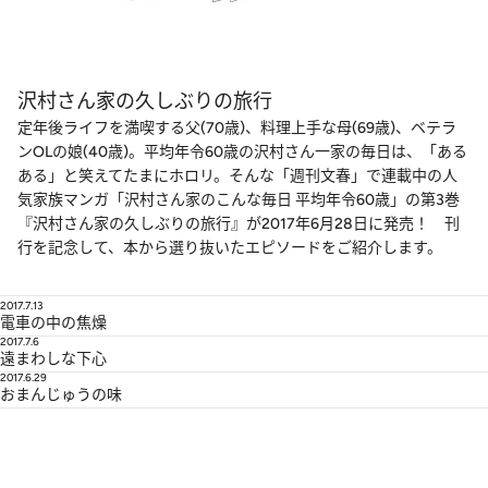
沢村さん家の久しぶりの旅行
定年後ライフを満喫する父(70歳)、料理上手な母(69歳)、ベテラ
ンOLの娘(40歳)。平均年令60歳の沢村さん一家の毎日は、「ある
ある」と笑えてたまにホロリ。そんな「週刊文春」で連載中の人
気家族マンガ「沢村さん家のこんな毎日 平均年令60歳」の第3巻
『沢村さん家の久しぶりの旅行』が2017年6月28日に発売！ 刊
行を記念して、本から選り抜いたエピソードをご紹介します。
2017.7.13
電車の中の焦燥
2017.7.6
遠まわしな下心
2017.6.29
おまんじゅうの味