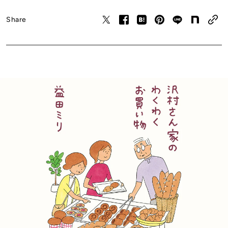
春文庫）、『泣き虫チエ子さん』(既刊1～3巻、集英社)な
ど著書多数。絵本『はやくはやくっていわないで』(ミシマ
Share
社)で産経児童出版文化賞を受賞。漫画『すーちゃん』シリ
ーズ(幻冬舎)が2013年に映画化。最新刊『沢村さん家の久
しぶりの旅行』(文藝春秋)は「沢村さん家のこんな毎日 平
均年令60歳」というタイトルで「週刊文春」にて好評連載
中。