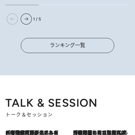
1 / 5
ランキング一覧
TALK & SESSION
トーク＆セッション
2026.8.3
「今後値上げがあるとすれば…」「リスクがあるのは今年の冬」エネルギー専門家が語る、ホルムズ海峡封鎖が家庭にもたらす“ある心配”
2026.8.3
「住宅建てられない…」「サーチャージ料の高値が続いている」ホルムズ海峡封鎖による影響はいつまで続く？《エネルギー専門家に聞く“どうなる日本の暮らし”》