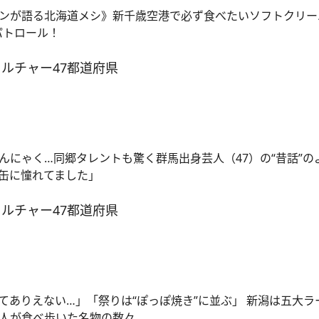
ンが語る北海道メシ》新千歳空港で必ず食べたいソフトクリー
パトロール！
カルチャー
47都道府県
んにゃく…同郷タレントも驚く群馬出身芸人（47）の“昔話”の
缶に憧れてました」
カルチャー
47都道府県
てありえない…」「祭りは“ぽっぽ焼き”に並ぶ」 新潟は五大ラ
芸人が食べ歩いた名物の数々