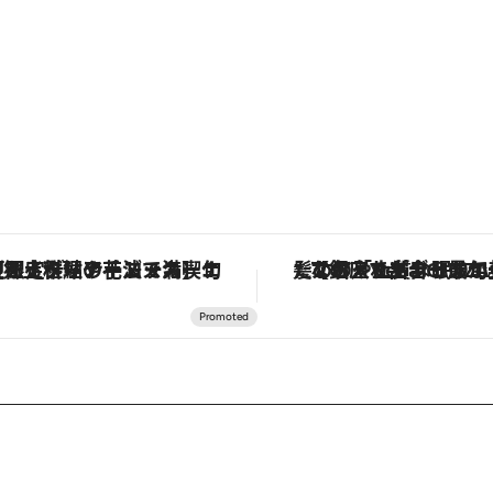
定ディナーコース】旬を迎える稚鮎や花ズッキーニなどをイタリア・トスカーナの郷土料理の手法で満喫！