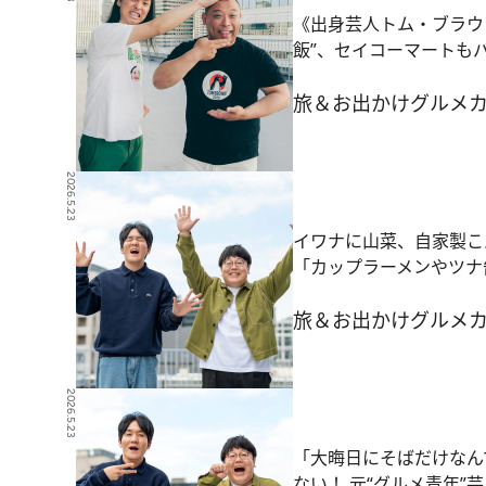
《出身芸人トム・ブラウ
飯”、セイコーマートも
旅＆お出かけ
グルメ
2026.5.23
イワナに山菜、自家製こ
「カップラーメンやツナ
旅＆お出かけ
グルメ
2026.5.23
「大晦日にそばだけなん
ない！ 元“グルメ青年”