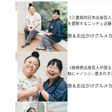
2026.8.1
《三重県四日市出身芸人
を愛飲するニッチェ近藤
旅＆お出かけ
グルメ
2026.8.1
《島根県出身芸人が語る
鮎にイノシシ…恵まれす
旅＆お出かけ
グルメ
2026.6.13