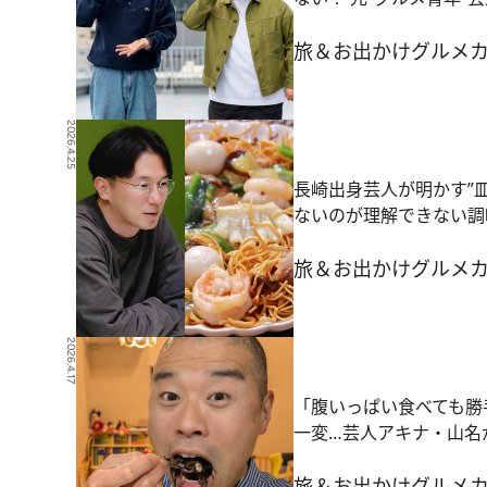
旅＆お出かけ
グルメ
2026.4.25
長崎出身芸人が明かす”
ないのが理解できない調
旅＆お出かけ
グルメ
2026.4.17
「腹いっぱい食べても勝
一変…芸人アキナ・山名
旅＆お出かけ
グルメ