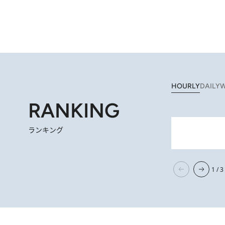
HOURLY
DAILY
W
RANKING
ランキング
2026.
【阿川佐和子さんの年とる力】なぜ70代で始めた趣味は“こんなに楽しい”のか？ ピアノ、俳句…スランプに陥っても
1 / 3