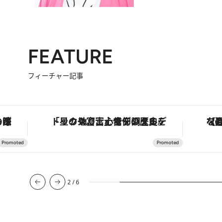
FEATURE
フィーチャー記事
も涼を呼ぶ郷土の味
「星のや富士」でデジタルデトックス。冨士信仰の歴史を辿り、心身を調える。
【夏限
2
/
6