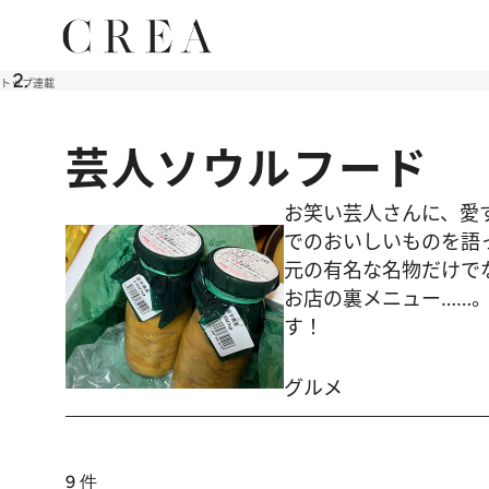
トップ
連載
芸人ソウルフード
お笑い芸人さんに、愛
でのおいしいものを語
元の有名な名物だけで
お店の裏メニュー……
す！
グルメ
9
件