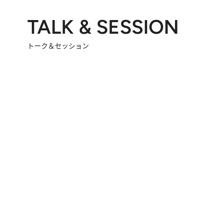
TALK & SESSION
トーク＆セッション
2026.8.3
「今後値上げがあるとすれば…」「リスクがあるのは今年の冬」エネルギー専門家が語る、ホルムズ海峡封鎖が家庭にもたらす“ある心配”
2026.
「住宅建てられない…」「サーチャージ料の高値が続いている」ホルムズ海峡封鎖による影響はいつまで続く？《エネルギー専門家に聞く“どうなる日本の暮らし”》