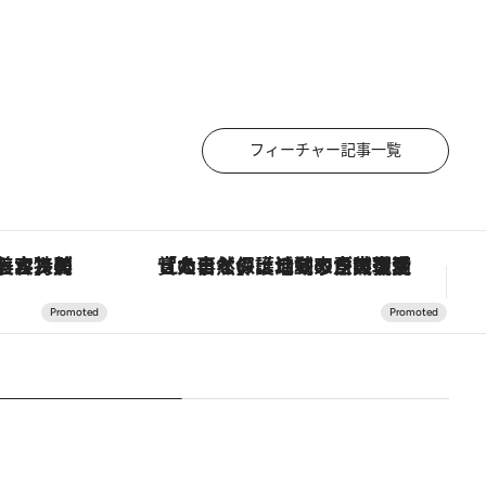
フィーチャー記事一覧
【銀座で出合う最旬美容】美髪ケアや上質な眠り…セルフケアのアップデートから、特別な名入れギフトまで。大人のための「ReFa GINZA」クルーズ
「大事なのは地域の意識を変えること」。ロレックス賞受賞の自然保護活動家が実現させたナイジェリアの自然環境の復活