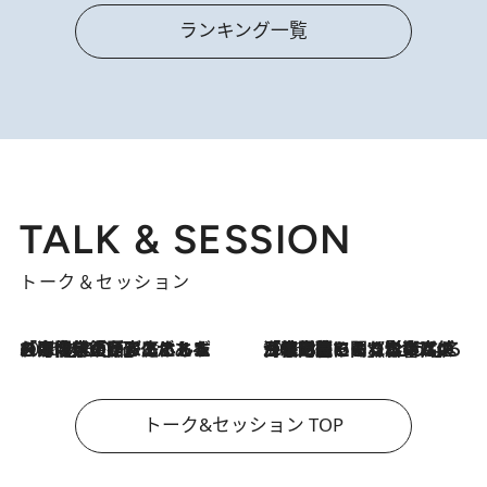
ランキング一覧
TALK & SESSION
トーク＆セッション
2026.8.3
「今後値上げがあるとすれば…」「リスクがあるのは今年の冬」エネルギー専門家が語る、ホルムズ海峡封鎖が家庭にもたらす“ある心配”
2026.8.3
「住宅建てられない…」「サーチャージ料の高値が続いている」ホルムズ海峡封鎖による影響はいつまで続く？《エネルギー専門家に聞く“どうなる日本の暮らし”》
トーク&セッション TOP