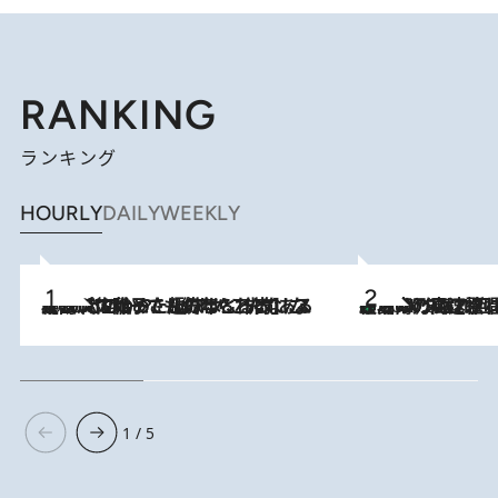
RANKING
ランキング
HOURLY
DAILY
WEEKLY
2026.8.5
【阿川佐和子さんの年とる力】なぜ70代で始めた趣味は“こんなに楽しい”のか？ ピアノ、俳句…スランプに陥っても続けられる“ある秘訣”とは
「湘南乃風に憧れて」観客大盛上がりの“タオル回し”に、ラッパー顔負けの高速歌唱まで…さだまさし（74）のアグレッシブすぎる現在地
2026.8.7
1 / 5