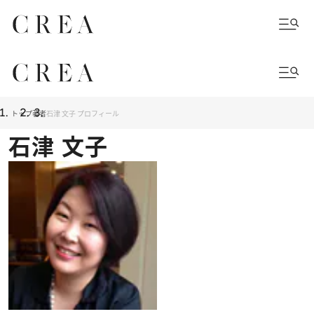
トップ
著者
石津 文子 プロフィール
石津 文子