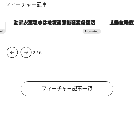
フィーチャー記事
【銀座で出合う最旬美容】美髪ケアや上質な眠り…セルフケアのアップデートから、特別な名入れギフトまで。大人のための「ReFa GINZA」クルーズ
ヴァシュロン・コンスタンタン
3
/
6
フィーチャー記事一覧