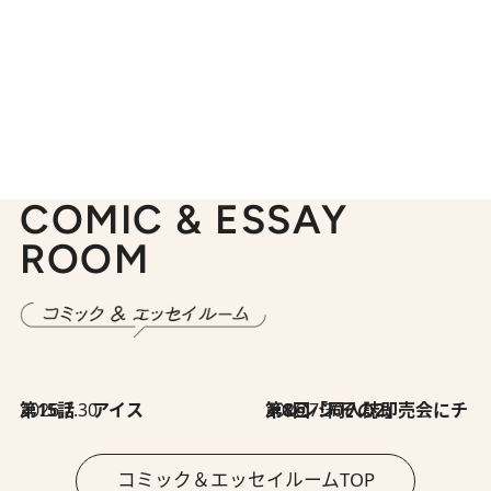
COMIC & ESSAY
ROOM
2026.7.30
第15話 アイス
2026.7.30
第8回「同人誌即売会にチャレンジ その2」
コミック＆エッセイルームTOP