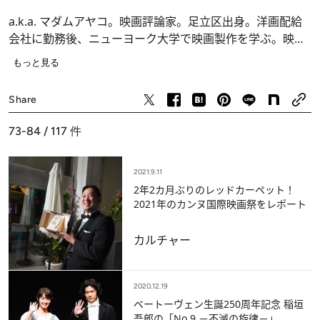
a.k.a. マダムアヤコ。映画評論家。足立区出身。洋画配給
会社に勤務後、ニューヨーク大学で映画製作を学ぶ。映画
と旅と食を愛し、各地の映画祭を追いかける日々。執筆以
もっと見る
外にトークショーや番組出演も。好きな監督は、クリン
ト・イーストウッド、ジョニー・トー、ホン・サンス、ウ
Share
ェス・アンダーソンら。趣味は俳句。長嶋有さん主催の俳
句同人「傍点」メンバー。俳号は栗人(クリント)。「もっ
73-84 / 117
件
と笑いを！」がモットー。
2021.9.11
2年2カ月ぶりのレッドカーペット！
2021年のカンヌ国際映画祭をレポート
カルチャー
2020.12.19
ベートーヴェン生誕250周年記念 稲垣
吾郎の「No.9 －不滅の旋律－」