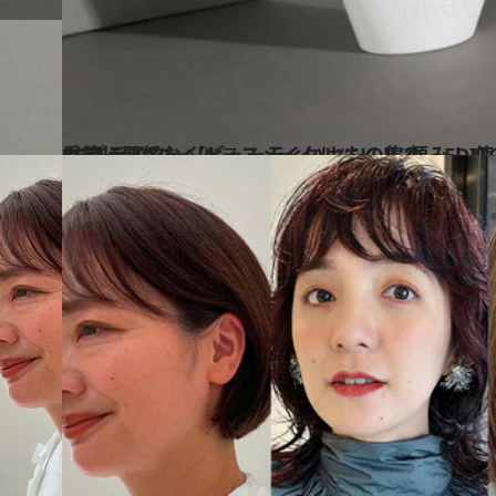
2025.5.22
季節に関係なくベースメイクは“SK-Ⅱ”頼み！ 使うほど肌が整う美白CCプライマー【ビューティいいもの集め 
ビューティ＆ヘルス