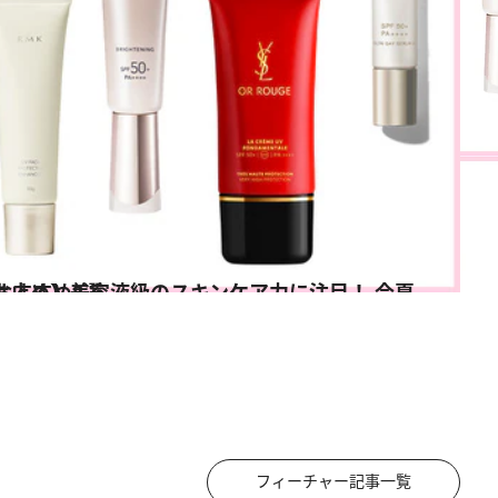
今夏の“マスト買い”UVおすすめ8選
ス
フィーチャー記事一覧