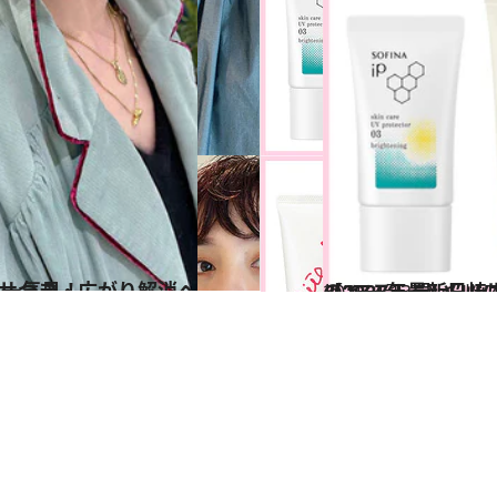
イル＆ケアを一気見！
2025.4.13
【2025年最新日焼け止め】美容液級のスキンケア力に注目！ 
ビューティ＆ヘル