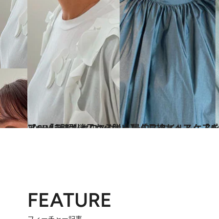
2025.4.26
【GWに髪型迷子から脱出】「長持ちヘア」「パサつき・広がり解消ヘア」「うるツヤロング」…最旬スタ
ビューティ＆ヘルス
FEATURE
フィーチャー記事