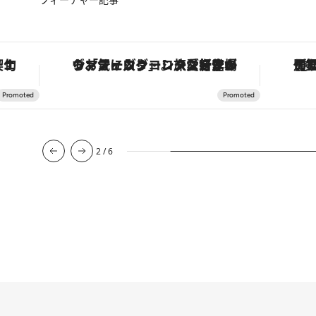
手法で満喫！
ヴァシュロン・コンスタンタン「オーヴァーシーズ・オートマティック」。旅愛好家のお気に入りコレクションから、ジェンダーレスな新作が登場
2
/
6