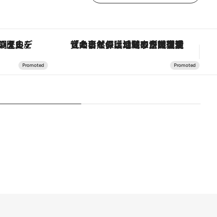
の歴史を辿り、心身を調える。
「大事なのは地域の意識を変えること」。ロレックス賞受賞の自然保護活動家が実現させたナイジェリアの自然環境の復活