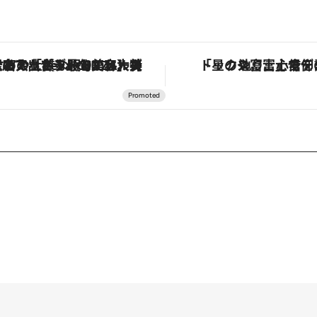
【銀座で出合う最旬美容】美髪ケアや上質な眠り…セルフケアのアップデートから、特別な名入れギフトまで。大人のための「ReFa GINZA」クルーズ
「星のや富士」でデジタルデトックス。冨士信仰