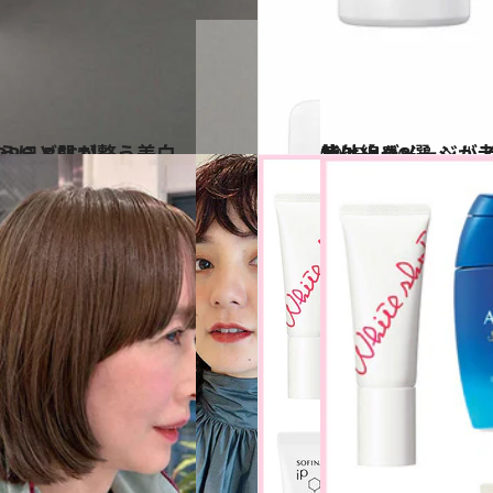
EDITORS' BEST】
2025.4.16
紫外線ダメージが老け髪の原因に！ 毎日の習慣にしたい髪＆頭皮の日焼け止め8選
ビューティ＆ヘル