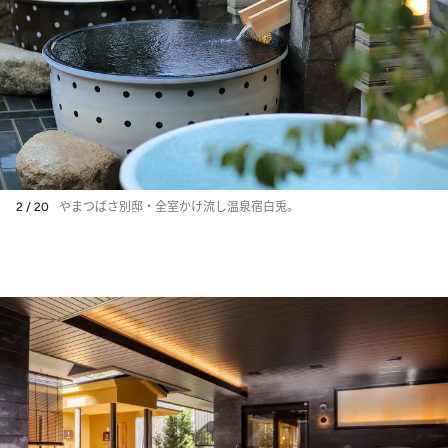
2 / 20
やまつばさ別邸・全室かけ流し温泉宿白兎。