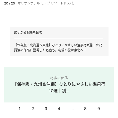
20 / 20
オリオンホテル モトブ リゾート＆スパ。
最初から記事を読む
【保存版・北海道＆東北】ひとりにやさしい温泉宿11選｜宮沢
賢治の作品に登場した名宿も。秘湯の旅は東北へ！
記事に戻る
【保存版・九州＆沖縄】ひとりにやさしい温泉宿
10選｜別...
1
2
3
4
...
8
9