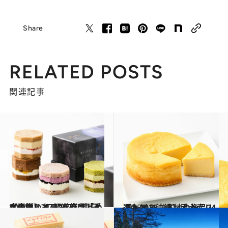
Share
RELATED POSTS
関連記事
2024.12.27
【画像】 47都道府県「手土産グルメ」2025 “東日本の旨いもの”を総まとめ
グルメ
2025.1.3
【九州＆沖縄】手土産リスト2025《各地の逸品24選》
グルメ