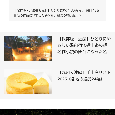
【保存版・北海道＆東北】ひとりにやさしい温泉宿11選｜宮沢
賢治の作品に登場した名宿も。秘湯の旅は東北へ！
【保存版・近畿】ひとりにや
さしい温泉宿10選｜あの超
名作小説の舞台になった名
宿、珍しい“地熱サウナ”や愛
犬家にうれしい宿も
【九州＆沖縄】手土産リスト
2025《各地の逸品24選》