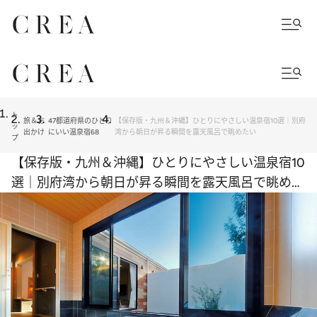
ト
旅＆お
47都道府県のひとり
【保存版・九州＆沖縄】ひとりにやさしい温泉宿10選｜別府
ッ
出かけ
にいい温泉宿68
湾から朝日が昇る瞬間を露天風呂で眺めたい
プ
【保存版・九州＆沖縄】ひとりにやさしい温泉宿10
選｜別府湾から朝日が昇る瞬間を露天風呂で眺めた
い