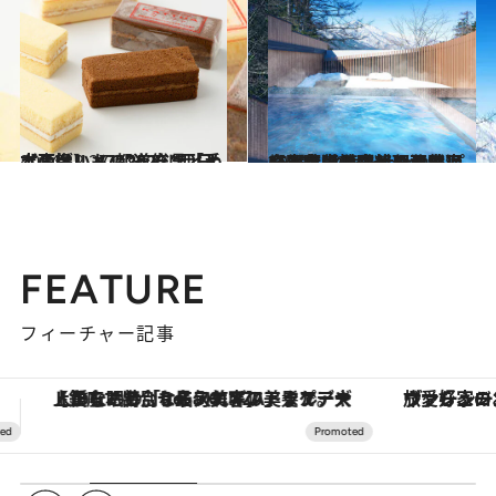
2024.12.27
【画像】 47都道府県「手土産グルメ」2025 “西日本の旨いもの”を総まとめ
グルメ
2024.12.30
【保存版・中部＆北陸】ひとりにやさしい温泉宿15選｜北陸最大級のスパや富士山を眺める天然温泉、薬膳懐石料理まで
旅＆お出かけ
FEATURE
フィーチャー記事
ヴァシュロン・コンスタンタン「オーヴァーシーズ・オートマティック」。旅愛好家のお気に入りコレクションから、ジェンダーレスな新作が登場