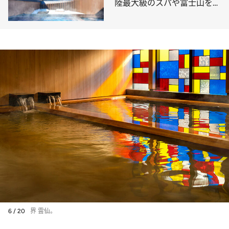
陸最大級のスパや富士山を眺
める天然温泉、薬膳懐石料理
まで
6 / 20
界 雲仙。