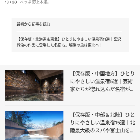
13 / 20
べっぷ 野上本館。
最初から記事を読む
【保存版・北海道＆東北】ひとりにやさしい温泉宿11選｜宮沢
賢治の作品に登場した名宿も。秘湯の旅は東北へ！
【保存版・中国地方】ひとり
にやさしい温泉宿5選｜芸術
家たちが惚れ込んだ名宿が岡
山に！
【保存版・中部＆北陸】ひと
りにやさしい温泉宿15選｜北
陸最大級のスパや富士山を眺
める天然温泉、薬膳懐石料理