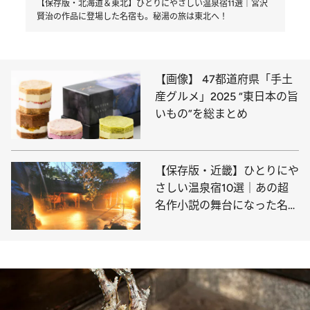
【保存版・北海道＆東北】ひとりにやさしい温泉宿11選｜宮沢
賢治の作品に登場した名宿も。秘湯の旅は東北へ！
【画像】 47都道府県「手土
産グルメ」2025 “東日本の旨
いもの”を総まとめ
【保存版・近畿】ひとりにや
さしい温泉宿10選｜あの超
名作小説の舞台になった名
宿、珍しい“地熱サウナ”や愛
犬家にうれしい宿も