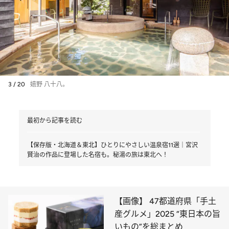
3 / 20
嬉野 八十八。
最初から記事を読む
【保存版・北海道＆東北】ひとりにやさしい温泉宿11選｜宮沢
賢治の作品に登場した名宿も。秘湯の旅は東北へ！
【画像】 47都道府県「手土
産グルメ」2025 “東日本の旨
いもの”を総まとめ