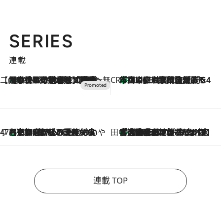
SERIES
連載
【CREA×星野リゾート】唯一無二。癒しと発見が待つ場所へ
【トンボの足水浴】ヒノキの香りに包まれて涼感マックス！約13℃の湧水かけ流しを避暑地「星野温泉 トンボの湯」で体験
2026.8.7
CREA'S CHOICE
「立川にも歌舞伎があるんだよ」 片岡仁左衛門・市川中車ら豪華座組みで4年目の立川立飛歌舞伎へ
2026.8.7
47都道府県の手みやげ ひんやりスイーツで夏を満喫
【京都府】この夏絶対食べたい 冷やしておいしいおやつ3選 ひと口目から心を掴む新緑のテリーヌ
2026.8.7
田中稲の勝手に再ブーム
「湘南乃風に憧れて」観客大盛上がりの“タオル回し”に、ラッパー顔負けの高速歌唱まで…さだまさし（74）のアグレッシブすぎる現在地
2026.8.7
連載 TOP