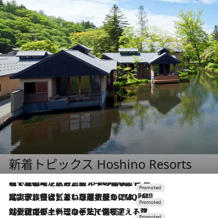
新着トピックス Hoshino Resorts
【トンボの足水浴】ヒノキの香りに包まれて涼感マックス！約13℃の湧水かけ流しを避暑地「星野温泉 トンボの湯」で体験
2026.8.7
2026.7.31
【ホテル帰省】という選択肢をOMOが提案。家族とほどよい距離を保つには「昼は実家、夜は気兼ねなくホテルで！」
2026.7.24
【夏限定ディナーコース】旬を迎える稚鮎や花ズッキーニなどをイタリア・トスカーナの郷土料理の手法で満喫！