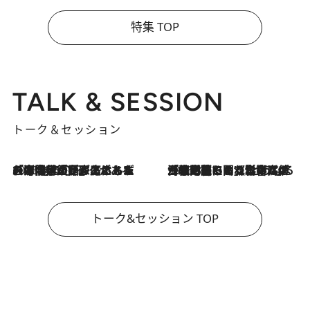
特集 TOP
TALK & SESSION
トーク＆セッション
2026.8.3
「今後値上げがあるとすれば…」「リスクがあるのは今年の冬」エネルギー専門家が語る、ホルムズ海峡封鎖が家庭にもたらす“ある心配”
2026.8.3
「住宅建てられない…」「サーチャージ料の高値が続いている」ホルムズ海峡封鎖による影響はいつまで続く？《エネルギー専門家に聞く“どうなる日本の暮らし”》
トーク&セッション TOP