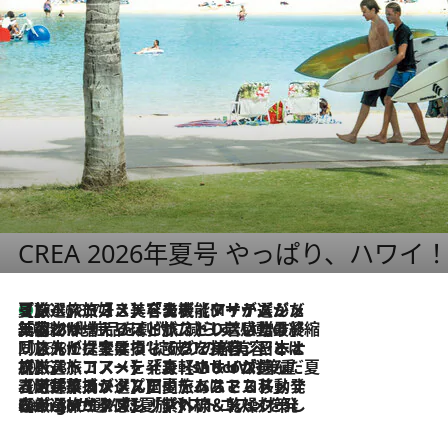
CREA 2026年夏号 やっぱり、ハワイ
【厳選旅コスメ】「多機能アイテムがメイン！」旅好き美容エディターが選んだ夏旅ベストコスメを発表【Mサイズジップ】
2026.8.7
2026.8.6
「荷物が増えるほど旅ストレスは増す」美容ジャーナリストがたどり着いた最終結論。“化粧品を劇的に減らす”感動の凝縮美容とは
2026.8.6
「旅先には金髪ウィッグを持参」日本と同じメイクでは損してる!? 美容ジャーナリストが提案する“掟破りの旅美容”とは
2026.8.6
【厳選旅コスメ】「身軽さ＆UV対策重視！」ヘアアーティストshucoが選んだ夏旅ベストコスメを発表【Mサイズジップ】
2026.8.5
【厳選旅コスメ】国内をあちこち移動する河井菜摘が選んだ夏旅ベストコスメ発表！「リラックスアイテムはマスト」【Mサイズジップ】
2026.8.4
【厳選旅コスメ】「紫外線＆乾燥対策しながらメイク感も！」ヘア＆メイクGeorgeが選んだ夏旅ベストコスメを発表！【Mサイズジップ】