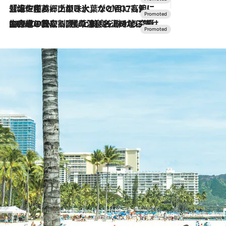
2026.7.17
「土佐和ハーブかき氷」がOMO7高知に登場！生姜、山椒、大葉など目にも舌にも涼を呼ぶ郷土の味
2026.7.10
NEW OPEN！【界 草津】名湯の地に誕生。趣の異なる2種の温泉と上州ならではの会席・蕎麦割烹など美食を味わう究極の癒やし旅