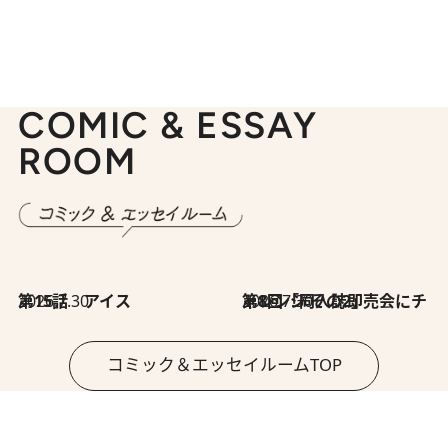
COMIC & ESSAY
ROOM
2026.7.30
第15話 アイス
2026.7.30
第8回「同人誌即売会にチャレンジ その2」
コミック＆エッセイルームTOP