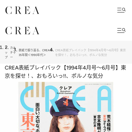
ト
カル
表紙で振り返る、CREAの
CREA表紙プレイバック【1994年4月号～6月号】東京
ッ
チャ
35年間＜1990年代＞
を探せ！、おもろいっ!!︎、ポルノな気分
プ
ー
CREA表紙プレイバック【1994年4月号～6月号】東
京を探せ！、おもろいっ!!︎、ポルノな気分