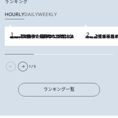
ランキング
HOURLY
DAILY
WEEKLY
2026.8.5
【阿川佐和子さんの年とる力】なぜ70代で始めた趣味は“こんなに楽しい”のか？ ピアノ、俳句…スランプに陥っても続けられる“ある秘訣”とは
2026.8.5
下町風情あふれる台北屈指の人気エリア・大稲埕でセンスのいい台湾土産《ヴィン
1 / 5
ランキング一覧