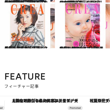
2025.4.7
CREA表紙プレイバック【1993年10月号～12月号】本気で、化粧！、本のほんもの、ときめきの男尊女卑
カルチャー
2025.4.17
CREA表紙プレイバック【1994年1月号～3月号】お金のすべて、映画の心、特集「死」
カルチャー
2024.11.7
【CREA2000年1月号～3月号】エルメスの魔力、ますます犬が好き！、女の占い大全集
カルチャー
2024.11.7
【CREA2010年1月号～3月号】母になる！、30代からのお腹やせ、47都道府県のパワースポット
カルチャー
FEATURE
フィーチャー記事
【夏限定ディナーコース】旬を迎える稚鮎や花ズッキーニなどをイタリア・トスカーナの郷土料理の手法で満喫！