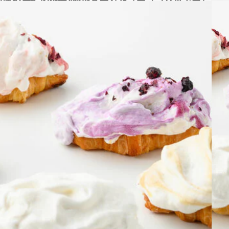
た「チョコバッキー」に続く「超濃厚なのに81円」の注目商品は？