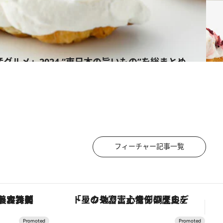
グルメ」2024 “東日本の旨いもの”を総まとめ
フィーチャー記事一覧
【銀座で出合う最旬美容】美髪ケアや上質な眠り…セルフケアのアップデートから、特別な名入れギフトまで。大人のための「ReFa GINZA」クルーズ
「星のや富士」でデジタルデトックス。冨士信仰の歴史を辿り、心身を調える。