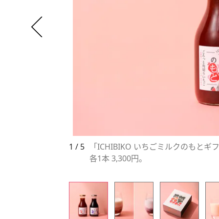
1 / 5
「ICHIBIKO いちごミルクのも
各1本 3,300円。