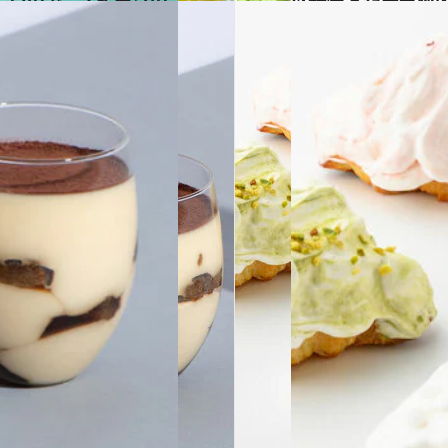
2024.7.5
【シャトレーゼの大満足アイス10選】4億本売れ
グルメ