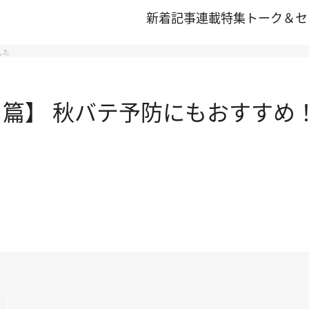
新着記事
連載
特集
トーク＆セ
した
ク篇】 秋バテ予防にもおすすめ