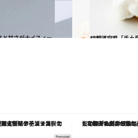
2023.12.22
47都道府県「手土産
グルメ
定ディナーコース】旬を迎える稚鮎や花ズッキーニなどをイタリア・トスカーナの郷土料理の手法で満喫！