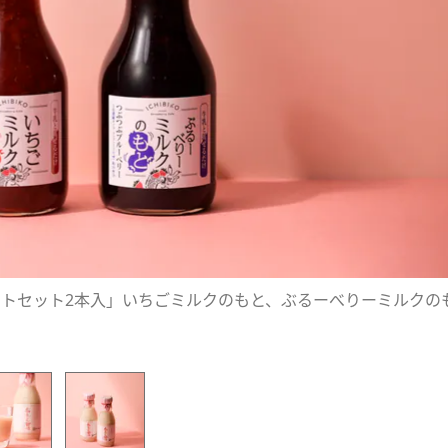
とギフトセット2本入」いちごミルクのもと、ぶるーべりーミルクの