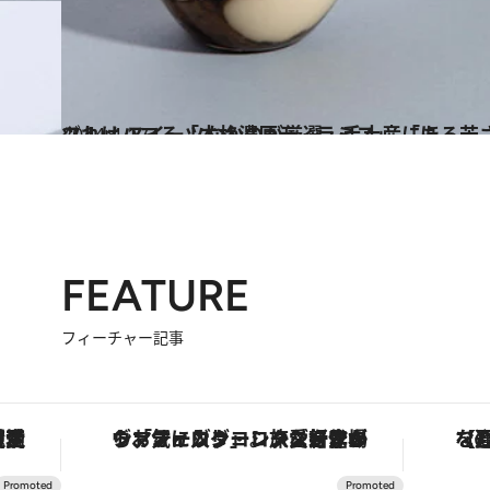
2024.4.17
これはハマる「本格濃厚ティラミス」 「ほろ苦さと甘さがナイスィーツ！」 スイーツなかのが厳選。手土産にも
グルメ
FEATURE
フィーチャー記事
護活動家が実現させたナイジェリアの自然環境の復活
ヴァシュロン・コンスタンタン「オーヴァーシーズ・オートマティック」。旅愛好家のお気に入りコレクションから、ジェンダーレスな新作が登場
【夏限