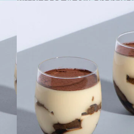
2024.9.7
【ひんやりギフト デザート篇】まだまだ暑いらしいので…スイーツの目利きに聞きました
グルメ