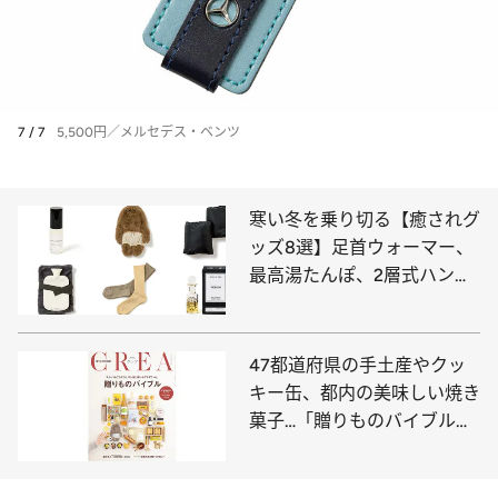
7 / 7
5,500円／メルセデス・ベンツ
寒い冬を乗り切る【癒されグ
ッズ8選】足首ウォーマー、
最高湯たんぽ、2層式ハンド
ローション…
47都道府県の手土産やクッ
キー缶、都内の美味しい焼き
菓子…「贈りものバイブル」
の内容を見る