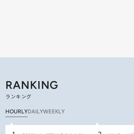
RANKING
ランキング
HOURLY
DAILY
WEEKLY