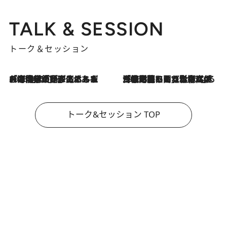
TALK & SESSION
トーク＆セッション
2026.8.3
「今後値上げがあるとすれば…」「リスクがあるのは今年の冬」エネルギー専門家が語る、ホルムズ海峡封鎖が家庭にもたらす“ある心配”
2026.8.3
「住宅建てられない…」「サーチャージ料の高値が続いている」ホルムズ海峡封鎖による影響はいつまで続く？《エネルギー専門家に聞く“どうなる日本の暮らし”》
トーク&セッション TOP