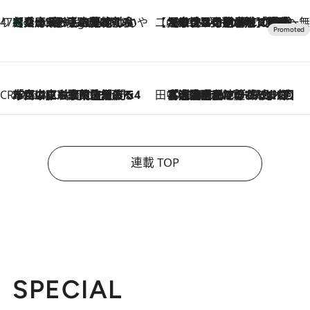
47都道府県の手みやげ ひんやりスイーツで夏を満喫
【兵庫県】この夏絶対食べたい 冷やしておいしいおやつ3選 淡路島の恵みをジェラートに集約
2 Hours Ago
【CREA×星野リゾート】唯一無二。癒しと発見が待つ場所へ
2026.8.7
【トンボの足水浴】ヒノキの香りに包まれて涼感マックス！約13℃の湧水かけ流しを避暑地「星野温泉 トンボの湯」で体験
CREA'S CHOICE
2026.8.7
「立川にも歌舞伎があるんだよ」 片岡仁左衛門・市川中車ら豪華座組みで4年目の立川立飛歌舞伎へ
田中稲の勝手に再ブーム
2026.8.7
「湘南乃風に憧れて」観客大盛上がりの“タオル回し”に、ラッパー顔負けの高速歌唱まで…さだまさし（74）のアグレッシブすぎる現在地
連載 TOP
SPECIAL