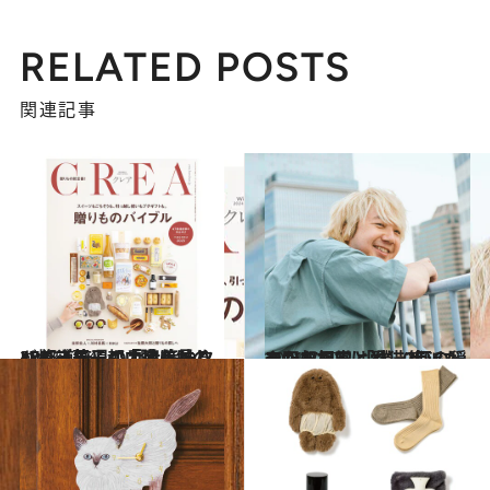
RELATED POSTS
関連記事
2023.12.4
47都道府県の手土産やクッキー缶、都内の美味しい焼き菓子…「贈りものバイブル」の内容を見る
グルメ
2021.7.17
三四郎相田と愛猫2匹の穏やかな日常 「僕、犬派だったんですけど...(笑)」
カルチャー