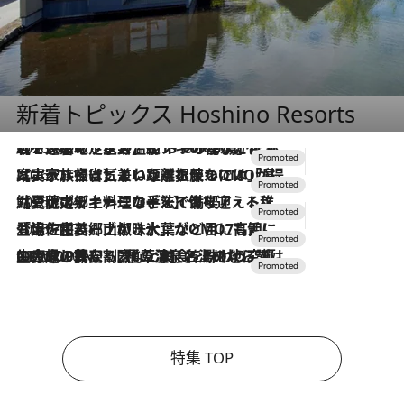
新着トピックス Hoshino Resorts
2026.8.7
【トンボの足水浴】ヒノキの香りに包まれて涼感マックス！約13℃の湧水かけ流しを避暑地「星野温泉 トンボの湯」で体験
2026.7.31
【ホテル帰省】という選択肢をOMOが提案。家族とほどよい距離を保つには「昼は実家、夜は気兼ねなくホテルで！」
2026.7.24
【夏限定ディナーコース】旬を迎える稚鮎や花ズッキーニなどをイタリア・トスカーナの郷土料理の手法で満喫！
2026.7.17
「土佐和ハーブかき氷」がOMO7高知に登場！生姜、山椒、大葉など目にも舌にも涼を呼ぶ郷土の味
2026.7.10
NEW OPEN！【界 草津】名湯の地に誕生。趣の異なる2種の温泉と上州ならではの会席・蕎麦割烹など美食を味わう究極の癒やし旅
特集 TOP