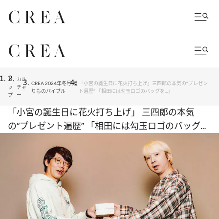
ト
カル
CREA 2024年冬号 贈
「小宮の誕生日に花火打ち上げ」三四郎の本気の“プレゼン
ッ
チャ
りものバイブル
ト遍歴” 「相田には勾玉ロゴのバッグを…」
プ
ー
「小宮の誕生日に花火打ち上げ」 三四郎の本気
の“プレゼント遍歴” 「相田には勾玉ロゴのバッグ
を…」