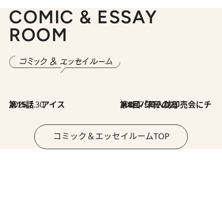
COMIC & ESSAY
ROOM
2026.7.30
第15話 アイス
2026.7.30
第8回「同人誌即売会にチャレンジ その2」
コミック＆エッセイルームTOP