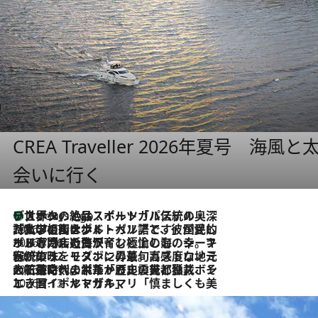
CREA Traveller 2026年夏号
会いに行く
リスボンの絶品スイーツ「パステル・デ・ナタ」とは？ポルトガル伝統の奥深い世界へ
3 Hours Ago
2026.7.27
「私の祖国はポルトガル語です」国民的詩人フェルナンド・ペソアと、彼が愛した文学の街を歩く
2026.7.26
ポルトガル近海が育む極上の海の幸。キリリと冷えた白ワインと愉しむ、シーフード専門店の贅沢
2026.7.22
伝統の味をモダンに昇華。高感度な地元客が集う、リスボンの最旬ガストロノミー
2026.7.21
大航海時代の栄華から、震災、独裁、そして革命へ。ポルトガル・首都リスボンの石畳に刻まれた「歴史の光と影」
2026.7.13
エッセイ・ヤマザキマリ「慎ましくも美しき国 ポルトガル」