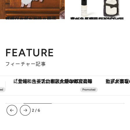
2024.2.22
猫型ソープや猫のヘアクリップ…大人も嬉しい「猫グッズ」とは？猫好きのためのギフトを徹底セレクト
ライフスタイル
2023.12.24
寒い冬を乗り切る【癒されグッズ8選】足首ウォーマー、最高湯たんぽ、2層式ハンドローション…
ライフスタイル
FEATURE
フィーチャー記事
「大事なのは地域の意識を変えること」。ロレックス賞受賞の自然保護活動家が実現させたナイジェリアの自然環境の復活
3
/
6