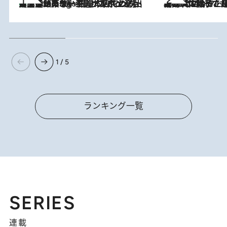
【間違いのない王道・東京土産】資生堂パーラー 銀座本店でのみ出会える銘菓5選《極上プディング・濃厚チーズケーキ・ボンボンショコラほか》
3 Hours Ago
2026.8.5
【阿川佐和子さんの年とる力】なぜ70代で始めた趣味は“こんなに楽しい”のか？ ピアノ、俳句…スランプに陥っても続けられる“ある秘訣”とは
1 / 5
ランキング一覧
SERIES
連載