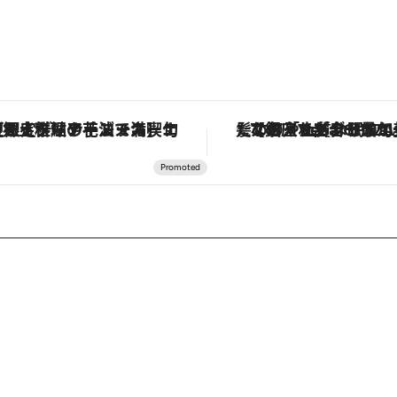
定ディナーコース】旬を迎える稚鮎や花ズッキーニなどをイタリア・トスカーナの郷土料理の手法で満喫！