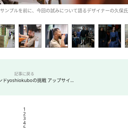
サンプルを前に、今回の試みについて語るデザイナーの久保氏
記事に戻る
yoshiokuboの挑戦 アップサイ...
1
2
3
4
5