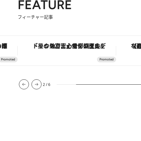
FEATURE
フィーチャー記事
も涼を呼ぶ郷土の味
「星のや富士」でデジタルデトックス。冨士信仰の歴史を辿り、心身を調える。
【夏限
2
/
6