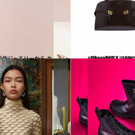
2023.9.12
【2023秋冬】ハイブランド新作バッグ ディオール
コミック ＆ エッセ