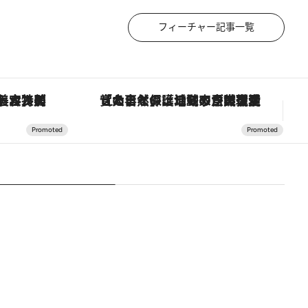
フィーチャー記事一覧
【銀座で出合う最旬美容】美髪ケアや上質な眠り…セルフケアのアップデートから、特別な名入れギフトまで。大人のための「ReFa GINZA」クルーズ
「大事なのは地域の意識を変えること」。ロレックス賞受賞の自然保護活動家が実現させたナイジェリアの自然環境の復活