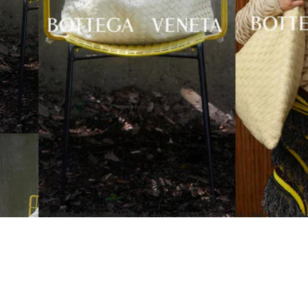
2023.9.7
ボッテガ・ヴェネタから 継ぎ目のないピラミッド型 新作バッグ「HOP」が誕生
ファッション