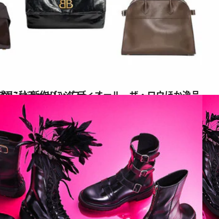
、ザ・ロウほか逸品6選 一点投入で軽やかに秋モードにシフト
イ