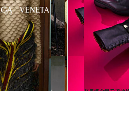
2023.8.26
ハードな足元で始める 秋のドレスアップ エンジニアブーツが大ヒットしそう！
ファッション