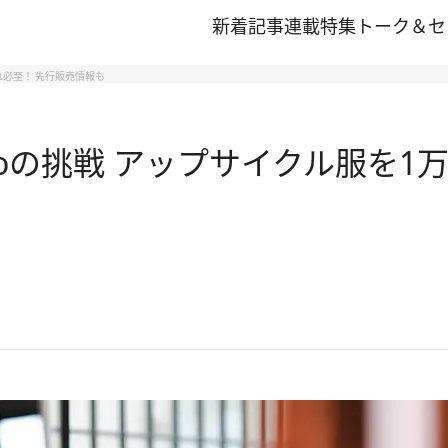
新着記事
連載
特集
トーク＆セ
切れ必至！ 先行販売情報も
uboの挑戦 アップサイクル服を