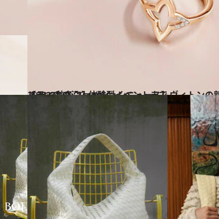
2023.9.13
【2023秋冬ファッションニュース】ヴィトンの新作ジュエリーから カルティエの没入体験型イベントまで
コミック ＆ エッセイ