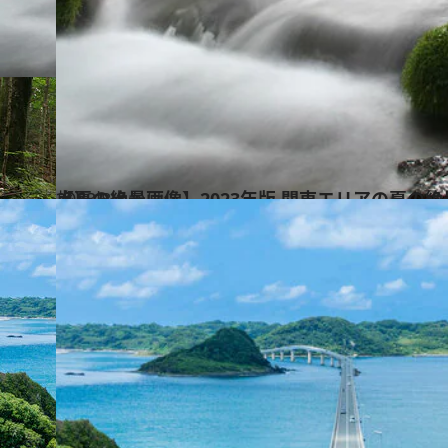
2023.8.5
【夏の絶景画像】2023年版 関東エリアの夏の絶景＆風物詩の画像（70点）
旅＆お出かけ