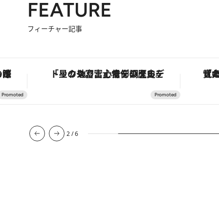
FEATURE
フィーチャー記事
も涼を呼ぶ郷土の味
「星のや富士」でデジタルデトックス。冨士信仰の歴史を辿り、心身を調える。
2
/
6