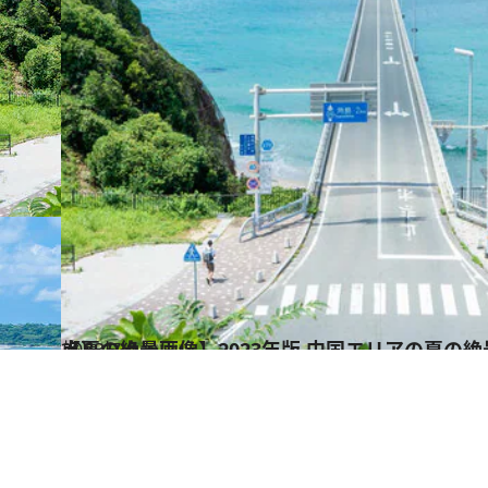
2023.7.9
【夏の絶景画像】2023年版 中国エリアの夏の絶景＆風物詩の画像（50点）
旅＆お出かけ