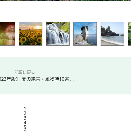
記事に戻る
023年版】 夏の絶景・風物詩10選 ...
1
2
3
4
5