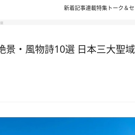
新着記事
連載
特集
トーク＆セ
洞窟
夏の絶景・風物詩10選 日本三大