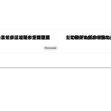
「大事なのは地域の意識を変えること」。ロレックス賞受賞の自然保護活動家が実現させたナイジェリアの自然環境の復活