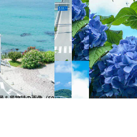
2023.7.20
【夏の絶景画像】2023年版 四国エリアの夏の絶景＆風物詩の画像（40点）
旅＆お出かけ