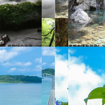
2023.8.1
【夏の絶景画像】2023年版 近畿エリアの夏の絶景＆風物詩の画像（70点）
旅＆お出かけ