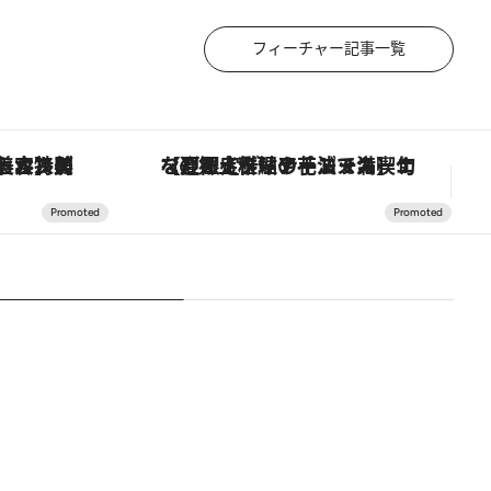
フィーチャー記事一覧
【銀座で出合う最旬美容】美髪ケアや上質な眠り…セルフケアのアップデートから、特別な名入れギフトまで。大人のための「ReFa GINZA」クルーズ
【夏限定ディナーコース】旬を迎える稚鮎や花ズッキーニなどをイタリア・トスカーナの郷土料理の手法で満喫！