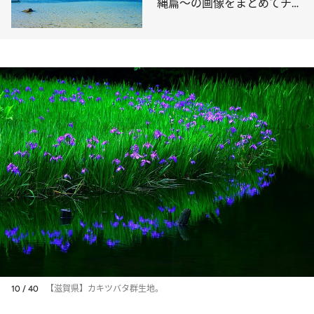
縄篇～の画像をまとめてチェ
ック
10 / 40
【滋賀県】カキツバタ群生地。