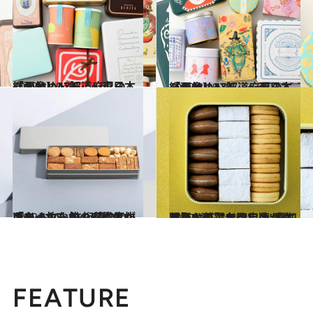
2022.3.10
【画像】47都道府県の「かわいい缶」～東日本総まとめ～
グルメ
2022.3.19
【画像】47都道府県の「かわいい缶」～西日本総まとめ～
グルメ
2022.10.7
スイーツなかのが惚れ抜いた おいしさ桁違いの「クッキー缶」5選 クッキー一枚一枚の完成度が凄い！
グルメ
2022.12.7
贈りもの賢者御用達【洋菓子5選】“おいしい”を知る賢人が選ぶ決定版 愛すべきお菓子を召し上がれ
グルメ
FEATURE