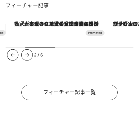
フィーチャー記事
ヴァシュロン・コンスタンタン「オーヴァーシーズ・オートマティック」。旅愛好家のお気に入りコレクションから、ジェンダーレスな新作が登場
【銀座で出合う最旬美容】美髪ケアや上質な眠
3
/
6
フィーチャー記事一覧