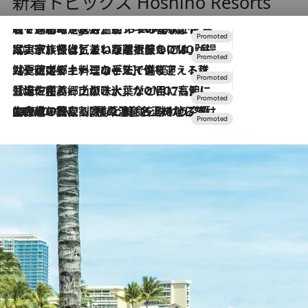
新着トピックス Hoshino Resorts
【トンボの足水浴】ヒノキの香りに包まれて涼感マックス！約13℃の湧水かけ流しを避暑地「星野温泉 トンボの湯」で体験
8 Hours Ago
2026.7.31
【ホテル帰省】という選択肢をOMOが提案。家族とほどよい距離を保つには「昼は実家、夜は気兼ねなくホテルで！」
2026.7.24
【夏限定ディナーコース】旬を迎える稚鮎や花ズッキーニなどをイタリア・トスカーナの郷土料理の手法で満喫！
2026.7.17
「土佐和ハーブかき氷」がOMO7高知に登場！生姜、山椒、大葉など目にも舌にも涼を呼ぶ郷土の味
2026.7.10
NEW OPEN！【界 草津】名湯の地に誕生。趣の異なる2種の温泉と上州ならではの会席・蕎麦割烹など美食を味わう究極の癒やし旅