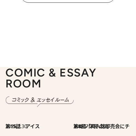
COMIC & ESSAY
ROOM
2026.7.30
第15話 アイス
2026.7.30
第8回「同人誌即売会にチャレンジ その2」