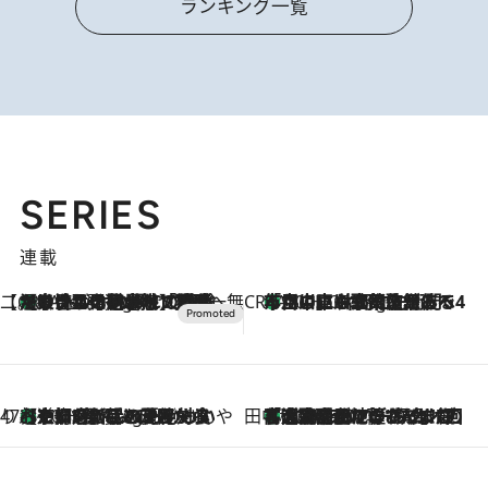
ランキング一覧
SERIES
連載
【CREA×星野リゾート】唯一無二。癒しと発見が待つ場所へ
【トンボの足水浴】ヒノキの香りに包まれて涼感マックス！約13℃の湧水かけ流しを避暑地「星野温泉 トンボの湯」で体験
8 Hours Ago
CREA'S CHOICE
「立川にも歌舞伎があるんだよ」 片岡仁左衛門・市川中車ら豪華座組みで4年目の立川立飛歌舞伎へ
10 Hours Ago
47都道府県の手みやげ ひんやりスイーツで夏を満喫
【京都府】この夏絶対食べたい 冷やしておいしいおやつ3選 ひと口目から心を掴む新緑のテリーヌ
10 Hours Ago
田中稲の勝手に再ブーム
「湘南乃風に憧れて」観客大盛上がりの“タオル回し”に、ラッパー顔負けの高速歌唱まで…さだまさし（74）のアグレッシブすぎる現在地
2026.8.7