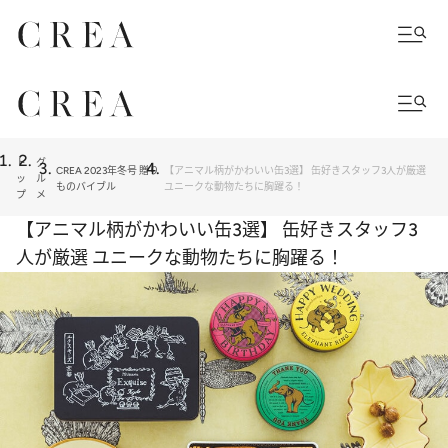
ト
グ
CREA 2023年冬号 贈り
【アニマル柄がかわいい缶3選】 缶好きスタッフ3人が厳選
ッ
ル
ものバイブル
ユニークな動物たちに胸躍る！
プ
メ
【アニマル柄がかわいい缶3選】 缶好きスタッフ3
人が厳選 ユニークな動物たちに胸躍る！