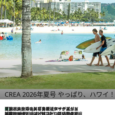
CREA 2026年夏号 やっぱり、ハワイ
【厳選旅コスメ】「多機能アイテムがメイン！」旅好き美容エディターが選んだ夏旅ベストコスメを発表【Mサイズジップ】
10 Hours Ago
2026.8.6
「荷物が増えるほど旅ストレスは増す」美容ジャーナリストがたどり着いた最終結論。“化粧品を劇的に減らす”感動の凝縮美容とは