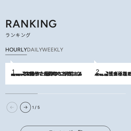
RANKING
ランキング
HOURLY
DAILY
WEEKLY
2026.8.5
【阿川佐和子さんの年とる力】なぜ70代で始めた趣味は“こんなに楽しい”のか？ ピアノ、俳句…スランプに陥っても続けられる“ある秘訣”とは
2026.8.5
下町風情あふれる台北屈指の人気エリア・大稲埕でセンスのいい台湾土産《ヴィン
1 / 5