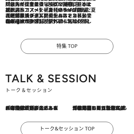
2026.8.6
「旅先には金髪ウィッグを持参」日本と同じメイクでは損してる!? 美容ジャーナリストが提案する“掟破りの旅美容”とは
2026.8.6
【厳選旅コスメ】「身軽さ＆UV対策重視！」ヘアアーティストshucoが選んだ夏旅ベストコスメを発表【Mサイズジップ】
2026.8.5
【厳選旅コスメ】国内をあちこち移動する河井菜摘が選んだ夏旅ベストコスメ発表！「リラックスアイテムはマスト」【Mサイズジップ】
2026.8.4
【厳選旅コスメ】「紫外線＆乾燥対策しながらメイク感も！」ヘア＆メイクGeorgeが選んだ夏旅ベストコスメを発表！【Mサイズジップ】
特集 TOP
TALK & SESSION
トーク＆セッション
2026.8.3
「今後値上げがあるとすれば…」「リスクがあるのは今年の冬」エネルギー専門家が語る、ホルムズ海峡封鎖が家庭にもたらす“ある心配”
2026.8.3
「住宅建てられない…」「サーチャージ料の高値が続いている」ホルムズ海峡封鎖による影響はいつまで続く？《エネルギー専門家に聞く“どうなる日本の暮らし”》
トーク&セッション TOP