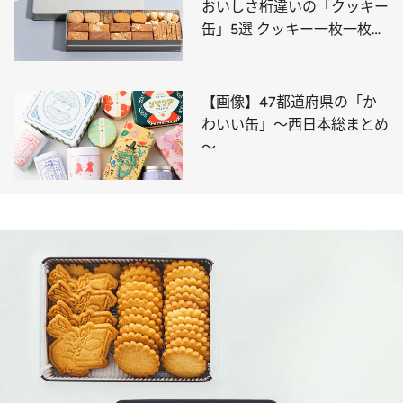
おいしさ桁違いの「クッキー
缶」5選 クッキー一枚一枚の
完成度が凄い！
【画像】47都道府県の「か
わいい缶」～西日本総まとめ
～