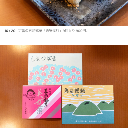
16 / 20
定番の五島銘菓「治安孝行」9個入り 900円。