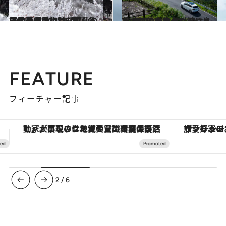
2021.12.16
【長崎県 2021年版】 冬の絶景・風物詩5選 真っ白の花畑のような雲仙の霧氷
旅＆お出かけ
2019.9.20
長崎・五島でのんびり島旅 1日目 大自然に溶け込む神秘的な教会群へ
旅＆お出かけ
FEATURE
フィーチャー記事
ヴァシュロン・コンスタンタン「オーヴァーシーズ・オートマティック」。旅愛好家のお気に入りコレクションから、ジェンダーレスな新作が登場
3
/
6