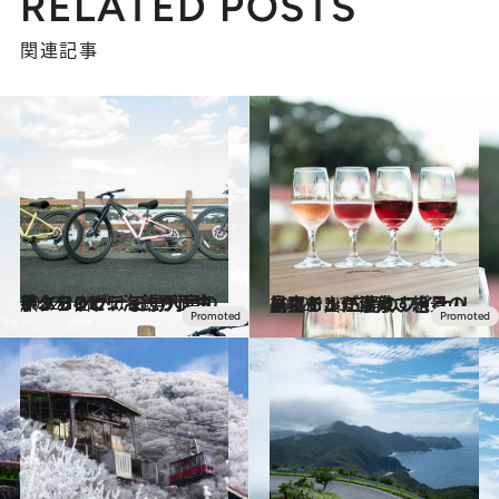
RELATED POSTS
関連記事
2022.1.12
手ぶらOK！ 海釣り、サイクリング… 五島列島のアクティビティーが面白い！
旅＆お出かけ
2022.1.13
島ワインに温泉、絶景の星空も！ 五島のワイナリーホテルが素敵すぎる
旅＆お出かけ