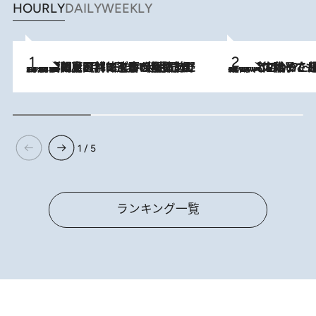
HOURLY
DAILY
WEEKLY
2026.8.8
「最後に見られてよかった」上野動物園の東園パンダ舎が解体前に特別公開。8月16日まで延長されたパネル展と共に辿る“半世紀”のパンダ飼育《解体工事の図面あり》
2026.8.5
【阿川佐和子さんの年とる力】なぜ70代で始めた趣味は“こんなに楽しい”のか？ ピアノ、俳句…スランプに陥っても続けられる“ある秘訣”とは
1 / 5
ランキング一覧