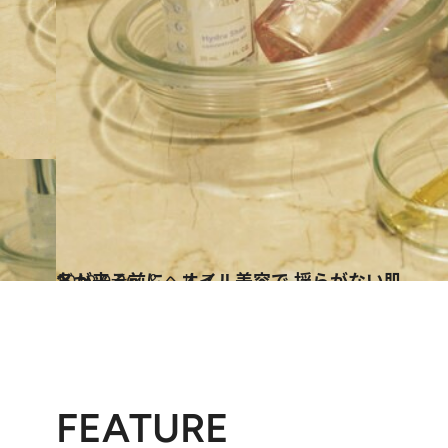
2019.9.26
冬が来る前に、オイル美容で 揺らがない肌
ビューティ＆ヘルス
FEATURE