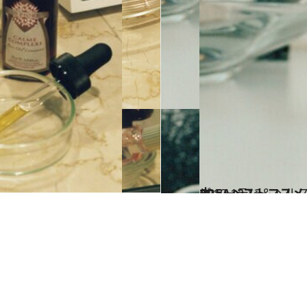
2019.12.13
CREAベストコスメ 2019ランキング 肌がすぐ変わる！ 頼れる美容液5本
ビューティ＆ヘル