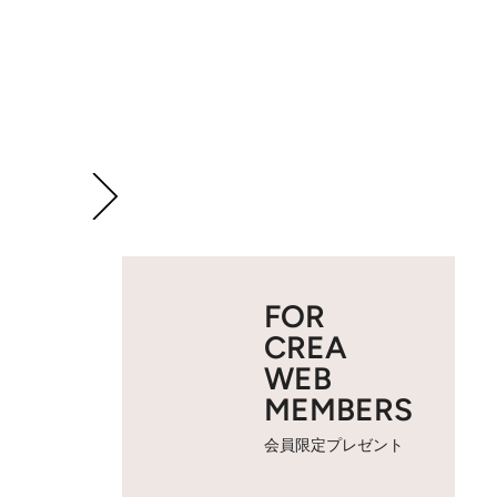
FOR
CREA
WEB
MEMBERS
会員限定プレゼント
2 / 5
＜2位＞ ザ カラー リキッド 