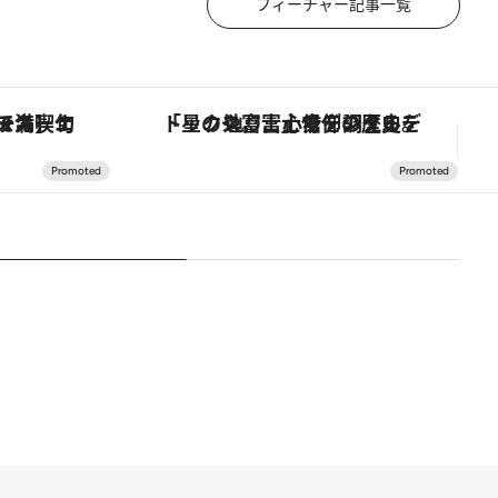
フィーチャー記事一覧
ジタルデトックス。冨士信仰の歴史を辿り、心身を調える。
ヴァシュロン・コンスタンタン「オーヴァーシーズ・オートマティック」。旅愛好家のお気に入りコレクションから、ジェンダーレスな新作が登場