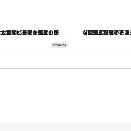
【夏限定ディナーコース】旬を迎える稚鮎や花ズッキーニなどをイタリア・トスカーナの郷土料理の手法で満喫！
「星のや富士」でデ