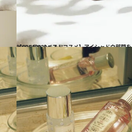
2020.12.8
【CREA2020ベストコスメ】アイシャドウ部門
ビューティ＆ヘルス