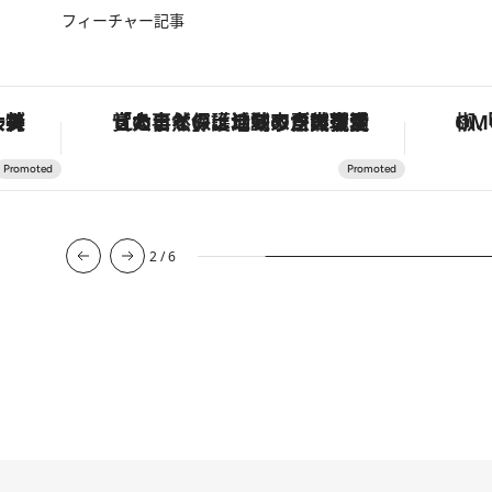
フィーチャー記事
「大事なのは地域の意識を変えること」。ロレックス賞受賞の自然保護活動家が実現させたナイジェリアの自然環境の復活
「土佐和ハーブかき氷」がOMO7高知に登場！生姜、山椒、大葉など目にも舌にも涼を呼ぶ郷土の味
3
/
6