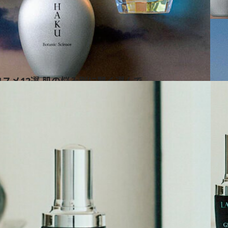
スメ12選 肌の悩み別に賢く選んで
ス