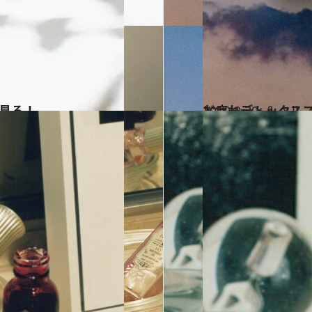
を見る！
2019.9.30
お疲れデトックスコ
ビューティ＆ヘル