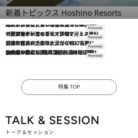
新着トピックス Hoshino Resorts
2026.7.31
【ホテル帰省】という選択肢をOMOが提案。家族とほどよい距離を保つには「昼は実家、夜は気兼ねなくホテルで！」
2026.7.24
【夏限定ディナーコース】旬を迎える稚鮎や花ズッキーニなどをイタリア・トスカーナの郷土料理の手法で満喫！
2026.7.17
「土佐和ハーブかき氷」がOMO7高知に登場！生姜、山椒、大葉など目にも舌にも涼を呼ぶ郷土の味
2026.7.10
NEW OPEN！【界 草津】名湯の地に誕生。趣の異なる2種の温泉と上州ならではの会席・蕎麦割烹など美食を味わう究極の癒やし旅
特集 TOP
TALK & SESSION
トーク＆セッション