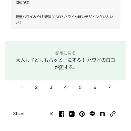
関連記事
厳選ハワイみやげ 雑貨BEST17 ハワイっぽいデザインがかわい
い！
記事に戻る
大人も子どももハッピーにする！ ハワイのロコ
が愛する...
1
2
3
4
5
6
7
Share