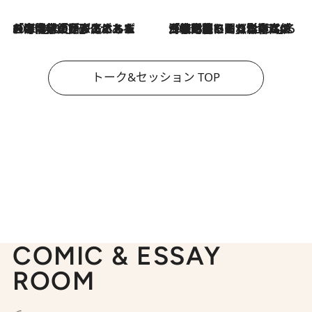
2026.8.3
「今後値上げがあるとすれば…」「リスクがあるのは今年の冬」エネルギー専門家が語る、ホルムズ海峡封鎖が家庭にもたらす“ある心配”
2026.8.3
「住宅建てられない…」「サーチャージ料の高値が続いている」ホルムズ海峡封鎖による影響はいつまで続く？《エネルギー専門家に聞く“どうなる日本の暮らし”》
トーク&セッション TOP
COMIC & ESSAY
ROOM