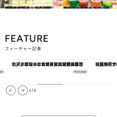
2018.6.25
「チチダンゴ」って一体どんなお菓子？ 日系移民が育んだ甘いハワイ名物を味わう
旅＆お出かけ
2018.6.22
カラフルなレインボーゼリーにときめく オアフ・ノースショアのスイーツ天国
旅＆お出かけ
FEATURE
フィーチャー記事
「大事なのは地域の意識を変えること」。ロレックス賞受賞の自然保護活動家が実現させたナイジェリアの自然環境の復活
【夏限定ディナーコース】旬を迎
3
/
6