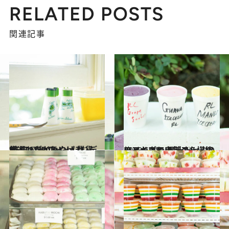
RELATED POSTS
関連記事
2018.6.29
厳選ハワイみやげ 雑貨BEST17 ハワイっぽいデザインがかわいい！
旅＆お出かけ
2018.6.28
ワイキキの老舗フルーツショップで 果汁たっぷりのアイスとソルベを堪能
旅＆お出かけ