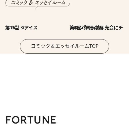
2026.7.30
第15話 アイス
2026.7.30
第8回「同人誌即売会にチャレンジ その2」
コミック＆エッセイルームTOP
FORTUNE