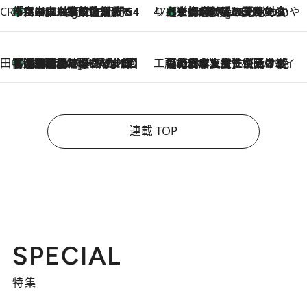
CREA'S CHOICE
「立川にも歌舞伎があるんだよ」 片岡仁左衛門・市川中車ら豪華座組みで4年目の立川立飛歌舞伎へ
1 Hour Ago
47都道府県の手みやげ ひんやりスイーツで夏を満喫
【京都府】この夏絶対食べたい 冷やしておいしいおやつ3選 ひと口目から心を掴む新緑のテリーヌ
1 Hour Ago
田中稲の勝手に再ブーム
「湘南乃風に憧れて」観客大盛上がりの“タオル回し”に、ラッパー顔負けの高速歌唱まで…さだまさし（74）のアグレッシブすぎる現在地
6 Hours Ago
工藤まやのおもてなしハワイ
2026.8.6
【ハワイ土産】ローカルの絶大な支持で復活！ 絶品の幻クッキー《元ファンの日本人女性が受け継いだ名店》
連載 TOP
SPECIAL
特集