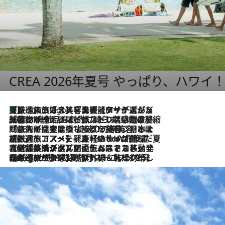
CREA 2026年夏号 やっぱり、ハワイ
【厳選旅コスメ】「多機能アイテムがメイン！」旅好き美容エディターが選んだ夏旅ベストコスメを発表【Mサイズジップ】
2 Hours Ago
2026.8.6
「荷物が増えるほど旅ストレスは増す」美容ジャーナリストがたどり着いた最終結論。“化粧品を劇的に減らす”感動の凝縮美容とは
2026.8.6
「旅先には金髪ウィッグを持参」日本と同じメイクでは損してる!? 美容ジャーナリストが提案する“掟破りの旅美容”とは
2026.8.6
【厳選旅コスメ】「身軽さ＆UV対策重視！」ヘアアーティストshucoが選んだ夏旅ベストコスメを発表【Mサイズジップ】
2026.8.5
【厳選旅コスメ】国内をあちこち移動する河井菜摘が選んだ夏旅ベストコスメ発表！「リラックスアイテムはマスト」【Mサイズジップ】
2026.8.4
【厳選旅コスメ】「紫外線＆乾燥対策しながらメイク感も！」ヘア＆メイクGeorgeが選んだ夏旅ベストコスメを発表！【Mサイズジップ】