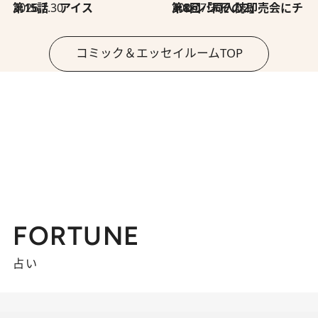
2026.7.30
第15話 アイス
2026.7.30
第8回「同人誌即売会にチャレンジ その2」
コミック＆エッセイルームTOP
FORTUNE
占い