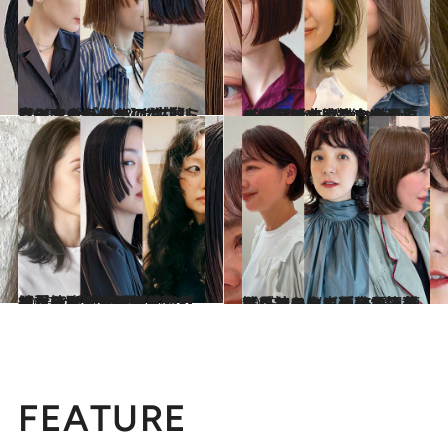
2025.10.4
真似するだけでアカ抜け！大人のための“失敗しない”ショート＆ボブ【ミニマムショート、ダブルラインボブほか】
ビューティ＆ヘルス
2025.7.12
【猛暑でも涼しい！】夏の“軽やか”ヘアスタイル15選《毛先が弾む鎖骨ミディ、美人度格上げのミニボブ、ツヤやか大人ショートほか》
ビューティ＆ヘルス
2025.7.12
【夏の髪悩み解決！】うねり・広がり・パサつき……お洒落に解決してくれるヘア15選《すっきり見えボブ、透明感カラー、くせ毛をいかしたパーマほか》【湿気、紫外線対策】
ビューティ＆ヘルス
2025.4.5
【長持ちする！】お洒落なヘアスタイル15選 頻繁にサロンに通えない人はこれ！《小顔効果抜群ボブ、スタイル良くみえるショートボブほか》
ビューティ＆ヘルス
FEATURE