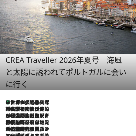
CREA Traveller 2026年夏号 海風
と太陽に誘われてポルトガルに会い
に行く
リスボンの絶品スイーツ「パステル・デ・ナタ」とは？ポルトガル伝統の奥深い世界へ
7 Hours Ago
2026.7.27
「私の祖国はポルトガル語です」国民的詩人フェルナンド・ペソアと、彼が愛した文学の街を歩く
2026.7.26
ポルトガル近海が育む極上の海の幸。キリリと冷えた白ワインと愉しむ、シーフード専門店の贅沢
2026.7.22
伝統の味をモダンに昇華。高感度な地元客が集う、リスボンの最旬ガストロノミー
2026.7.21
大航海時代の栄華から、震災、独裁、そして革命へ。ポルトガル・首都リスボンの石畳に刻まれた「歴史の光と影」
2026.7.13
エッセイ・ヤマザキマリ「慎ましくも美しき国 ポルトガル」