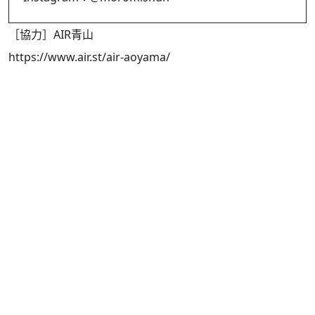
［協力］AIR青山
https://www.air.st/air-aoyama/