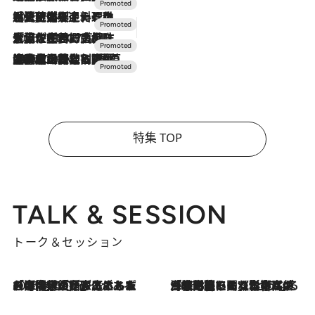
2026.7.24
【夏限定ディナーコース】旬を迎える稚鮎や花ズッキーニなどをイタリア・トスカーナの郷土料理の手法で満喫！
2026.7.17
「土佐和ハーブかき氷」がOMO7高知に登場！生姜、山椒、大葉など目にも舌にも涼を呼ぶ郷土の味
2026.7.10
NEW OPEN！【界 草津】名湯の地に誕生。趣の異なる2種の温泉と上州ならではの会席・蕎麦割烹など美食を味わう究極の癒やし旅
特集 TOP
TALK & SESSION
トーク＆セッション
2026.8.3
「今後値上げがあるとすれば…」「リスクがあるのは今年の冬」エネルギー専門家が語る、ホルムズ海峡封鎖が家庭にもたらす“ある心配”
2026.8.3
「住宅建てられない…」「サーチャージ料の高値が続いている」ホルムズ海峡封鎖による影響はいつまで続く？《エネルギー専門家に聞く“どうなる日本の暮らし”》