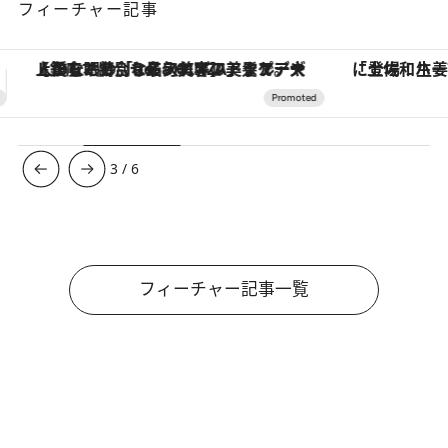
フィーチャー記事
「土佐和ハーブかき氷」がOMO7高知に登場！生姜、山椒、大葉など目にも舌にも涼を呼ぶ郷土の味
3
/
6
フィーチャー記事一覧