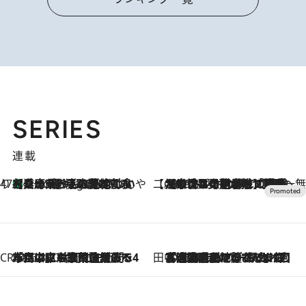
SERIES
連載
47都道府県の手みやげ ひんやりスイーツで夏を満喫
【兵庫県】この夏絶対食べたい 冷やしておいしいおやつ3選 淡路島の恵みをジェラートに集約
7 Hours Ago
【CREA×星野リゾート】唯一無二。癒しと発見が待つ場所へ
2026.8.7
【トンボの足水浴】ヒノキの香りに包まれて涼感マックス！約13℃の湧水かけ流しを避暑地「星野温泉 トンボの湯」で体験
CREA'S CHOICE
2026.8.7
「立川にも歌舞伎があるんだよ」 片岡仁左衛門・市川中車ら豪華座組みで4年目の立川立飛歌舞伎へ
田中稲の勝手に再ブーム
2026.8.7
「湘南乃風に憧れて」観客大盛上がりの“タオル回し”に、ラッパー顔負けの高速歌唱まで…さだまさし（74）のアグレッシブすぎる現在地