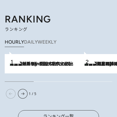
RANKING
ランキング
HOURLY
DAILY
WEEKLY
【間違いのない王道・東京土産】資生堂パーラー 銀座本店でのみ出会える銘菓5選《極上プディング・濃厚チーズケーキ・ボンボンショコラほか》
7 Hours Ago
「最後に見られてよかった」上野動物園の東園パンダ舎が解体前に特別公開。8月16日まで延長されたパネル展と共に辿る“半世紀”のパンダ飼育《解体工事の図面あり》
7 Hours Ago
1 / 5
ランキング一覧