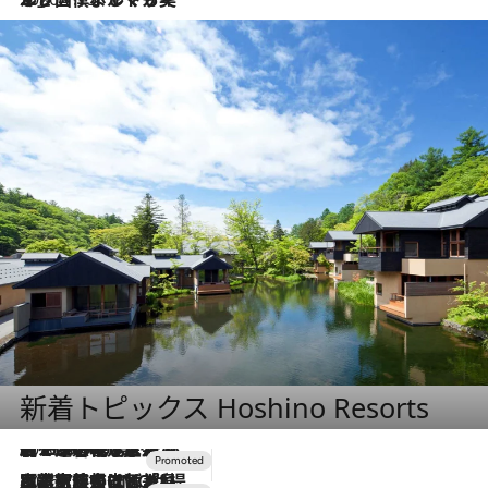
新着トピックス Hoshino Resorts
2026.8.7
【トンボの足水浴】ヒノキの香りに包まれて涼感マックス！約13℃の湧水かけ流しを避暑地「星野温泉 トンボの湯」で体験
2026.7.31
【ホテル帰省】という選択肢をOMOが提案。家族とほどよい距離を保つには「昼は実家、夜は気兼ねなくホテルで！」