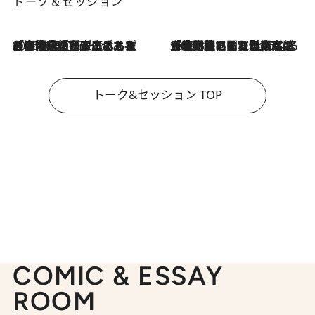
トーク＆セッション
2026.8.3
「今後値上げがあるとすれば…」「リスクがあるのは今年の冬」エネルギー専門家が語る、ホルムズ海峡封鎖が家庭にもたらす“ある心配”
2026.8.3
「住宅建てられない…」「サーチャージ料の高値が続いている」ホルムズ海峡封鎖による影響はいつまで続く？《エネルギー専門家に聞く“どうなる日本の暮らし”》
トーク&セッション TOP
COMIC & ESSAY
ROOM