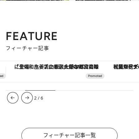
2022.8.16
【2022年】47都道府県の ひとりにいい温泉宿リスト118選！ ～岩手県・宮城県篇～
旅＆お出かけ
2021.12.26
2022年【岩手県】手みやげ3選 スペイン流熟成生ハムを岩手産素材で
グルメ
FEATURE
フィーチャー記事
【夏限定ディナーコース】旬を迎える稚鮎や花ズッキーニなどをイタリア・トスカーナの郷土料理の手法で満喫！
3
/
6
フィーチャー記事一覧