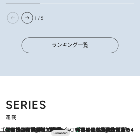
1 / 5
ランキング一覧
SERIES
連載
【CREA×星野リゾート】唯一無二。癒しと発見が待つ場所へ
【トンボの足水浴】ヒノキの香りに包まれて涼感マックス！約13℃の湧水かけ流しを避暑地「星野温泉 トンボの湯」で体験
3 Hours Ago
CREA'S CHOICE
「立川にも歌舞伎があるんだよ」 片岡仁左衛門・市川中車ら豪華座組みで4年目の立川立飛歌舞伎へ
5 Hours Ago