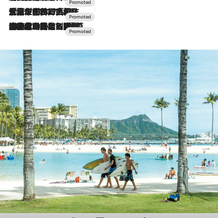
2026.7.17
「土佐和ハーブかき氷」がOMO7高知に登場！生姜、山椒、大葉など目にも舌にも涼を呼ぶ郷土の味
2026.7.10
NEW OPEN！【界 草津】名湯の地に誕生。趣の異なる2種の温泉と上州ならではの会席・蕎麦割烹など美食を味わう究極の癒やし旅