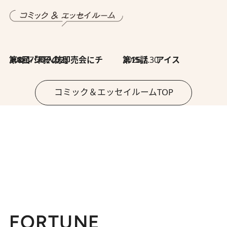
2026.7.30
第8回「同人誌即売会にチャレンジ その2」
2026.7.30
第15話 アイス
コミック＆エッセイルームTOP
FORTUNE