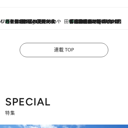
47都道府県の手みやげ ひんやりスイーツで夏を満喫
【京都府】この夏絶対食べたい 冷やしておいしいおやつ3選 ひと口目から心を掴む新緑のテリーヌ
5 Hours Ago
田中稲の勝手に再ブーム
「湘南乃風に憧れて」観客大盛上がりの“タオル回し”に、ラッパー顔負けの高速歌唱まで…さだまさし（74）のアグレッシブすぎる現在地
10 Hours Ago
連載 TOP
SPECIAL
特集