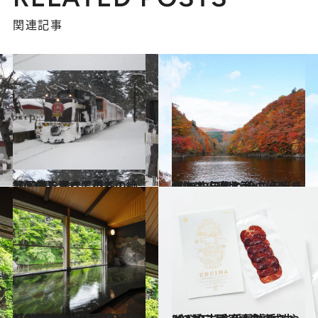
関連記事
2023.12.16
【画像】青森県の冬の絶景10選をすべて見る！
旅＆お出かけ
2023.10.12
【2023年版】 今こそ行きたい！ 日本の秋の絶景 ～北海道・東北篇～
旅＆お出かけ