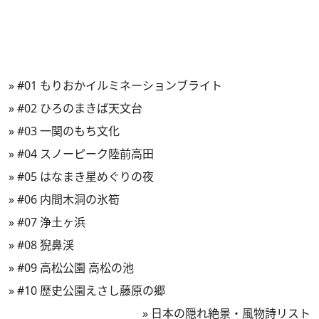
»
#01 もりおかイルミネーションブライト
»
#02 ひろのまきば天文台
»
#03 一関のもち文化
»
#04 スノーピーク陸前高田
»
#05 はなまき星めぐりの夜
»
#06 内間木洞の氷筍
»
#07 浄土ヶ浜
»
#08 猊鼻渓
»
#09 高松公園 高松の池
»
#10 歴史公園えさし藤原の郷
»
日本の隠れ絶景・風物詩リスト