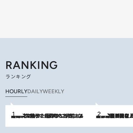
RANKING
ランキング
HOURLY
DAILY
WEEKLY
2026.8.5
【阿川佐和子さんの年とる力】なぜ70代で始めた趣味は“こんなに楽しい”のか？ ピアノ、俳句…スランプに陥っても続けられる“ある秘訣”とは
2026.8.5
【なぜ吉沢亮は「気配を消せる」のか？】興行収入208億の『国宝』を経て挑むミュージカル『ディア・エヴァン・ハンセン』。トップ俳優が舞台上でさらけ出した“孤独”とは