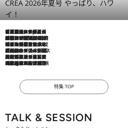
CREA 2026年夏号 やっぱり、ハワ
イ！
【厳選旅コスメ】「多機能アイテムがメイン！」旅好き美容エディターが選んだ夏旅ベストコスメを発表【Mサイズジップ】
5 Hours Ago
2026.8.6
「荷物が増えるほど旅ストレスは増す」美容ジャーナリストがたどり着いた最終結論。“化粧品を劇的に減らす”感動の凝縮美容とは
2026.8.6
「旅先には金髪ウィッグを持参」日本と同じメイクでは損してる!? 美容ジャーナリストが提案する“掟破りの旅美容”とは
2026.8.6
【厳選旅コスメ】「身軽さ＆UV対策重視！」ヘアアーティストshucoが選んだ夏旅ベストコスメを発表【Mサイズジップ】
2026.8.5
【厳選旅コスメ】国内をあちこち移動する河井菜摘が選んだ夏旅ベストコスメ発表！「リラックスアイテムはマスト」【Mサイズジップ】
2026.8.4
【厳選旅コスメ】「紫外線＆乾燥対策しながらメイク感も！」ヘア＆メイクGeorgeが選んだ夏旅ベストコスメを発表！【Mサイズジップ】
特集 TOP
TALK & SESSION