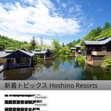
新着トピックス Hoshino Resorts
【トンボの足水浴】ヒノキの香りに包まれて涼感マックス！約13℃の湧水かけ流しを避暑地「星野温泉 トンボの湯」で体験
3 Hours Ago
2026.7.31
【ホテル帰省】という選択肢をOMOが提案。家族とほどよい距離を保つには「昼は実家、夜は気兼ねなくホテルで！」
2026.7.24
【夏限定ディナーコース】旬を迎える稚鮎や花ズッキーニなどをイタリア・トスカーナの郷土料理の手法で満喫！