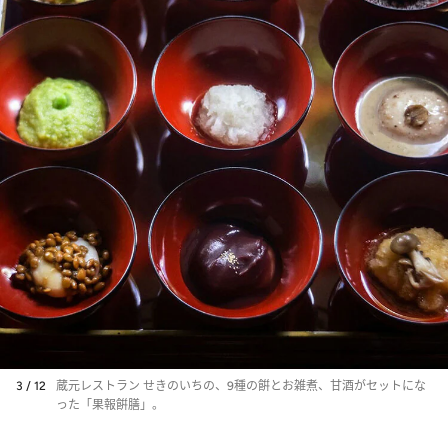
3 / 12
蔵元レストラン せきのいちの、9種の餠とお雑煮、甘酒がセットにな
った「果報餠膳」。