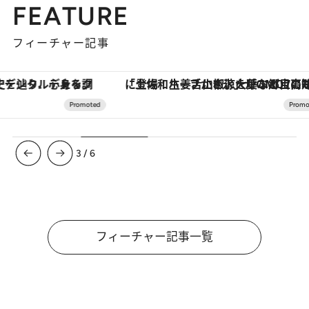
FEATURE
フィーチャー記事
「土佐和ハーブかき氷」がOMO7高知に登場！生姜、山椒、大葉など目にも舌にも涼を呼ぶ郷土の味
【銀座で出合う最旬美容】美髪ケアや上質な眠
3
/
6
フィーチャー記事一覧