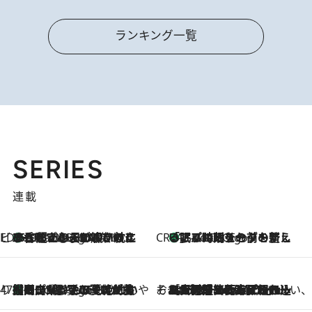
ランキング一覧
SERIES
連載
ビューティいいもの集め EDITORS' BEST
35℃超えの日の夜、枕にひと吹き！ BAUMのルームスプレーが、ひのきの香りで心まで解きほぐす
3 Hours Ago
CREA'S CHOICE
「眠る時刻をセットする」——眠りの前を整える、バルミューダの新しいアプローチ
3 Hours Ago
47都道府県の手みやげ ひんやりスイーツで夏を満喫
【岡山県】この夏絶対食べたい 冷やしておいしいおやつ3選 フルーツが主役のプリンやアイスが勢揃い
3 Hours Ago
そおだよおこの関西おいしい、おやつ紀行
2026.8.9
［大阪府箕面市］一皿一皿目の前で仕上げられる、料理を巧みに組み込んだアシェットデセールコース「ミチル アシェット デセール（Michiru assiette dessert）」