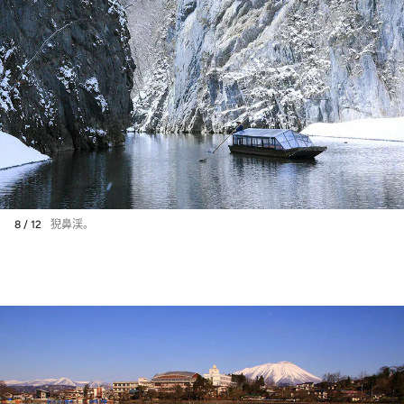
8 / 12
猊鼻渓。