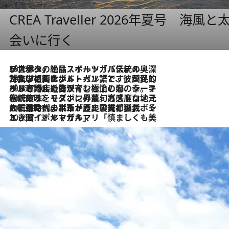
CREA Traveller 2026年夏号
会いに行く
2026.8.8
リスボンの絶品スイーツ「パステル・デ・ナタ」とは？ポルトガル伝統の奥深い世界へ
2026.7.27
「私の祖国はポルトガル語です」国民的詩人フェルナンド・ペソアと、彼が愛した文学の街を歩く
2026.7.26
ポルトガル近海が育む極上の海の幸。キリリと冷えた白ワインと愉しむ、シーフード専門店の贅沢
2026.7.22
伝統の味をモダンに昇華。高感度な地元客が集う、リスボンの最旬ガストロノミー
2026.7.21
大航海時代の栄華から、震災、独裁、そして革命へ。ポルトガル・首都リスボンの石畳に刻まれた「歴史の光と影」
2026.7.13
エッセイ・ヤマザキマリ「慎ましくも美しき国 ポルトガル」