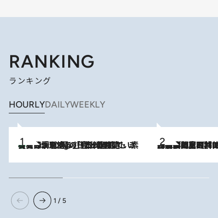
RANKING
ランキング
HOURLY
DAILY
WEEKLY
【大分・別府】「今一番おいしい食材を調理する」1日2組限定・ミシュラン2ツ星の日本料理店で、素材と四季を愉しむ極上の時間
2 Hours Ago
2026.8.8
「最後に見られてよかった」上野動物園の東園パンダ舎が解体前に特別公開。8月16日まで延長されたパネル展と共に辿る“半世紀”のパンダ飼育《解体工事の図面あり》
1 / 5