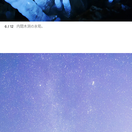
6 / 12
内間木洞の氷筍。