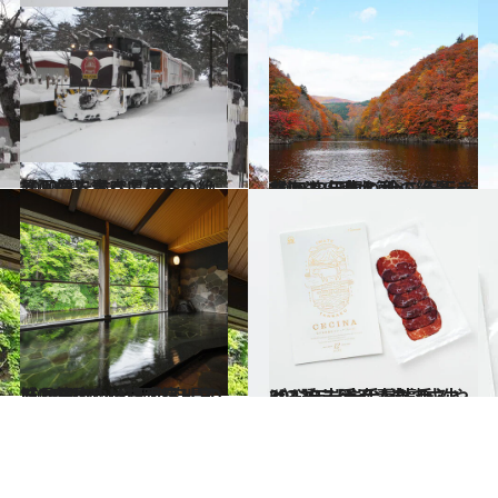
2023.12.16
【画像】青森県の冬の絶景10選をすべて見る！
旅＆お出かけ
2023.10.12
【2023年版】 今こそ行きたい！ 日本の秋の絶景 ～北海道・東北篇～
旅＆お出かけ
2022.8.16
【2022年】47都道府県の ひとりにいい温泉宿リスト118選！ ～岩手県・宮城県篇～
旅＆お出かけ
2021.12.26
2022年【岩手県】手みやげ3選 スペイン流熟成生ハムを岩手産素材で
グルメ