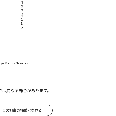
1
2
3
4
5
6
7
ng＝Mariko Nakazato
では異なる場合があります。
この記事の掲載号を見る