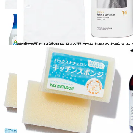
2019.7.14
地球に優しい洗濯用品10選 丁寧な服のお手入れ
ライフスタイル