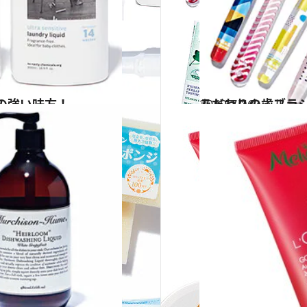
の強い味方！
2019.7.16
こだわりの歯ブラシ＆歯磨き粉9選 健康と印象を左右する上質アイテム
ライフスタイル