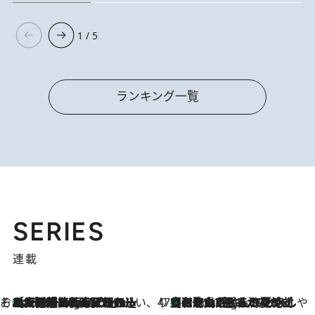
1 / 5
ランキング一覧
SERIES
連載
そおだよおこの関西おいしい、おやつ紀行
［大阪府箕面市］一皿一皿目の前で仕上げられる、料理を巧みに組み込んだアシェットデセールコース「ミチル アシェット デセール（Michiru assiette dessert）」
1 Hour Ago
47都道府県の手みやげ ひんやりスイーツで夏を満喫
【和歌山県】この夏絶対食べたい 冷やしておいしいおやつ3選 みかんがごろっと丸ごと入ったジュレ
1 Hour Ago