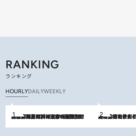
RANKING
ランキング
HOURLY
DAILY
WEEKLY
2026.8.8
「最後に見られてよかった」上野動物園の東園パンダ舎が解体前に特別公開。8月16日まで延長されたパネル展と共に辿る“半世紀”のパンダ飼育《解体工事の図面あり》
2026.8.3
《「文士の子ども被害者の会」発足！》阿川佐和子（72）が語る遠藤周作に北杜夫、劇作家・矢代静一の子どもたちの“文豪プライベート事件簿”