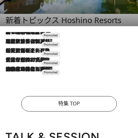
新着トピックス Hoshino Resorts
2026.8.7
【トンボの足水浴】ヒノキの香りに包まれて涼感マックス！約13℃の湧水かけ流しを避暑地「星野温泉 トンボの湯」で体験
2026.7.31
【ホテル帰省】という選択肢をOMOが提案。家族とほどよい距離を保つには「昼は実家、夜は気兼ねなくホテルで！」
2026.7.24
【夏限定ディナーコース】旬を迎える稚鮎や花ズッキーニなどをイタリア・トスカーナの郷土料理の手法で満喫！
2026.7.17
「土佐和ハーブかき氷」がOMO7高知に登場！生姜、山椒、大葉など目にも舌にも涼を呼ぶ郷土の味
2026.7.10
NEW OPEN！【界 草津】名湯の地に誕生。趣の異なる2種の温泉と上州ならではの会席・蕎麦割烹など美食を味わう究極の癒やし旅
特集 TOP
TALK & SESSION