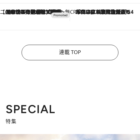
【CREA×星野リゾート】唯一無二。癒しと発見が待つ場所へ
2026.8.7
【トンボの足水浴】ヒノキの香りに包まれて涼感マックス！約13℃の湧水かけ流しを避暑地「星野温泉 トンボの湯」で体験
CREA'S CHOICE
2026.8.7
「立川にも歌舞伎があるんだよ」 片岡仁左衛門・市川中車ら豪華座組みで4年目の立川立飛歌舞伎へ
連載 TOP
SPECIAL
特集