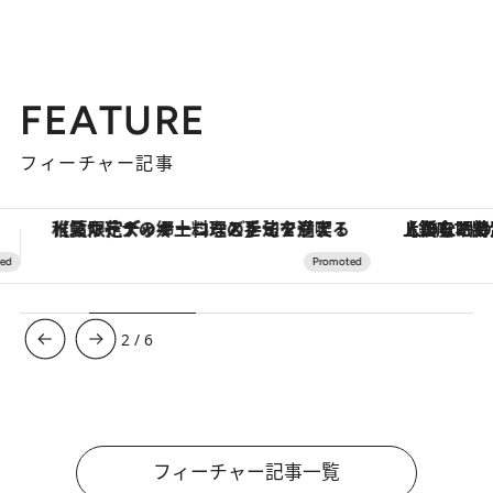
FEATURE
フィーチャー記事
【銀座で出合う最旬美容】美髪ケアや上質な眠り…セルフケアのアップデートから、特別な名入れギフトまで。大人のための「ReFa GINZA」クルーズ
3
/
6
フィーチャー記事一覧