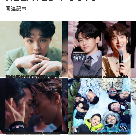
関連記事
2023.5.18
磯村勇斗「心を守らなきゃと思った」 芝居に愛されたが故の‟苦難“とは
カルチャー
2024.10.27
オク・テギョンとイ・ジュンギがスペシャルイベントに登場！ 大ヒット韓国ドラマ「ヴィンチェンツォ」と「悪の花」の裏側が明らかに
カルチャー
2025.12.28
「切磋琢磨」なんて綺麗事で片付けられない…“紛れもないBL映画”『10DANCE』が評価されるワケ《世界TOP10入り、主人公2人の「キャスティングの妙」も…》
カルチャー
2026.1.30
《前作以上に深い》当事者同士の衝突、「40までには結婚式を」…男性同士の恋リア『ボーイフレンド2』が描く「男女の恋愛と同じ」の“その先”
カルチャー