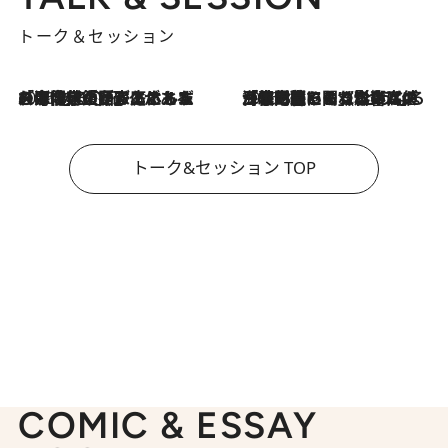
トーク＆セッション
2026.8.3
「今後値上げがあるとすれば…」「リスクがあるのは今年の冬」エネルギー専門家が語る、ホルムズ海峡封鎖が家庭にもたらす“ある心配”
2026.8.3
「住宅建てられない…」「サーチャージ料の高値が続いている」ホルムズ海峡封鎖による影響はいつまで続く？《エネルギー専門家に聞く“どうなる日本の暮らし”》
トーク&セッション TOP
COMIC & ESSAY