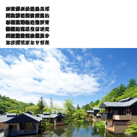
2026.8.8
リスボンの絶品スイーツ「パステル・デ・ナタ」とは？ポルトガル伝統の奥深い世界へ
2026.7.27
「私の祖国はポルトガル語です」国民的詩人フェルナンド・ペソアと、彼が愛した文学の街を歩く
2026.7.26
ポルトガル近海が育む極上の海の幸。キリリと冷えた白ワインと愉しむ、シーフード専門店の贅沢
2026.7.22
伝統の味をモダンに昇華。高感度な地元客が集う、リスボンの最旬ガストロノミー
2026.7.21
大航海時代の栄華から、震災、独裁、そして革命へ。ポルトガル・首都リスボンの石畳に刻まれた「歴史の光と影」
2026.7.13
エッセイ・ヤマザキマリ「慎ましくも美しき国 ポルトガル」