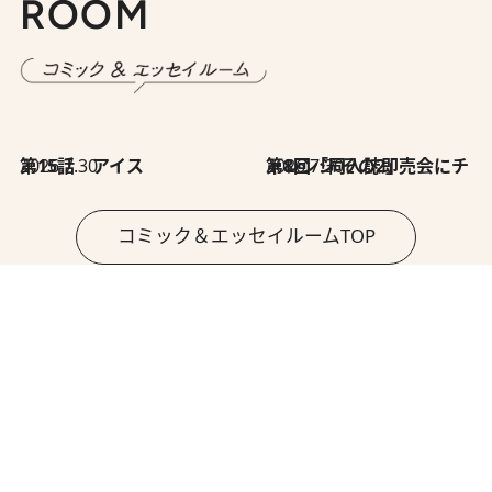
ROOM
2026.7.30
第15話 アイス
2026.7.30
第8回「同人誌即売会にチャレンジ その2」
コミック＆エッセイルームTOP